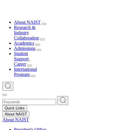
About NAIST
Research &
Industry
Collaboration
Academics
Admissions
Student
Support,
Career
International
Program
Quick Links
About NAIST
About NAIST
President's Office