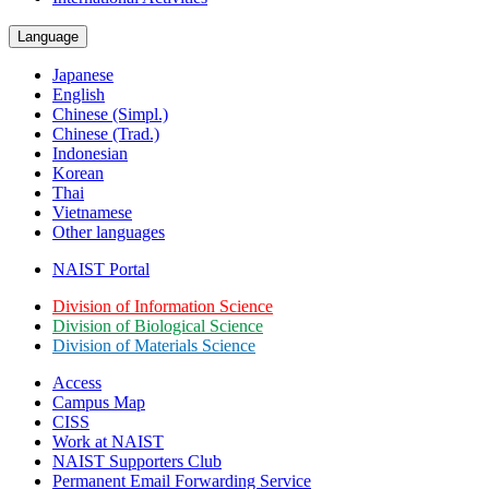
Language
Japanese
English
Chinese (Simpl.)
Chinese (Trad.)
Indonesian
Korean
Thai
Vietnamese
Other languages
NAIST Portal
Division of Information Science
Division of Biological Science
Division of Materials Science
Access
Campus Map
CISS
Work at NAIST
NAIST Supporters Club
Permanent Email
Forwarding Service