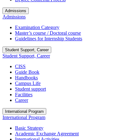
Admissions
Admissions
Examination Category
Master’s course / Doctoral course
Guidelines for Internship Students
Student Support, Career
Student Support, Career
CISS
Guide Book
Handbooks
Campus Life
Student support
Facilities
Career
International Program
International Program
Basic Strategy
Academic Exchange Agreement
International Activities