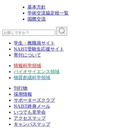
基本方針
学術交流協定校一覧
国際交流
学生・教職員サイト
NAIST受験生応援サイト
寄付について
情報科学領域
バイオサイエンス領域
物質創成科学領域
刊行物
採用情報
サポーターズクラブ
NAIST終身メール
いつでも見学会
アクセスマップ
キャンパスマップ