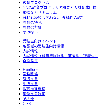
教育プログラム
5つの教育プログラムの概要と人材育成目標
柔軟なカリキュラム
分野も経験も問わない"多様性入試"
教育の特色
教育の方針
学位授与
受験生向けイベント
各領域の受験生向け情報
入試情報
入試情報（科目等履修生・研究生・聴講生）
合格発表
Handbooks
学務関係
経済支援
生活支援
教育推進機構
学修支援制度
その他
CISS