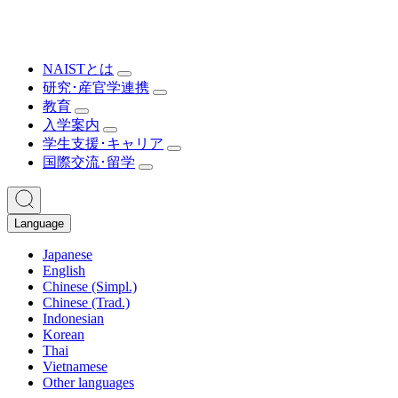
NAISTとは
研究･産官学連携
教育
入学案内
学生支援･キャリア
国際交流･留学
Language
Japanese
English
Chinese (Simpl.)
Chinese (Trad.)
Indonesian
Korean
Thai
Vietnamese
Other languages