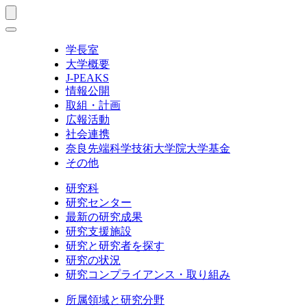
学長室
大学概要
J-PEAKS
情報公開
取組・計画
広報活動
社会連携
奈良先端科学技術大学院大学基金
その他
研究科
研究センター
最新の研究成果
研究支援施設
研究と研究者を探す
研究の状況
研究コンプライアンス・取り組み
所属領域と研究分野