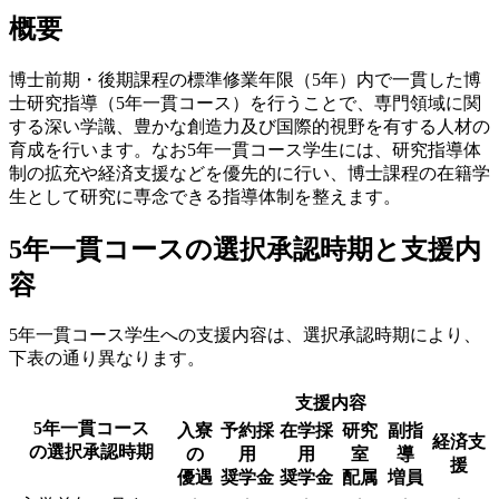
概要
博士前期・後期課程の標準修業年限（5年）内で一貫した博
士研究指導（5年一貫コース）を行うことで、専門領域に関
する深い学識、豊かな創造力及び国際的視野を有する人材の
育成を行います。なお5年一貫コース学生には、研究指導体
制の拡充や経済支援などを優先的に行い、博士課程の在籍学
生として研究に専念できる指導体制を整えます。
5年一貫コースの選択承認時期と支援内
容
5年一貫コース学生への支援内容は、選択承認時期により、
下表の通り異なります。
支援内容
5年一貫コース
入寮
予約採
在学採
研究
副指
経済支
の選択承認時期
の
用
用
室
導
援
優遇
奨学金
奨学金
配属
増員