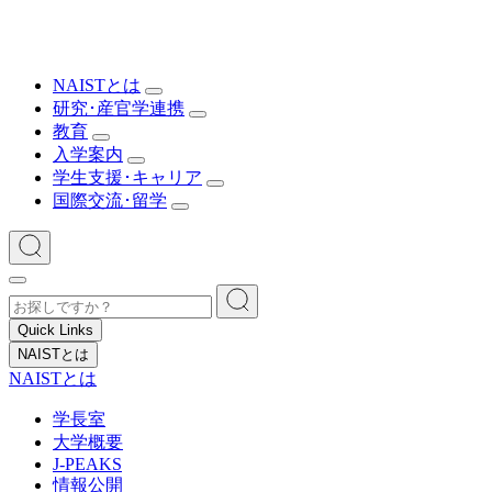
NAISTとは
研究･産官学連携
教育
入学案内
学生支援･キャリア
国際交流･留学
Quick Links
NAISTとは
NAISTとは
学長室
大学概要
J-PEAKS
情報公開