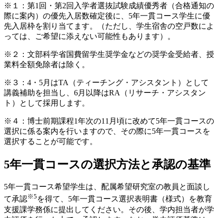
※１：第1回・第2回入学者選抜試験成績優秀者（合格通知の
際に案内）の優先入居数確定後に、5年一貫コース学生に優
先入居枠を割り当てます。（ただし、学生宿舎の空戸数によ
っては、ご希望に添えない可能性もあります）。
※２：文部科学省国費留学生奨学金などの奨学金受給者、授
業料全額免除者は除く。
※３：4・5月はTA（ティーチング・アシスタント）として
講義補助を担当し、6月以降はRA（リサーチ・アシスタン
ト）として採用します。
※４：博士前期課程1年次の11月頃に改めて5年一貫コースの
選択に係る案内を行いますので、その際に5年一貫コースを
選択することが可能です。
5年一貫コースの選択方法と承認の基準
5年一貫コース希望学生は、配属希望研究室の教員と面談し
※5
て承認
を得て、5年一貫コース選択表明書（様式）を教育
支援課学務係に提出してください。その後、学内担当者が学