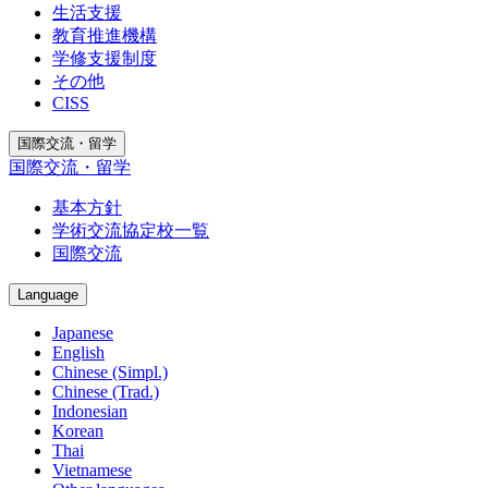
生活支援
教育推進機構
学修支援制度
その他
CISS
国際交流・留学
国際交流・留学
基本方針
学術交流協定校一覧
国際交流
Language
Japanese
English
Chinese (Simpl.)
Chinese (Trad.)
Indonesian
Korean
Thai
Vietnamese