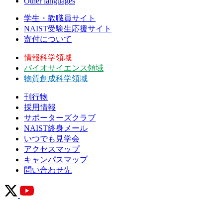
Other languages
学生・教職員サイト
NAIST受験生応援サイト
寄付について
情報科学領域
バイオサイエンス領域
物質創成科学領域
刊行物
採用情報
サポーターズクラブ
NAIST終身メール
いつでも見学会
アクセスマップ
キャンパスマップ
問い合わせ先