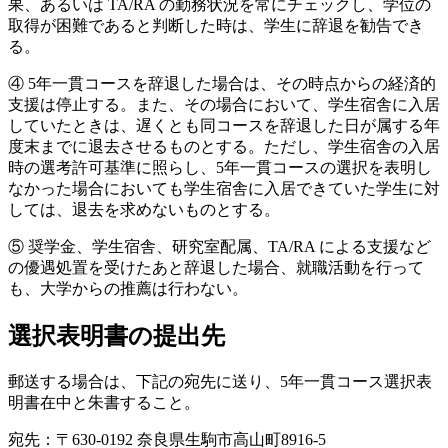
果、あるいは TA/RA の勤務状況を常にチェックし、学位の
取得が困難であると判断した時は、学生に辞退を勧告でき
る。
④ 5年一貫コースを辞退した場合は、その時点からの経済的
支援は停止する。また、その場合において、学生宿舎に入居
していたときは、遅くとも同コースを辞退した日が属する年
度末までに退去させるものとする。ただし、学生宿舎の入居
時の選考許可基準に照らし、5年一貫コースの選択を表明し
なかった場合においても学生宿舎に入居できていた学生に対
しては、退去を求めないものとする。
⑤ 奨学金、学生宿舎、研究室配属、TA/RA による支援など
の優遇処置を受けたあと辞退した場合、就職活動を行って
も、大学からの推薦は行わない。
選択表明書の提出先
郵送する場合は、下記の宛先に送り、5年一貫コース選択表
明書在中と朱書すること。
宛先：〒630-0192 奈良県生駒市高山町8916-5