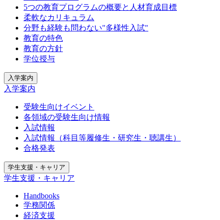
5つの教育プログラムの概要と人材育成目標
柔軟なカリキュラム
分野も経験も問わない"多様性入試"
教育の特色
教育の方針
学位授与
入学案内
入学案内
受験生向けイベント
各領域の受験生向け情報
入試情報
入試情報（科目等履修生・研究生・聴講生）
合格発表
学生支援・キャリア
学生支援・キャリア
Handbooks
学務関係
経済支援