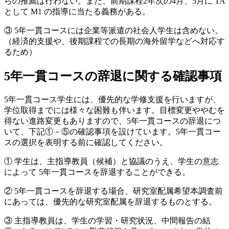
らの推薦は行わない。また、前期課程2年次の4月、5月に TA
として M1 の指導に当たる義務がある。
③ 5年一貫コースには企業等派遣の社会人学生は含めない。
（経済的支援や、後期課程での長期の海外留学などへ対応す
るため）
5年一貫コースの辞退に関する確認事項
5年一貫コース学生には、優先的な学修支援を行いますが、
学位取得までには様々な困難も伴います。目標変更ややむを
得ない進路変更もありますので、5年一貫コースの辞退につ
いて、下記①－⑤の確認事項を設けています。5年一貫コー
スの選択を表明する前に確認してください。
① 学生は、主指導教員（候補）と協議のうえ、学生の意志
によって 5年一貫コースを辞退することができる。
② 5年一貫コースを辞退する場合、研究室配属希望本調査前
にあっては、優先的な研究室配属を辞退するものとする。
③ 主指導教員は、学生の学習・研究状況、中間報告の結