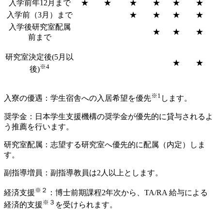
入学前年12月まで
★
★
★
★
★
★
入学前（3月）まで
★
★
★
★
入学後研究室配属
★
★
★
前まで
研究室決定後(5月以
★
★
※4
後)
※1
入寮の優遇：学生宿舎への入居希望を優先
します。
奨学金：日本学生支援機構の奨学金が優先的に貸与されるよ
う推薦を行います。
研究室配属：志望する研究室へ優先的に配属（内定）しま
す。
副指導増員：副指導教員は2人以上とします。
※２
経済支援
：博士前期課程2年次から、TA/RA 給与による
※３
経済的支援
を受けられます。