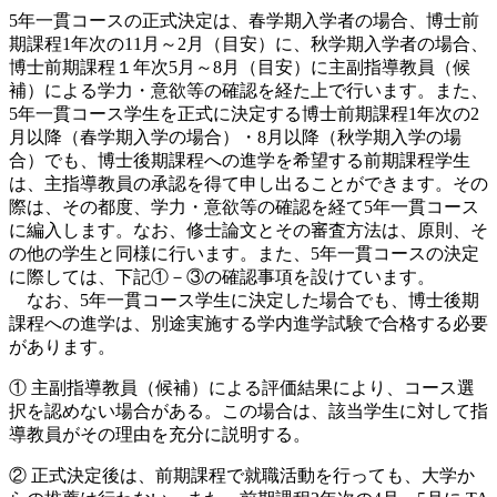
5年一貫コースの正式決定は、春学期入学者の場合、博士前
期課程1年次の11月～2月（目安）に、秋学期入学者の場合、
博士前期課程１年次5月～8月（目安）に主副指導教員（候
補）による学力・意欲等の確認を経た上で行います。また、
5年一貫コース学生を正式に決定する博士前期課程1年次の2
月以降（春学期入学の場合）・8月以降（秋学期入学の場
合）でも、博士後期課程への進学を希望する前期課程学生
は、主指導教員の承認を得て申し出ることができます。その
際は、その都度、学力・意欲等の確認を経て5年一貫コース
に編入します。なお、修士論文とその審査方法は、原則、そ
の他の学生と同様に行います。また、5年一貫コースの決定
に際しては、下記①－③の確認事項を設けています。
なお、5年一貫コース学生に決定した場合でも、博士後期
課程への進学は、別途実施する学内進学試験で合格する必要
があります。
① 主副指導教員（候補）による評価結果により、コース選
択を認めない場合がある。この場合は、該当学生に対して指
導教員がその理由を充分に説明する。
② 正式決定後は、前期課程で就職活動を行っても、大学か