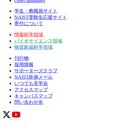
Other languages
学生・教職員サイト
NAIST受験生応援サイト
寄付について
情報科学領域
バイオサイエンス領域
物質創成科学領域
刊行物
採用情報
サポーターズクラブ
NAIST終身メール
いつでも見学会
アクセスマップ
キャンパスマップ
問い合わせ先