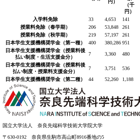
円）
入学料免除
33
4,653
141
授業料免除（春学期）
206
53,848
261
授業料免除（秋学期）
219
57,197
261
日本学生支援機構奨学金（第一種）
400
380,286
951
日本学生支援機構奨学金（授業料後
7
3,360
480
払い制度・生活支援金分）
日本学生支援機構奨学金（授業料後
7
3,751
536
払い制度・授業料支援金分）
日本学生支援機構奨学金（第二種）
44
52,260
1,188
国立大学法人 奈良先端科学技術大学院大学
〒630-0192 奈良県生駒市高山町8916番地の5