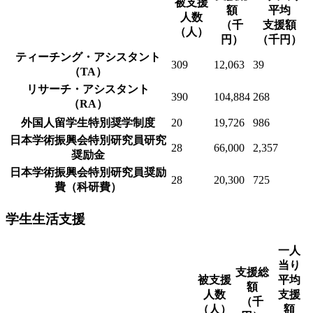
人数
（千
支援額
（人）
円）
（千円）
ティーチング・アシスタント
309
12,063
39
（TA）
リサーチ・アシスタント
390
104,884
268
（RA）
外国人留学生特別奨学制度
20
19,726
986
日本学術振興会特別研究員研究
28
66,000
2,357
奨励金
日本学術振興会特別研究員奨励
28
20,300
725
費（科研費）
学生生活支援
一人
当り
支援総
被支援
平均
額
人数
支援
（千
（人）
額
円）
（千