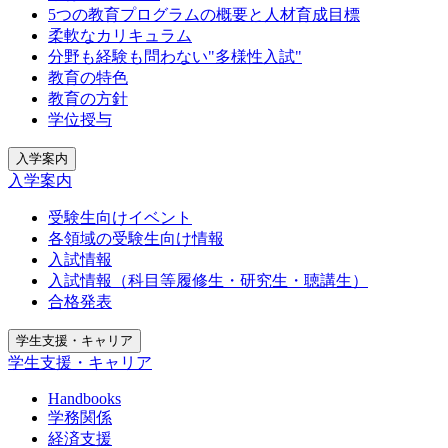
5つの教育プログラムの概要と人材育成目標
柔軟なカリキュラム
分野も経験も問わない"多様性入試"
教育の特色
教育の方針
学位授与
入学案内
入学案内
受験生向けイベント
各領域の受験生向け情報
入試情報
入試情報（科目等履修生・研究生・聴講生）
合格発表
学生支援・キャリア
学生支援・キャリア
Handbooks
学務関係
経済支援