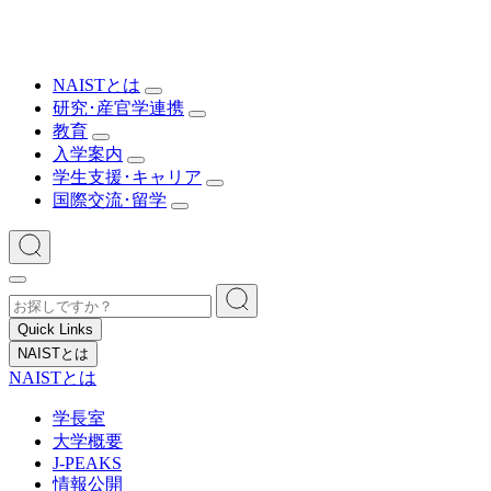
NAISTとは
研究･産官学連携
教育
入学案内
学生支援･キャリア
国際交流･留学
Quick Links
NAISTとは
NAISTとは
学長室
大学概要
J-PEAKS
情報公開