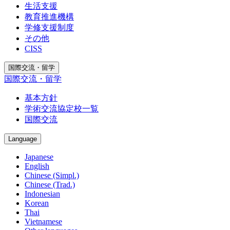
生活支援
教育推進機構
学修支援制度
その他
CISS
国際交流・留学
国際交流・留学
基本方針
学術交流協定校一覧
国際交流
Language
Japanese
English
Chinese (Simpl.)
Chinese (Trad.)
Indonesian
Korean
Thai
Vietnamese