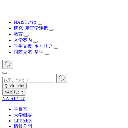
NAISTとは
研究･産官学連携
教育
入学案内
学生支援･キャリア
国際交流･留学
Quick Links
NAISTとは
NAISTとは
学長室
大学概要
J-PEAKS
情報公開