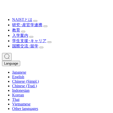
NAISTとは
研究･産官学連携
教育
入学案内
学生支援･キャリア
国際交流･留学
Language
Japanese
English
Chinese (Simpl.)
Chinese (Trad.)
Indonesian
Korean
Thai
Vietnamese
Other languages