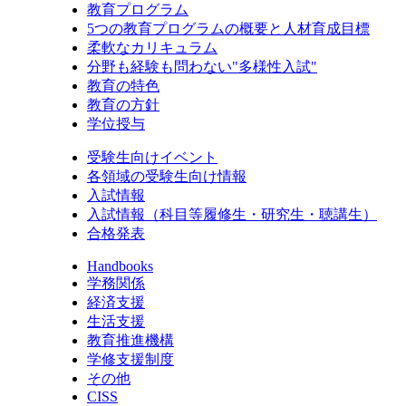
教育プログラム
5つの教育プログラムの概要と人材育成目標
柔軟なカリキュラム
分野も経験も問わない"多様性入試"
教育の特色
教育の方針
学位授与
受験生向けイベント
各領域の受験生向け情報
入試情報
入試情報（科目等履修生・研究生・聴講生）
合格発表
Handbooks
学務関係
経済支援
生活支援
教育推進機構
学修支援制度
その他
CISS