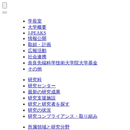
学長室
大学概要
J-PEAKS
情報公開
取組・計画
広報活動
社会連携
奈良先端科学技術大学院大学基金
その他
研究科
研究センター
最新の研究成果
研究支援施設
研究と研究者を探す
研究の状況
研究コンプライアンス・取り組み
所属領域と研究分野