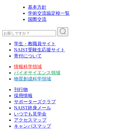
基本方針
学術交流協定校一覧
国際交流
学生・教職員サイト
NAIST受験生応援サイト
寄付について
情報科学領域
バイオサイエンス領域
物質創成科学領域
刊行物
採用情報
サポーターズクラブ
NAIST終身メール
いつでも見学会
アクセスマップ
キャンパスマップ