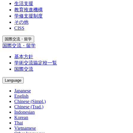
生活支援
教育推進機構
学修支援制度
その他
CISS
国際交流・留学
国際交流・留学
基本方針
学術交流協定校一覧
国際交流
Language
Japanese
English
Chinese (Simpl.)
Chinese (Trad.)
Indonesian
Korean
Thai
Vietnamese