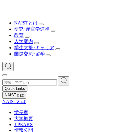
NAISTとは
研究･産官学連携
教育
入学案内
学生支援･キャリア
国際交流･留学
Quick Links
NAISTとは
NAISTとは
学長室
大学概要
J-PEAKS
情報公開