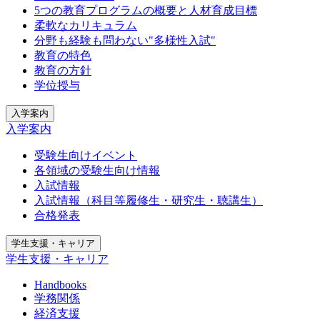
5つの教育プログラムの概要と人材育成目標
柔軟なカリキュラム
分野も経験も問わない"多様性入試"
教育の特色
教育の方針
学位授与
入学案内
入学案内
受験生向けイベント
各領域の受験生向け情報
入試情報
入試情報（科目等履修生・研究生・聴講生）
合格発表
学生支援・キャリア
学生支援・キャリア
Handbooks
学務関係
経済支援