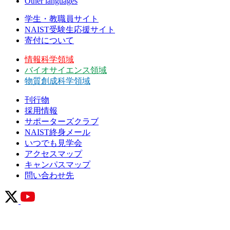
Other languages
学生・教職員サイト
NAIST受験生応援サイト
寄付について
情報科学領域
バイオサイエンス領域
物質創成科学領域
刊行物
採用情報
サポーターズクラブ
NAIST終身メール
いつでも見学会
アクセスマップ
キャンパスマップ
問い合わせ先