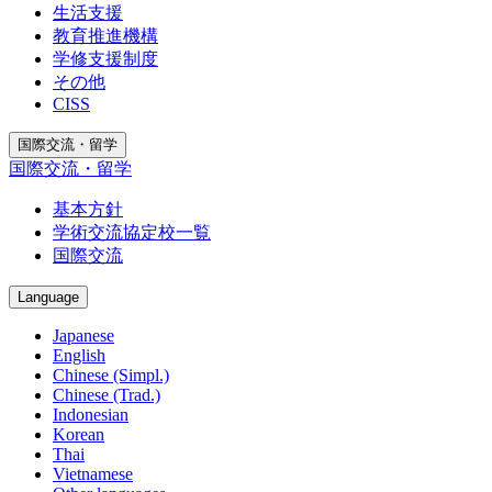
生活支援
教育推進機構
学修支援制度
その他
CISS
国際交流・留学
国際交流・留学
基本方針
学術交流協定校一覧
国際交流
Language
Japanese
English
Chinese (Simpl.)
Chinese (Trad.)
Indonesian
Korean
Thai
Vietnamese