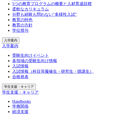
5つの教育プログラムの概要と人材育成目標
柔軟なカリキュラム
分野も経験も問わない"多様性入試"
教育の特色
教育の方針
学位授与
入学案内
入学案内
受験生向けイベント
各領域の受験生向け情報
入試情報
入試情報（科目等履修生・研究生・聴講生）
合格発表
学生支援・キャリア
学生支援・キャリア
Handbooks
学務関係
経済支援