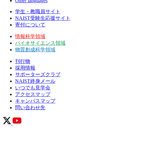
Other languages
学生・教職員サイト
NAIST受験生応援サイト
寄付について
情報科学領域
バイオサイエンス領域
物質創成科学領域
刊行物
採用情報
サポーターズクラブ
NAIST終身メール
いつでも見学会
アクセスマップ
キャンパスマップ
問い合わせ先