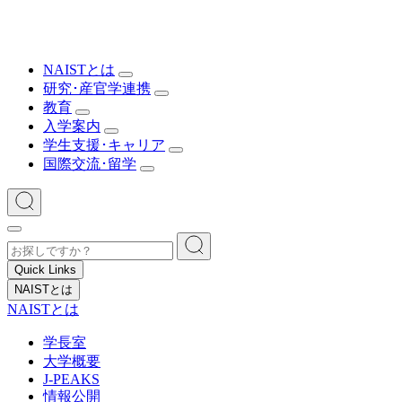
NAISTとは
研究･産官学連携
教育
入学案内
学生支援･キャリア
国際交流･留学
Quick Links
NAISTとは
NAISTとは
学長室
大学概要
J-PEAKS
情報公開