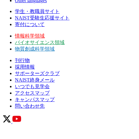
Other languages
学生・教職員サイト
NAIST受験生応援サイト
寄付について
情報科学領域
バイオサイエンス領域
物質創成科学領域
刊行物
採用情報
サポーターズクラブ
NAIST終身メール
いつでも見学会
アクセスマップ
キャンパスマップ
問い合わせ先