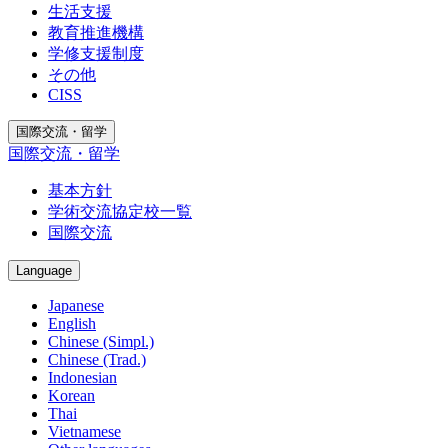
生活支援
教育推進機構
学修支援制度
その他
CISS
国際交流・留学
国際交流・留学
基本方針
学術交流協定校一覧
国際交流
Language
Japanese
English
Chinese (Simpl.)
Chinese (Trad.)
Indonesian
Korean
Thai
Vietnamese