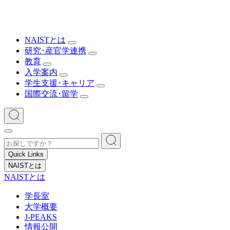
NAISTとは
研究･産官学連携
教育
入学案内
学生支援･キャリア
国際交流･留学
Quick Links
NAISTとは
NAISTとは
学長室
大学概要
J-PEAKS
情報公開