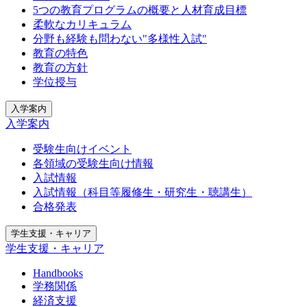
5つの教育プログラムの概要と人材育成目標
柔軟なカリキュラム
分野も経験も問わない"多様性入試"
教育の特色
教育の方針
学位授与
入学案内
入学案内
受験生向けイベント
各領域の受験生向け情報
入試情報
入試情報（科目等履修生・研究生・聴講生）
合格発表
学生支援・キャリア
学生支援・キャリア
Handbooks
学務関係
経済支援