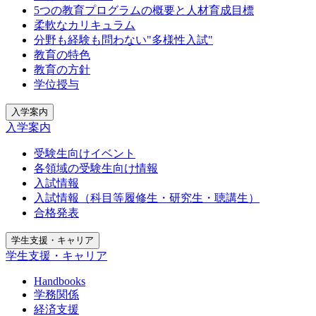
5つの教育プログラムの概要と人材育成目標
柔軟なカリキュラム
分野も経験も問わない"多様性入試"
教育の特色
教育の方針
学位授与
入学案内
入学案内
受験生向けイベント
各領域の受験生向け情報
入試情報
入試情報（科目等履修生・研究生・聴講生）
合格発表
学生支援・キャリア
学生支援・キャリア
Handbooks
学務関係
経済支援