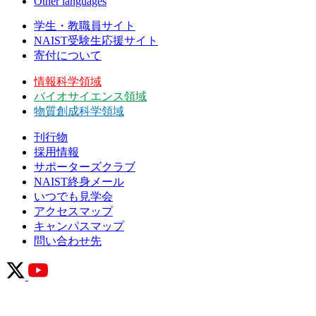
Other languages
学生・教職員サイト
NAIST受験生応援サイト
寄付について
情報科学領域
バイオサイエンス領域
物質創成科学領域
刊行物
採用情報
サポーターズクラブ
NAIST終身メール
いつでも見学会
アクセスマップ
キャンパスマップ
問い合わせ先