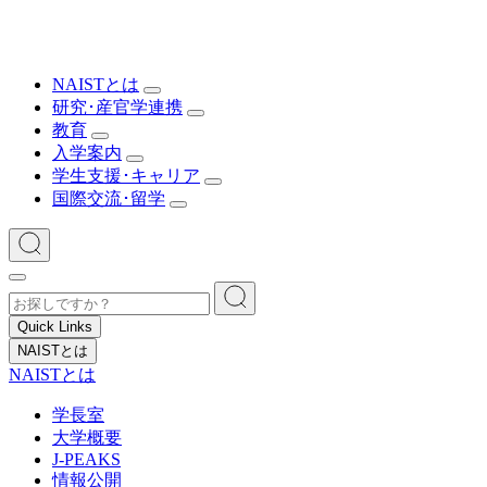
NAISTとは
研究･産官学連携
教育
入学案内
学生支援･キャリア
国際交流･留学
Quick Links
NAISTとは
NAISTとは
学長室
大学概要
J-PEAKS
情報公開