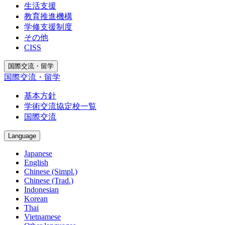
生活支援
教育推進機構
学修支援制度
その他
CISS
国際交流・留学
国際交流・留学
基本方針
学術交流協定校一覧
国際交流
Language
Japanese
English
Chinese (Simpl.)
Chinese (Trad.)
Indonesian
Korean
Thai
Vietnamese