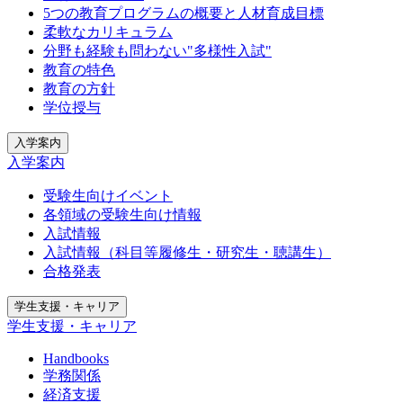
5つの教育プログラムの概要と人材育成目標
柔軟なカリキュラム
分野も経験も問わない"多様性入試"
教育の特色
教育の方針
学位授与
入学案内
入学案内
受験生向けイベント
各領域の受験生向け情報
入試情報
入試情報（科目等履修生・研究生・聴講生）
合格発表
学生支援・キャリア
学生支援・キャリア
Handbooks
学務関係
経済支援