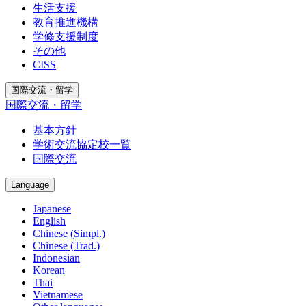
生活支援
教育推進機構
学修支援制度
その他
CISS
国際交流・留学
国際交流・留学
基本方針
学術交流協定校一覧
国際交流
Language
Japanese
English
Chinese (Simpl.)
Chinese (Trad.)
Indonesian
Korean
Thai
Vietnamese