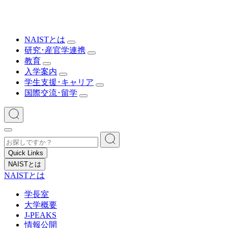
NAISTとは
研究･産官学連携
教育
入学案内
学生支援･キャリア
国際交流･留学
Quick Links
NAISTとは
NAISTとは
学長室
大学概要
J-PEAKS
情報公開