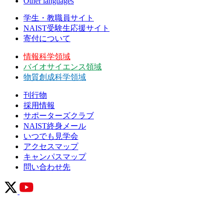
Other languages
学生・教職員サイト
NAIST受験生応援サイト
寄付について
情報科学領域
バイオサイエンス領域
物質創成科学領域
刊行物
採用情報
サポーターズクラブ
NAIST終身メール
いつでも見学会
アクセスマップ
キャンパスマップ
問い合わせ先