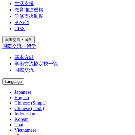
生活支援
教育推進機構
学修支援制度
その他
CISS
国際交流・留学
国際交流・留学
基本方針
学術交流協定校一覧
国際交流
Language
Japanese
English
Chinese (Simpl.)
Chinese (Trad.)
Indonesian
Korean
Thai
Vietnamese