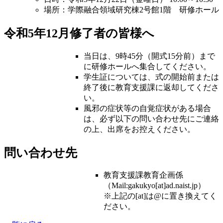
場所：学際融合領域研究棟2号館1階 研修ホール
令和5年12月修了者の皆様へ
当日は、9時45分（開式15分前）まで
に研修ホールへ集合してください。
学生証については、式の開始前または
終了後に教育支援課に返却してくださ
い。
風邪の症状等の自覚症状がある場合
は、必ず以下の問い合わせ先にご連絡
の上、出席をお控えください。
問い合わせ先
教育支援課教育企画係
（Mail:gakukyo[at]ad.naist.jp）
※上記の[at]は@に置き換えてく
ださい。