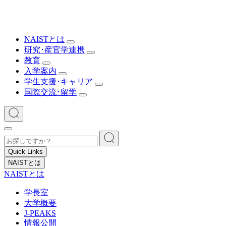
NAISTとは
研究･産官学連携
教育
入学案内
学生支援･キャリア
国際交流･留学
Quick Links
NAISTとは
NAISTとは
学長室
大学概要
J-PEAKS
情報公開