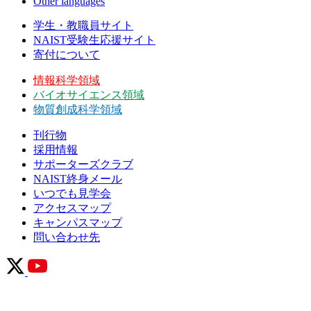
Other languages
学生・教職員サイト
NAIST受験生応援サイト
寄付について
情報科学領域
バイオサイエンス領域
物質創成科学領域
刊行物
採用情報
サポーターズクラブ
NAIST終身メール
いつでも見学会
アクセスマップ
キャンパスマップ
問い合わせ先