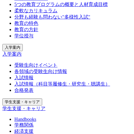
5つの教育プログラムの概要と人材育成目標
柔軟なカリキュラム
分野も経験も問わない"多様性入試"
教育の特色
教育の方針
学位授与
入学案内
入学案内
受験生向けイベント
各領域の受験生向け情報
入試情報
入試情報（科目等履修生・研究生・聴講生）
合格発表
学生支援・キャリア
学生支援・キャリア
Handbooks
学務関係
経済支援