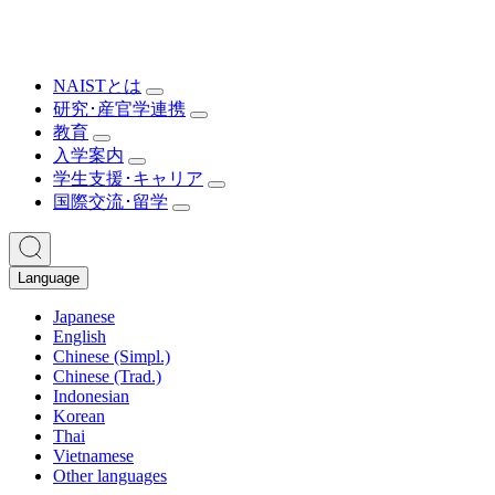
NAISTとは
研究･産官学連携
教育
入学案内
学生支援･キャリア
国際交流･留学
Language
Japanese
English
Chinese (Simpl.)
Chinese (Trad.)
Indonesian
Korean
Thai
Vietnamese
Other languages