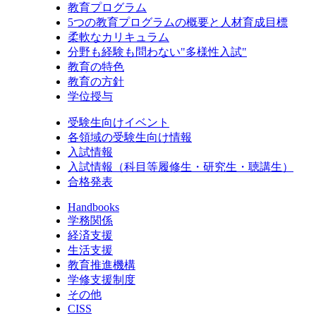
教育プログラム
5つの教育プログラムの概要と人材育成目標
柔軟なカリキュラム
分野も経験も問わない"多様性入試"
教育の特色
教育の方針
学位授与
受験生向けイベント
各領域の受験生向け情報
入試情報
入試情報（科目等履修生・研究生・聴講生）
合格発表
Handbooks
学務関係
経済支援
生活支援
教育推進機構
学修支援制度
その他
CISS