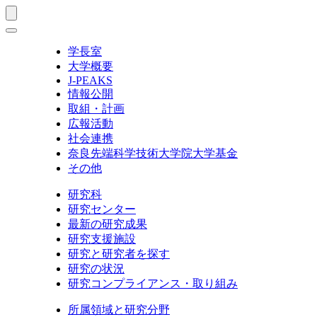
学長室
大学概要
J-PEAKS
情報公開
取組・計画
広報活動
社会連携
奈良先端科学技術大学院大学基金
その他
研究科
研究センター
最新の研究成果
研究支援施設
研究と研究者を探す
研究の状況
研究コンプライアンス・取り組み
所属領域と研究分野