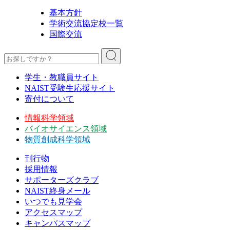
基本方針
学術交流協定校一覧
国際交流
学生・教職員サイト
NAIST受験生応援サイト
寄付について
情報科学領域
バイオサイエンス領域
物質創成科学領域
刊行物
採用情報
サポーターズクラブ
NAIST終身メール
いつでも見学会
アクセスマップ
キャンパスマップ