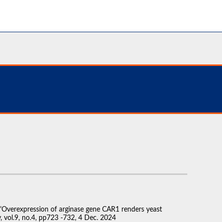
, "Overexpression of arginase gene CAR1 renders yeast
, vol.9, no.4, pp723 -732, 4 Dec. 2024