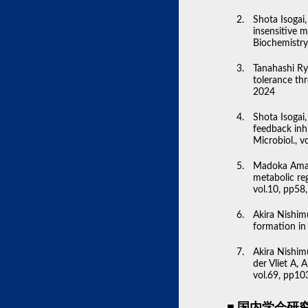
Shota Isogai,
insensitive 
Biochemistry
Tanahashi Ryo
tolerance th
2024
Shota Isogai
feedback inhi
Microbiol., 
Madoka Amahi
metabolic reg
vol.10, pp58
Akira Nishim
formation in 
Akira Nishim
der Vliet A, 
vol.69, pp10
国内学会研