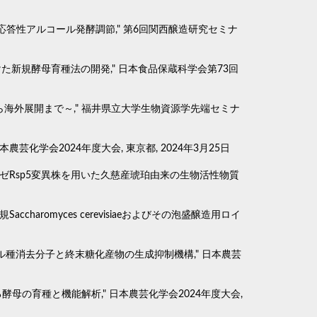
ン酸応答性アルコール発酵調節," 第6回関西醸造研究セミナ
向けた新規酵母育種法の開発," 日本食品保蔵科学会第73回
ら海外展開まで～," 福井県立大学生物資源学先端セミナ
芸化学会2024年度大会, 東京都, 2024年3月25日
リガーゼRsp5変異株を用いた久慈産琥珀由来の生物活性物質
ccharomyces cerevisiaeおよびその泡盛醸造用ロイ
活性カルボニル種消去分子と終末糖化産物の生成抑制機構," 日本農芸
する酵母の育種と機能解析," 日本農芸化学会2024年度大会,