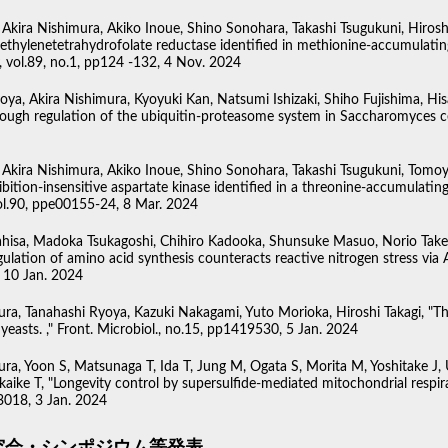
 Akira Nishimura, Akiko Inoue, Shino Sonohara, Takashi Tsugukuni, Hirosh
methylenetetrahydrofolate reductase identified in methionine-accumulatin
, vol.89, no.1, pp124 -132, 4 Nov. 2024
ya, Akira Nishimura, Kyoyuki Kan, Natsumi Ishizaki, Shiho Fujishima, Hisa
rough regulation of the ubiquitin-proteasome system in Saccharomyces cer
, Akira Nishimura, Akiko Inoue, Shino Sonohara, Takashi Tsugukuni, Tomoyu
bition-insensitive aspartate kinase identified in a threonine-accumulatin
vol.90, ppe00155-24, 8 Mar. 2024
sa, Madoka Tsukagoshi, Chihiro Kadooka, Shunsuke Masuo, Norio Takeshit
ulation of amino acid synthesis counteracts reactive nitrogen stress via A
, 10 Jan. 2024
ura, Tanahashi Ryoya, Kazuki Nakagami, Yuto Morioka, Hiroshi Takagi, "The
yeasts. ," Front. Microbiol., no.15, pp1419530, 5 Jan. 2024
ura, Yoon S, Matsunaga T, Ida T, Jung M, Ogata S, Morita M, Yoshitake J,
Akaike T, "Longevity control by supersulfide-mediated mitochondrial respira
3018, 3 Jan. 2024
究会・シンポジウム等発表