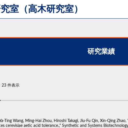
研究室（高木研究室）
研究業績
 23 件表示
 Ya-Ting Wang, Ming-Hai Zhou, Hiroshi Takagi, Jiu-Fu Qin, Xin-Qing Zhao
s cerevisiae aetic acid tolerance.," Synthetic and Systems Biotechnology