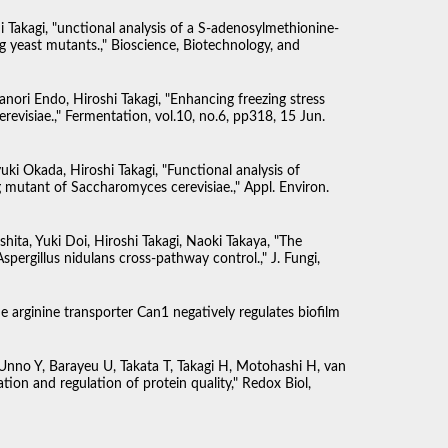
i Takagi, "unctional analysis of a S-adenosylmethionine-
g yeast mutants.," Bioscience, Biotechnology, and
nori Endo, Hiroshi Takagi, "Enhancing freezing stress
evisiae.," Fermentation, vol.10, no.6, pp318, 15 Jun.
ki Okada, Hiroshi Takagi, "Functional analysis of
g mutant of Saccharomyces cerevisiae.," Appl. Environ.
a, Yuki Doi, Hiroshi Takagi, Naoki Takaya, "The
spergillus nidulans cross-pathway control.," J. Fungi,
 arginine transporter Can1 negatively regulates biofilm
 Unno Y, Barayeu U, Takata T, Takagi H, Motohashi H, van
tion and regulation of protein quality," Redox Biol,