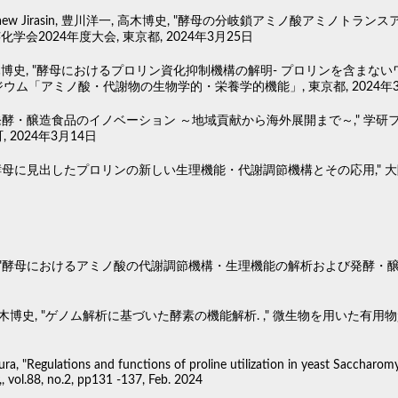
ngkaew Jirasin, 豊川洋一, 高木博史, "酵母の分岐鎖アミノ酸ア
芸化学会2024年度大会, 東京都, 2024年3月25日
高木博史, "酵母におけるプロリン資化抑制機構の解明- プロリンを含まない
ウム「アミノ酸・代謝物の生物学的・栄養学的機能」, 東京都, 2024年3
"発酵・醸造食品のイノベーション ～地域貢献から海外展開まで～," 学
 2024年3月14日
"酵母に見出したプロリンの新しい生理機能・代謝調節機構とその応用," 大隅
"酵母におけるアミノ酸の代謝調節機構・生理機能の解析および発酵・醸造への応用.," 生化
木博史, "ゲノム解析に基づいた酵素の機能解析. ," 微生物を用いた有用物質生産技
ra, "Regulations and functions of proline utilization in yeast Saccharomy
,, vol.88, no.2, pp131 -137, Feb. 2024