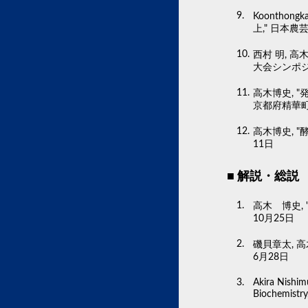
Koontho
上," 日本農
西村 明, 
大会シンポジ
高木博史, 
京都府精華町,
高木博史, 
11日
解説・総説
高木 博史, 
10月25日
磯貝章太, 高
6月28日
Akira Nishimu
Biochemistry