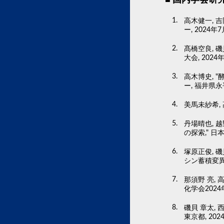
高木健一, 
ー, 2024年
髙橋空良, 
大会, 2024
高木博史, 
ー, 福井県永
美馬未紗希, 
丹場晴也, 
の探索," 日
塚原正俊, 磯
シン蓄積変異株
那須野 亮, 
化学会2024
磯貝 章太, 
東京都, 202