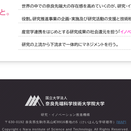
研究・イノベーション推進機構
〒630-0192 奈良県生駒市高山町8916番地の5（けいはんな学研都市）
[MAP]
Copyright c Nara institute of Science and Technology. All Rights Reserved.