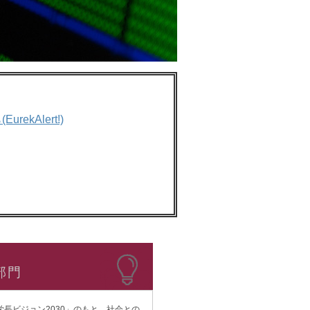
ら
(EurekAlert!)
部門
長ビジョン2030」のもと、社会との