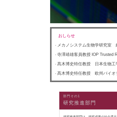
おしらせ
メカノシステム生物学研究室 
・
寺澤靖雄客員教授 IOP Trusted
・
髙木博史特任教授 日本生物工
・
髙木博史特任教授 欧州バイオ
・
部門その1
研究推進部門
研究推進部門は、研究成果の社会還元