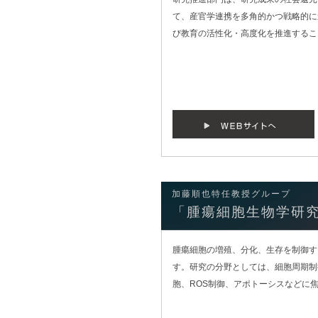
て、産官学連携を多角的かつ戦略的に
び教育の活性化・高度化を推進するこ
加藤順也特任教授グループ
「腫瘍細胞生物学研
腫瘍細胞の増殖、分化、生存を制御す
す。研究の分野としては、細胞周期制
胞、ROS制御、アポトーシスなどに