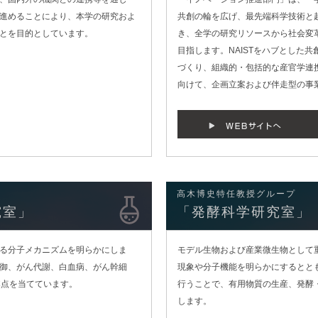
進めることにより、本学の研究およ
共創の輪を広げ、最先端科学技術と
とを目的としています。
き、全学の研究リソースから社会変
目指します。NAISTをハブとした
づくり、組織的・包括的な産官学連
向けて、企画立案および伴走型の事
高木博史特任教授グループ
究室」
「発酵科学研究室」
る分子メカニズムを明らかにしま
モデル生物および産業微生物として
御、がん代謝、白血病、がん幹細
現象や分子機能を明らかにするとと
焦点を当てています。
行うことで、有用物質の生産、発酵
します。