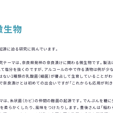
微生物
起源に迫る研究に挑んでいます。
究テーマは、奈良県発祥の奈良漬けに関わる微生物です。製法
て塩分を抜くのですが、アルコールの中で作る漬物は例が少
はない1種類の乳酸菌（細菌）が優占して生育していることが
で奈良漬けとは初めての出会いですが「これからも応用が利
マは、糸状菌（カビ）の仲間の麹菌の起源です。でんぷんを糖
を柔らかくしたり、風味をつけたりします。豊後さんは「稲