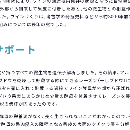
同研究により、ワインの醸造技術発祥の起源となった自然発
外部から到来して果皮に付着したあと、他の微生物との相互
た。ワインづくりは、考古学の発掘史料などから約8000年
組みについては長年の謎でした。
サポート
実が持つすべての微生物を遺伝子解析しました。その結果、ア
ブドウを乾燥して貯蔵する際にできるレーズン（干しブドウ）
果実を壺に入れて貯蔵する過程でワイン酵母が外部から運ば
ブドウ果実にあらかじめ少量の酵母を付着させてレーズンを
説の傍証が固まったのです。
酵母の栄養源がなく、長く生きられないことがわかったので
ン酵母の果肉侵入の障壁となる果皮の表面のクチクラ層を分解