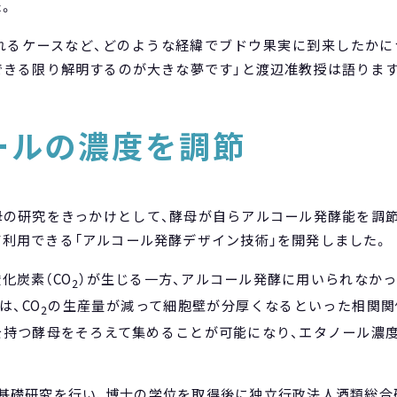
。
れるケースなど、どのような経緯でブドウ果実に到来したか
できる限り解明するのが大きな夢です」と渡辺准教授は語ります
ールの濃度を調節
母の研究をきっかけとして、酵母が自らアルコール発酵能を調
利用できる「アルコール発酵デザイン技術」を開発しました。
化炭素（CO
）が生じる一方、アルコール発酵に用いられなか
2
は、CO
の生産量が減って細胞壁が分厚くなるといった相関関
2
持つ酵母をそろえて集めることが可能になり、エタノール濃
基礎研究を行い、博士の学位を取得後に独立行政法人酒類総合