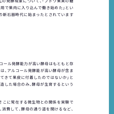
生の発酵現象について、「ブドウ果実の糖
作用で果肉に入り込んで働き始めた」とい
前の新石器時代に始まったとされています
ルコール発酵能力が高い酵母はもともと存
には、アルコール発酵能が高い酵母が含ま
れてきて果皮に付着したのではないか」と
製造した場合のみ、酵母が生育するという
、そこに常在する微生物との関係を実験で
、消費して、酵母の通り道を開けるなど、