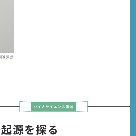
輔准教授
の起源を探る