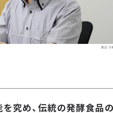
渡辺 大
能を究め、伝統の発酵食品