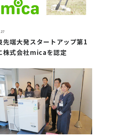
.27
良先端大発スタートアップ第1
に株式会社micaを認定