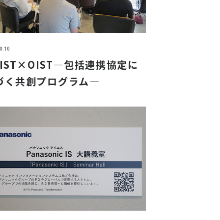
0.10
AIST×OIST―包括連携協定に
づく共創プログラム―