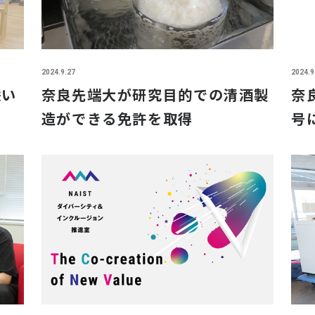
2024.9.27
2024.9
咲い
奈良先端大が研究目的での清酒製
奈
造ができる免許を取得
号