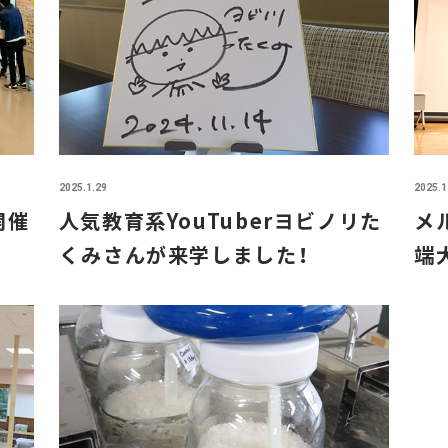
2025.1.29
2025.1
開催
人気教育系YouTuberヨビノリた
メ
くみさんが来学しました！
端