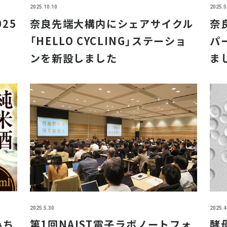
2025.10.10
2025.5
025
奈良先端大構内にシェアサイクル
奈
「HELLO CYCLING」ステーショ
パ
ンを新設しました
ま
2025.5.30
2025.4
みち
第1回NAIST電子ラボノートフォ
酵