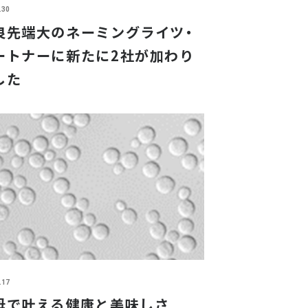
.30
良先端大のネーミングライツ・
ートナーに新たに2社が加わり
した
.17
母で叶える健康と美味しさ