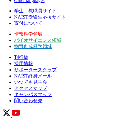
Other languages
学生・教職員サイト
NAIST受験生応援サイト
寄付について
情報科学領域
バイオサイエンス領域
物質創成科学領域
刊行物
採用情報
サポーターズクラブ
NAIST終身メール
いつでも見学会
アクセスマップ
キャンパスマップ
問い合わせ先