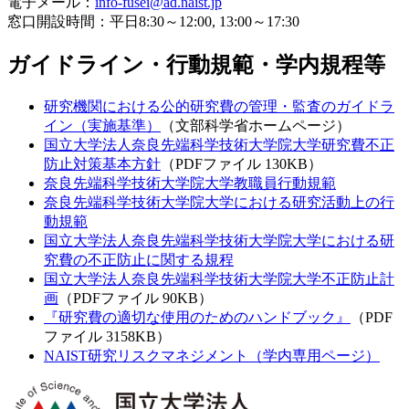
電子メール：
info-fusei@ad.naist.jp
窓口開設時間：平日8:30～12:00, 13:00～17:30
ガイドライン・行動規範・学内規程等
研究機関における公的研究費の管理・監査のガイドラ
イン（実施基準）
（文部科学省ホームページ）
国立大学法人奈良先端科学技術大学院大学研究費不正
防止対策基本方針
（PDFファイル 130KB）
奈良先端科学技術大学院大学教職員行動規範
奈良先端科学技術大学院大学における研究活動上の行
動規範
国立大学法人奈良先端科学技術大学院大学における研
究費の不正防止に関する規程
国立大学法人奈良先端科学技術大学院大学不正防止計
画
（PDFファイル 90KB）
『研究費の適切な使用のためのハンドブック』
（PDF
ファイル 3158KB）
NAIST研究リスクマネジメント（学内専用ページ）