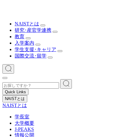
NAISTとは
研究･産官学連携
教育
入学案内
学生支援･キャリア
国際交流･留学
Quick Links
NAISTとは
NAISTとは
学長室
大学概要
J-PEAKS
情報公開