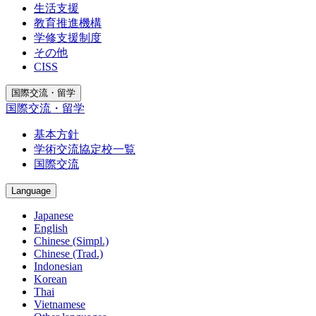
生活支援
教育推進機構
学修支援制度
その他
CISS
国際交流・留学
国際交流・留学
基本方針
学術交流協定校一覧
国際交流
Language
Japanese
English
Chinese (Simpl.)
Chinese (Trad.)
Indonesian
Korean
Thai
Vietnamese