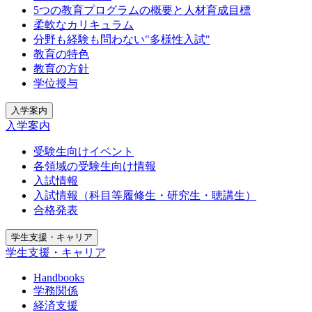
5つの教育プログラムの概要と人材育成目標
柔軟なカリキュラム
分野も経験も問わない"多様性入試"
教育の特色
教育の方針
学位授与
入学案内
入学案内
受験生向けイベント
各領域の受験生向け情報
入試情報
入試情報（科目等履修生・研究生・聴講生）
合格発表
学生支援・キャリア
学生支援・キャリア
Handbooks
学務関係
経済支援