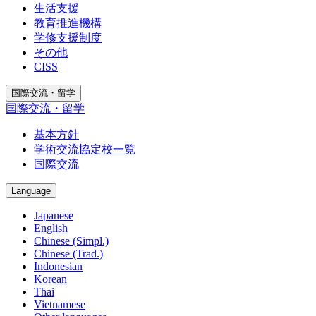
生活支援
教育推進機構
学修支援制度
その他
CISS
国際交流・留学
国際交流・留学
基本方針
学術交流協定校一覧
国際交流
Language
Japanese
English
Chinese (Simpl.)
Chinese (Trad.)
Indonesian
Korean
Thai
Vietnamese