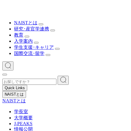
NAISTとは
研究･産官学連携
教育
入学案内
学生支援･キャリア
国際交流･留学
Quick Links
NAISTとは
NAISTとは
学長室
大学概要
J-PEAKS
情報公開