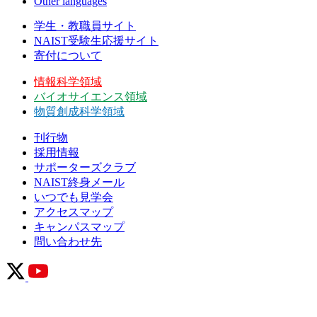
Other languages
学生・教職員サイト
NAIST受験生応援サイト
寄付について
情報科学領域
バイオサイエンス領域
物質創成科学領域
刊行物
採用情報
サポーターズクラブ
NAIST終身メール
いつでも見学会
アクセスマップ
キャンパスマップ
問い合わせ先