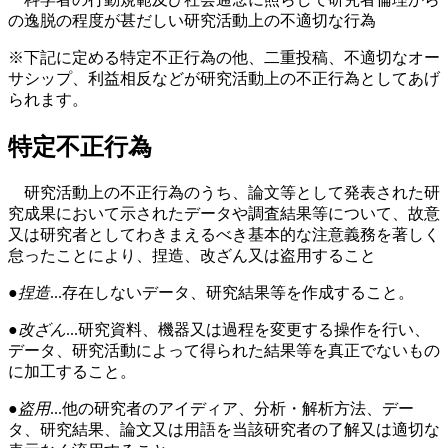
の逸脱の程度が甚だしい研究活動上の不適切な行為
※下記に定める特定不正行為の他、二重投稿、不適切なオー
サシップ、利益相反などが研究活動上の不正行為としてあげ
られます。
特定不正行為
研究活動上の不正行為のうち、論文等として発表された研
究成果において示されたデータや調査結果等について、故意
又は研究者としてわきまえるべき基本的な注意義務を著しく
怠ったことにより、捏造、改ざん又は盗用すること
●捏造
...存在しないデータ、研究結果等を作成すること。
●改ざん
...研究資料、機器又は過程を変更する操作を行い、
データ、研究活動によって得られた結果等を真正でないもの
に加工すること。
●盗用
...他の研究者のアイディア、分析・解析方法、デー
タ、研究結果、論文又は用語を当該研究者の了解又は適切な
表示なく流用すること。