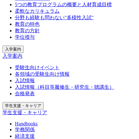
5つの教育プログラムの概要と人材育成目標
柔軟なカリキュラム
分野も経験も問わない"多様性入試"
教育の特色
教育の方針
学位授与
入学案内
入学案内
受験生向けイベント
各領域の受験生向け情報
入試情報
入試情報（科目等履修生・研究生・聴講生）
合格発表
学生支援・キャリア
学生支援・キャリア
Handbooks
学務関係
経済支援