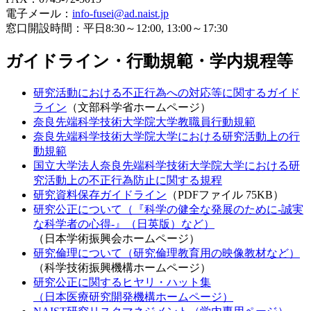
電子メール：
info-fusei@ad.naist.jp
窓口開設時間：平日8:30～12:00, 13:00～17:30
ガイドライン・行動規範・学内規程等
研究活動における不正行為への対応等に関するガイド
ライン
（文部科学省ホームページ）
奈良先端科学技術大学院大学教職員行動規範
奈良先端科学技術大学院大学における研究活動上の行
動規範
国立大学法人奈良先端科学技術大学院大学における研
究活動上の不正行為防止に関する規程
研究資料保存ガイドライン
（PDFファイル 75KB）
研究公正について（『科学の健全な発展のために-誠実
な科学者の心得-』（日英版）など）
（日本学術振興会ホームページ）
研究倫理について（研究倫理教育用の映像教材など）
（科学技術振興機構ホームページ）
研究公正に関するヒヤリ・ハット集
（日本医療研究開発機構ホームページ）
NAIST研究リスクマネジメント（学内専用ページ）