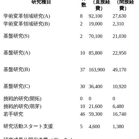
交付金額
交付金額
件
研究種目
（直接経
（間接経
数
費）
費）
学術変革領域研究(A)
8
92,100
27,630
学術変革領域研究(B)
2
19,000
2,310
基盤研究(S)
2
70,100
21,030
基盤研究(A)
10
85,800
22,950
基盤研究(B)
37
163,900
49,170
基盤研究(C)
30
36,400
10,920
挑戦的研究(開拓)
0
0
0
挑戦的研究(萌芽)
10
21,600
6,480
若手研究
46
59,300
16,740
研究活動スタート支援
5
4,600
1,380