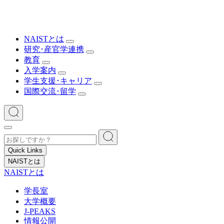
NAISTとは
研究･産官学連携
教育
入学案内
学生支援･キャリア
国際交流･留学
Quick Links
NAISTとは
NAISTとは
学長室
大学概要
J-PEAKS
情報公開