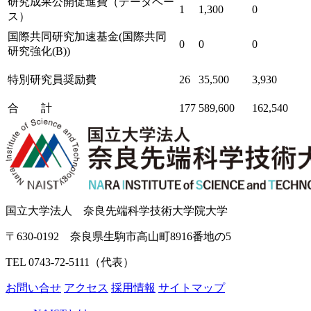
研究成果公開促進費（データベー
1
1,300
0
ス）
国際共同研究加速基金(国際共同
0
0
0
研究強化(B))
特別研究員奨励費
26
35,500
3,930
合 計
177
589,600
162,540
国立大学法人 奈良先端科学技術大学院大学
〒630-0192 奈良県生駒市高山町8916番地の5
TEL 0743-72-5111（代表）
お問い合せ
アクセス
採用情報
サイトマップ