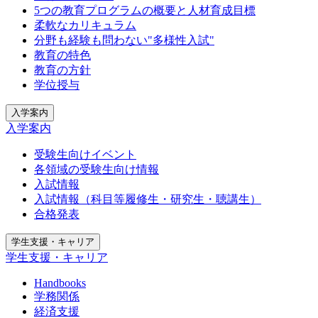
5つの教育プログラムの概要と人材育成目標
柔軟なカリキュラム
分野も経験も問わない"多様性入試"
教育の特色
教育の方針
学位授与
入学案内
入学案内
受験生向けイベント
各領域の受験生向け情報
入試情報
入試情報（科目等履修生・研究生・聴講生）
合格発表
学生支援・キャリア
学生支援・キャリア
Handbooks
学務関係
経済支援