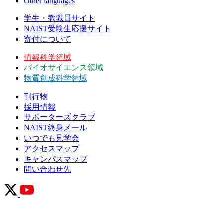
Other languages
学生・教職員サイト
NAIST受験生応援サイト
寄付について
情報科学領域
バイオサイエンス領域
物質創成科学領域
刊行物
採用情報
サポーターズクラブ
NAIST終身メール
いつでも見学会
アクセスマップ
キャンパスマップ
問い合わせ先