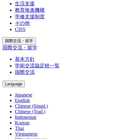
生活支援
教育推進機構
学修支援制度
その他
CISS
国際交流・留学
国際交流・留学
基本方針
学術交流協定校一覧
国際交流
Language
Japanese
English
Chinese (Simpl.)
Chinese (Trad.)
Indonesian
Korean
Thai
Vietnamese