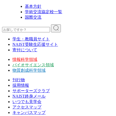
基本方針
学術交流協定校一覧
国際交流
学生・教職員サイト
NAIST受験生応援サイト
寄付について
情報科学領域
バイオサイエンス領域
物質創成科学領域
刊行物
採用情報
サポーターズクラブ
NAIST終身メール
いつでも見学会
アクセスマップ
キャンパスマップ