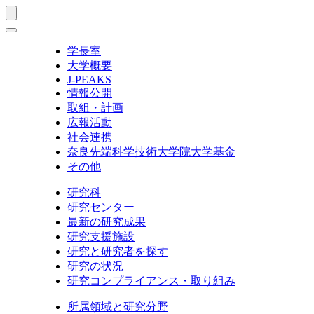
学長室
大学概要
J-PEAKS
情報公開
取組・計画
広報活動
社会連携
奈良先端科学技術大学院大学基金
その他
研究科
研究センター
最新の研究成果
研究支援施設
研究と研究者を探す
研究の状況
研究コンプライアンス・取り組み
所属領域と研究分野