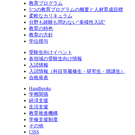
教育プログラム
5つの教育プログラムの概要と人材育成目標
柔軟なカリキュラム
分野も経験も問わない"多様性入試"
教育の特色
教育の方針
学位授与
受験生向けイベント
各領域の受験生向け情報
入試情報
入試情報（科目等履修生・研究生・聴講生）
合格発表
Handbooks
学務関係
経済支援
生活支援
教育推進機構
学修支援制度
その他
CISS