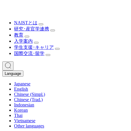
NAISTとは
研究･産官学連携
教育
入学案内
学生支援･キャリア
国際交流･留学
Language
Japanese
English
Chinese (Simpl.)
Chinese (Trad.)
Indonesian
Korean
Thai
Vietnamese
Other languages