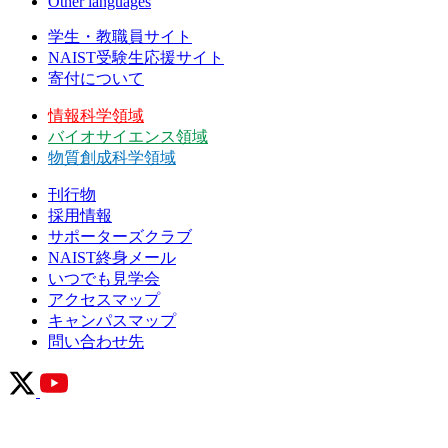
Other languages
学生・教職員サイト
NAIST受験生応援サイト
寄付について
情報科学領域
バイオサイエンス領域
物質創成科学領域
刊行物
採用情報
サポーターズクラブ
NAIST終身メール
いつでも見学会
アクセスマップ
キャンパスマップ
問い合わせ先