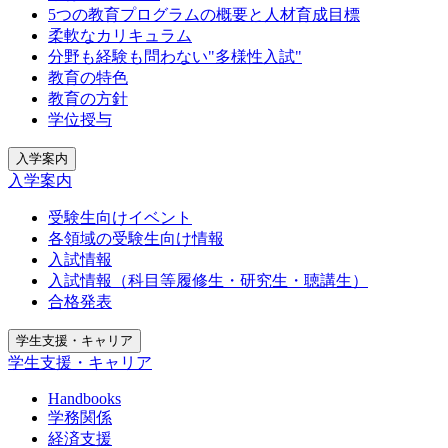
5つの教育プログラムの概要と人材育成目標
柔軟なカリキュラム
分野も経験も問わない"多様性入試"
教育の特色
教育の方針
学位授与
入学案内
入学案内
受験生向けイベント
各領域の受験生向け情報
入試情報
入試情報（科目等履修生・研究生・聴講生）
合格発表
学生支援・キャリア
学生支援・キャリア
Handbooks
学務関係
経済支援