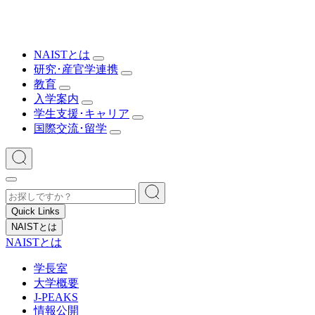
NAISTとは
研究･産官学連携
教育
入学案内
学生支援･キャリア
国際交流･留学
Quick Links
NAISTとは
NAISTとは
学長室
大学概要
J-PEAKS
情報公開