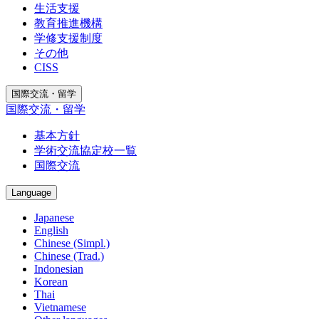
生活支援
教育推進機構
学修支援制度
その他
CISS
国際交流・留学
国際交流・留学
基本方針
学術交流協定校一覧
国際交流
Language
Japanese
English
Chinese (Simpl.)
Chinese (Trad.)
Indonesian
Korean
Thai
Vietnamese