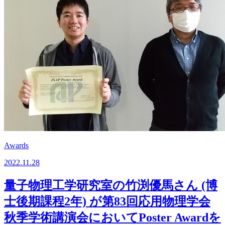
Awards
2022.11.28
量子物理工学研究室の竹渕優馬さん (博
士後期課程2年) が第83回応用物理学会
秋季学術講演会においてPoster Awardを