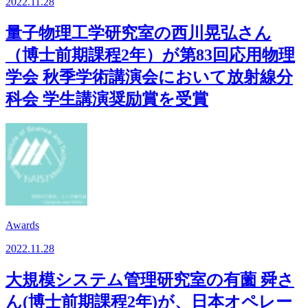
2022.11.28
量子物理工学研究室の西川晃弘さん
（博士前期課程2年）が第83回応用物理
学会 秋季学術講演会において放射線分
科会 学生講演奨励賞を受賞
Awards
2022.11.28
大規模システム管理研究室の有薗 舜さ
ん(博士前期課程2年)が、日本オペレー