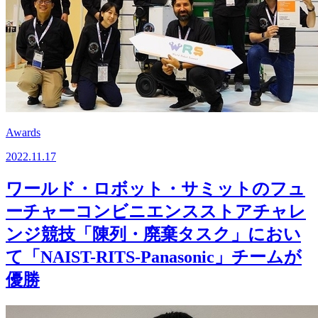
Awards
2022.11.17
ワールド・ロボット・サミットのフュ
ーチャーコンビニエンスストアチャレ
ンジ競技「陳列・廃棄タスク」におい
て「NAIST-RITS-Panasonic」チームが
優勝