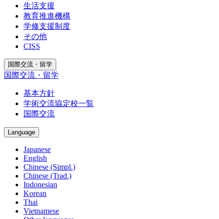
生活支援
教育推進機構
学修支援制度
その他
CISS
国際交流・留学
国際交流・留学
基本方針
学術交流協定校一覧
国際交流
Language
Japanese
English
Chinese (Simpl.)
Chinese (Trad.)
Indonesian
Korean
Thai
Vietnamese