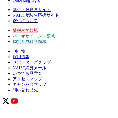
Other languages
学生・教職員サイト
NAIST受験生応援サイト
寄付について
情報科学領域
バイオサイエンス領域
物質創成科学領域
刊行物
採用情報
サポーターズクラブ
NAIST終身メール
いつでも見学会
アクセスマップ
キャンパスマップ
問い合わせ先