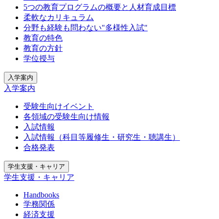
5つの教育プログラムの概要と人材育成目標
柔軟なカリキュラム
分野も経験も問わない"多様性入試"
教育の特色
教育の方針
学位授与
入学案内
入学案内
受験生向けイベント
各領域の受験生向け情報
入試情報
入試情報（科目等履修生・研究生・聴講生）
合格発表
学生支援・キャリア
学生支援・キャリア
Handbooks
学務関係
経済支援