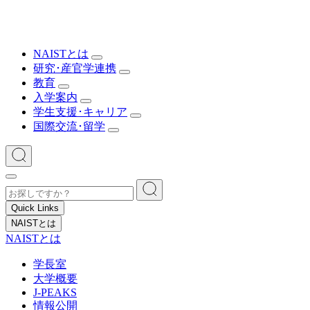
NAISTとは
研究･産官学連携
教育
入学案内
学生支援･キャリア
国際交流･留学
Quick Links
NAISTとは
NAISTとは
学長室
大学概要
J-PEAKS
情報公開