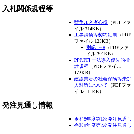
入札関係規程等
競争加入者心得
（PDFファ
イル 314KB）
工事請負等契約細則
（PDF
ファイル 123KB）
別記1～8
（PDFファ
イル 391KB）
PPP/PFI 手法導入優先的検
討規程
（PDFファイル
172KB）
建設業者の社会保険等未加
入対策について
（PDFファ
イル 111KB）
発注見通し情報
令和8年度第1次発注見通し
令和8年度第2次発注見通し