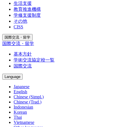
生活支援
教育推進機構
学修支援制度
その他
CISS
国際交流・留学
国際交流・留学
基本方針
学術交流協定校一覧
国際交流
Language
Japanese
English
Chinese (Simpl.)
Chinese (Trad.)
Indonesian
Korean
Thai
Vietnamese