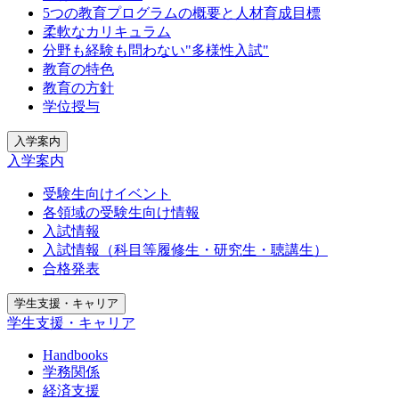
5つの教育プログラムの概要と人材育成目標
柔軟なカリキュラム
分野も経験も問わない"多様性入試"
教育の特色
教育の方針
学位授与
入学案内
入学案内
受験生向けイベント
各領域の受験生向け情報
入試情報
入試情報（科目等履修生・研究生・聴講生）
合格発表
学生支援・キャリア
学生支援・キャリア
Handbooks
学務関係
経済支援