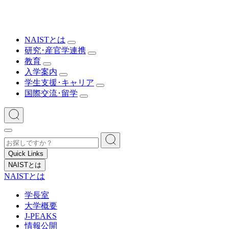
NAISTとは
研究･産官学連携
教育
入学案内
学生支援･キャリア
国際交流･留学
Quick Links
NAISTとは
NAISTとは
学長室
大学概要
J-PEAKS
情報公開