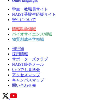
Other languages
学生・教職員サイト
NAIST受験生応援サイト
寄付について
情報科学領域
バイオサイエンス領域
物質創成科学領域
刊行物
採用情報
サポーターズクラブ
NAIST終身メール
いつでも見学会
アクセスマップ
キャンパスマップ
問い合わせ先