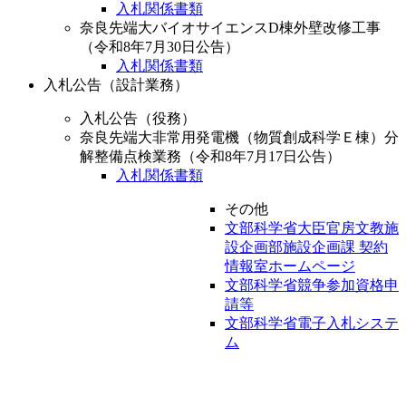
奈良先端大バイオサイエンスD棟外壁改修工事
（令和8年7月30日公告）
入札関係書類
入札公告（設計業務）
入札公告（役務）
奈良先端大非常用発電機（物質創成科学Ｅ棟）分
解整備点検業務（令和8年7月17日公告）
入札関係書類
その他
文部科学省大臣官房文教施
設企画部施設企画課 契約
情報室ホームページ
文部科学省競争参加資格申
請等
文部科学省電子入札システ
ム