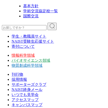
基本方針
学術交流協定校一覧
国際交流
学生・教職員サイト
NAIST受験生応援サイト
寄付について
情報科学領域
バイオサイエンス領域
物質創成科学領域
刊行物
採用情報
サポーターズクラブ
NAIST終身メール
いつでも見学会
アクセスマップ
キャンパスマップ