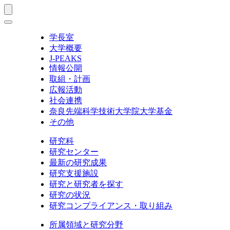
学長室
大学概要
J-PEAKS
情報公開
取組・計画
広報活動
社会連携
奈良先端科学技術大学院大学基金
その他
研究科
研究センター
最新の研究成果
研究支援施設
研究と研究者を探す
研究の状況
研究コンプライアンス・取り組み
所属領域と研究分野