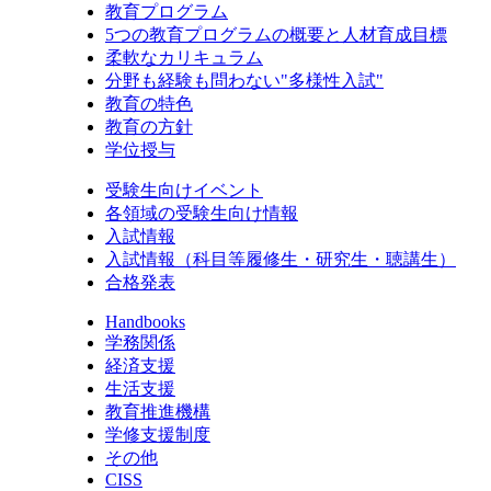
教育プログラム
5つの教育プログラムの概要と人材育成目標
柔軟なカリキュラム
分野も経験も問わない"多様性入試"
教育の特色
教育の方針
学位授与
受験生向けイベント
各領域の受験生向け情報
入試情報
入試情報（科目等履修生・研究生・聴講生）
合格発表
Handbooks
学務関係
経済支援
生活支援
教育推進機構
学修支援制度
その他
CISS