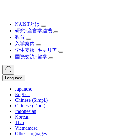
NAISTとは
研究･産官学連携
教育
入学案内
学生支援･キャリア
国際交流･留学
Language
Japanese
English
Chinese (Simpl.)
Chinese (Trad.)
Indonesian
Korean
Thai
Vietnamese
Other languages