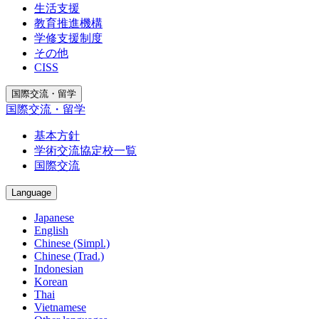
生活支援
教育推進機構
学修支援制度
その他
CISS
国際交流・留学
国際交流・留学
基本方針
学術交流協定校一覧
国際交流
Language
Japanese
English
Chinese (Simpl.)
Chinese (Trad.)
Indonesian
Korean
Thai
Vietnamese