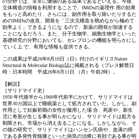
の分野では、非常に価値のある成果であるといえる。今後、
立体構造の情報を利用することで、IMiDsの薬理作 用の効果
をもっと高めたり、さらには、副作用を取り除いたりするた
めのIMiDsの改良、開発を「三次元構造を眺めながら極めて
効率よく」できるようにな るので、新薬の開発が加速する
ことになるだろう。また、分子生物学、細胞生物学といった
基礎研究の分野においても、セレブロンの機能を明らかにし
ていく上 で、有用な情報も提供できる。
この成果は平成26年8月10日（日）付けのイギリスNature
Structural & Molecular Biology誌に掲載される（プレス解禁日
時：日本時間 平成26年8月11日 （月）午前2時）。
【解説】
［サリドマイド史］
1950 年代後半から1960年代前半にかけて、サリドマイドは
世界30カ国以上で睡眠薬として処方されていた。しかし、副
作用として妊娠初期の女性が服用した場 合、死産や、新生
児に奇形が生じる事が明らかになり、サリドマイドは処方を
制限され、市場から消え去ることになる。しかしながら、そ
の後の研究で、サリド マイドはハンセン氏病や、血液の癌
である多発性骨髄腫といった病気の治療に有効である事が明