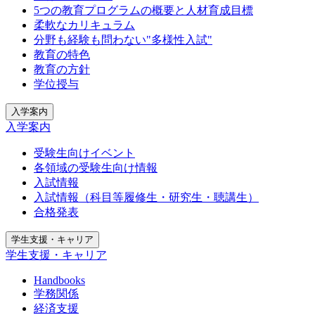
5つの教育プログラムの概要と人材育成目標
柔軟なカリキュラム
分野も経験も問わない"多様性入試"
教育の特色
教育の方針
学位授与
入学案内
入学案内
受験生向けイベント
各領域の受験生向け情報
入試情報
入試情報（科目等履修生・研究生・聴講生）
合格発表
学生支援・キャリア
学生支援・キャリア
Handbooks
学務関係
経済支援