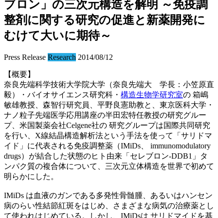
ブロン」の三次元構造を解明 ～免疫調
整剤に関する研究の促進と新薬開発に
むけて大いに期待～
Press Release
Research
2014/08/12
【概要】
奈良先端科学技術大学院大学（奈良先端大 学長：小笠原直
毅）・バイオサイエンス研究科・
構造生物学研究室
の 箱嶋
敏雄教授、森智行研究員、平野良憲助教と、東京医科大学・
ナノ粒子先端医学応用講座の半田宏特任教授の研究グルー
プ、米国製薬会社Celgene社の 研究グループは国際共同研究
を行い、X線結晶構造解析法という手法を使って「サリドマ
イド」に代表される免疫調整薬（IMiDs、 immunomodulatory
drugs）が結合した状態のヒト由来「セレブロン-DDB1」タ
ンパク質の複合体について、三次元立体構造を世界で初めて
明らかにした。
IMiDs は血液のガンである多発性骨髄腫、あるいはハンセン
病のらい性結節紅斑をはじめ、さまざまな病気の治療薬とし
て使われはじめている。しかし、IMiDsは サリドマイドを基