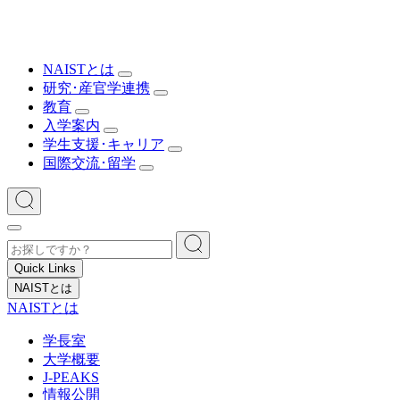
NAISTとは
研究･産官学連携
教育
入学案内
学生支援･キャリア
国際交流･留学
Quick Links
NAISTとは
NAISTとは
学長室
大学概要
J-PEAKS
情報公開