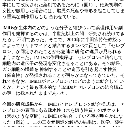
本にして改良された薬剤であるために（図1）、妊娠初期の
女性が服用した場合には、胎児の死産や奇形を起こしてしま
う重篤な副作用ももち 合わせている。
IMiDsが生体内のどのような分子と結びついて薬理作用や副
作用を発揮するのかは、半世紀以上の間、研究され続けてき
た が、不明であった。そこで、2010年に半田宏特任教授ら
によってサリドマイドと結合するタンパク質として「セレブ
ロン」が同定されたことから急速に研究 の進展が見られる
ようになった。IMiDsの作用機序は、セレブロンに結合して
細胞内の遺伝子の発現を変化させることにある。その結果、
ガン細胞の増殖を 抑制することや奇形を引き起こす性質
（催奇性）が発揮されることが明らかになってきていた。そ
れでもなお、IMiDsがセレブロンとにどのように結合して い
るか、という最も基本的な「IMiDsとセレブロンの結合様式
の謎」は残されたままであった。
今回の研究成果から、IMiDsとセレブ ロンの結合様式は、セ
レブロンの表面にある疎水性（水を嫌う性質）のポケット
（穴のような空間）にIMiDsが結合している事が明らかにな
った（図2）。 この三次元構造の解析の結果は、医学、薬学