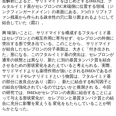
造解析によると、サリドマイドをはじめとするIMiDsは、グ
ルタルイミド基がセレブロンのC末端側に位置する領域 （ジ
ンクフィンガードメイン）の表面にある、3つのトリプトフ
ァン残基から作られる疎水性の穴に取り囲まれるようにして
結合していた（図2）。
興 味深いことに、サリドマイドを構成するフタルイミド基
はセレブロンとの相互作用に寄与せず、セレブロンの外側に
突出する形で突き出ている。このことから、 サリドマイド
が結合したセレブロンの分子表面は、大きく「付き出され
た」形になる。このフタルイミド基の突出は、セレブロンが
通常の状態とは異なり、新た に別の基質タンパク質を結合
させるための形状変化をあたえていると考えられる。実際、
サリドマイドよりも薬理作用が強いとされるIMiDsであるポ
マリド ミドやレナリドミドという物質は、フタルイミド基
の部分に改良点があり（図1）、新たに結合する転写因子と
の結合が強化されているのではないかと推測され る。今回
の研究では、IMiDsがセレブロンの表面に結合することによ
って与える形状変化が、セレブロンと基質タンパク質との結
合に充分に影響を変えうる 変化をもたらしていることが明
らかとなった。