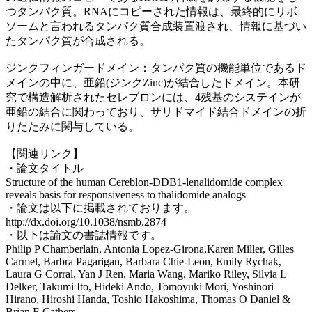
つタンパク質。RNAにコピーされた情報は、最終的にリボ
ソームと言われるタンパク質合成装置渡され、情報に基づい
たタンパク質が合成される。
ジンクフィンガードメイン：タンパク質の機能単位であるド
メインの中に、亜鉛(ジンクZinc)が結合したドメイン。本研
究で構造解析されたセレブロンには、4残基のシステインが
亜鉛の結合に関わっており、サリドマイド結合ドメインの折
りたたみに関与している。
【関連リンク】
・論文タイトル
Structure of the human ​Cereblon-​DDB1-​lenalidomide complex
reveals basis for responsiveness to thalidomide analogs
・論文は以下に掲載されております。
http://dx.doi.org/10.1038/nsmb.2874
・以下は論文の書誌情報です。
Philip P Chamberlain, Antonia Lopez-Girona,Karen Miller, Gilles
Carmel, Barbra Pagarigan, Barbara Chie-Leon, Emily Rychak,
Laura G Corral, Yan J Ren, Maria Wang, Mariko Riley, Silvia L
Delker, Takumi Ito, Hideki Ando, Tomoyuki Mori, Yoshinori
Hirano, Hiroshi Handa, Toshio Hakoshima, Thomas O Daniel &
Brian E Cathers