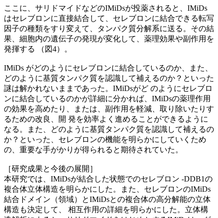
ここに、サリドマイドなどのIMiDsが投薬されると、IMiDs
はセレブロンに直接結合して、セレブロンに結合できる転写
因子の種類をすり変えて、タンパク質分解系に送る。その結
果、細胞内の遺伝子の発現が変化して、薬理効果や副作用を
発揮する （図4）。
IMiDs がどのようにセレブロンに結合しているのか、また、
どのように基質タンパク質を認識して補えるのか？といった
謎は解かれないままであった。IMiDsがど のようにセレブロ
ンに結合しているのかが詳細に分かれば、IMiDsの薬理作用
の効果を高めたり、または、副作用を軽減、取り除いたりす
るための改良、開 発を効率よく進めることができるように
なる。また、どのように基質タンパク質を認識して補えるの
か？といった、セレブロンの機能を明らかにしていくため
の、重要な手がかりが得られると期待されていた。
［研究成果と今後の展開］
本研究では、IMiDsが結合した状態でのセレブロン -DDB1の
複合体立体構造を明らかにした。また、セレブロンのIMiDs
結合ドメイン（領域）とIMiDsとの複合体の高分解能の立体
構造も決定して、 相互作用の詳細を明らかにした。立体構