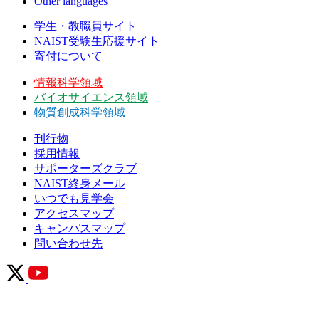
Other languages
学生・教職員サイト
NAIST受験生応援サイト
寄付について
情報科学領域
バイオサイエンス領域
物質創成科学領域
刊行物
採用情報
サポーターズクラブ
NAIST終身メール
いつでも見学会
アクセスマップ
キャンパスマップ
問い合わせ先