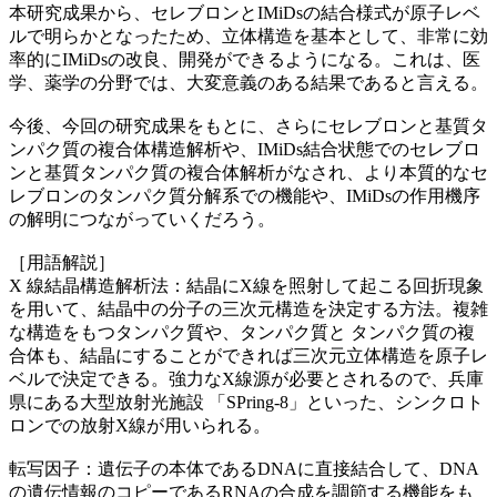
本研究成果から、セレブロンとIMiDsの結合様式が原子レベ
ルで明らかとなったため、立体構造を基本として、非常に効
率的にIMiDsの改良、開発ができるようになる。これは、医
学、薬学の分野では、大変意義のある結果であると言える。
今後、今回の研究成果をもとに、さらにセレブロンと基質タ
ンパク質の複合体構造解析や、IMiDs結合状態でのセレブロ
ンと基質タンパク質の複合体解析がなされ、より本質的なセ
レブロンのタンパク質分解系での機能や、IMiDsの作用機序
の解明につながっていくだろう。
［用語解説］
X 線結晶構造解析法：結晶にX線を照射して起こる回折現象
を用いて、結晶中の分子の三次元構造を決定する方法。複雑
な構造をもつタンパク質や、タンパク質と タンパク質の複
合体も、結晶にすることができれば三次元立体構造を原子レ
ベルで決定できる。強力なX線源が必要とされるので、兵庫
県にある大型放射光施設 「SPring-8」といった、シンクロト
ロンでの放射X線が用いられる。
転写因子：遺伝子の本体であるDNAに直接結合して、DNA
の遺伝情報のコピーであるRNAの合成を調節する機能をも