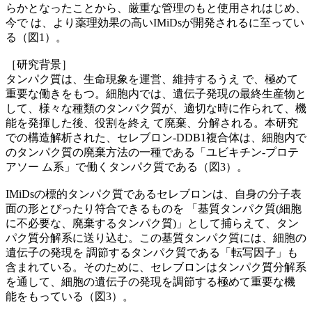
らかとなったことから、厳重な管理のもと使用されはじめ、
今で は、より薬理効果の高いIMiDsが開発されるに至ってい
る（図1）。
［研究背景］
タンパク質は、生命現象を運営、維持するうえ で、極めて
重要な働きをもつ。細胞内では、遺伝子発現の最終生産物と
して、様々な種類のタンパク質が、適切な時に作られて、機
能を発揮した後、役割を終え て廃棄、分解される。本研究
での構造解析された、セレブロン-DDB1複合体は、細胞内で
のタンパク質の廃棄方法の一種である「ユビキチン-プロテ
アソー ム系」で働くタンパク質である（図3）。
IMiDsの標的タンパク質であるセレブロンは、自身の分子表
面の形とぴったり符合できるものを 「基質タンパク質(細胞
に不必要な、廃棄するタンパク質)」として捕らえて、タン
パク質分解系に送り込む。この基質タンパク質には、細胞の
遺伝子の発現を 調節するタンパク質である「転写因子」も
含まれている。そのために、セレブロンはタンパク質分解系
を通して、細胞の遺伝子の発現を調節する極めて重要な機
能をもっている（図3）。