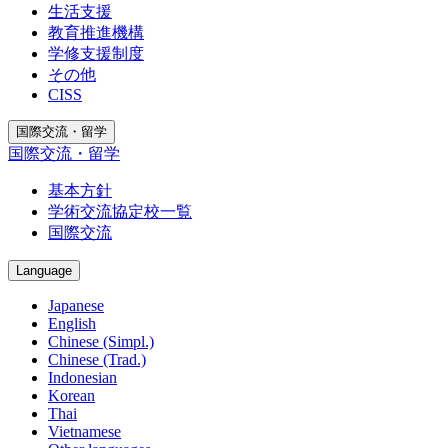
生活支援
教育推進機構
学修支援制度
その他
CISS
国際交流・留学
国際交流・留学
基本方針
学術交流協定校一覧
国際交流
Language
Japanese
English
Chinese (Simpl.)
Chinese (Trad.)
Indonesian
Korean
Thai
Vietnamese