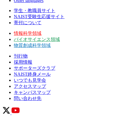
Other languages
学生・教職員サイト
NAIST受験生応援サイト
寄付について
情報科学領域
バイオサイエンス領域
物質創成科学領域
刊行物
採用情報
サポーターズクラブ
NAIST終身メール
いつでも見学会
アクセスマップ
キャンパスマップ
問い合わせ先