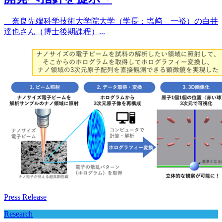
奈良先端科学技術大学院大学（学長：塩﨑 一裕）の白井
達也さん（博士後期課程）...
Press Release
Research