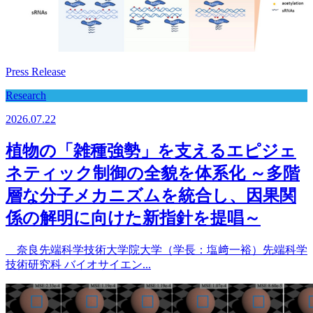
Press Release
Research
2026.07.22
植物の「雑種強勢」を支えるエピジェ
ネティック制御の全貌を体系化 ～多階
層な分子メカニズムを統合し、因果関
係の解明に向けた新指針を提唱～
奈良先端科学技術大学院大学（学長：塩﨑一裕）先端科学
技術研究科 バイオサイエン...