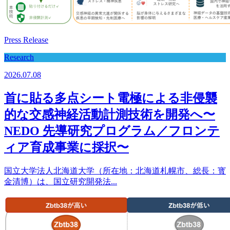
Press Release
Research
2026.07.08
⾸に貼る多点シート電極による⾮侵襲
的な交感神経活動計測技術を開発へ〜
NEDO 先導研究プログラム／フロンテ
ィア育成事業に採択〜
国立大学法人北海道大学（所在地：北海道札幌市、総長：寳
金清博）は、国立研究開発法...