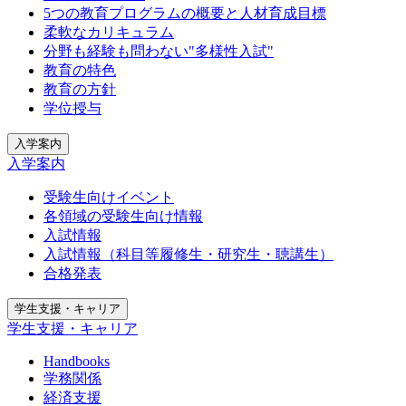
5つの教育プログラムの概要と人材育成目標
柔軟なカリキュラム
分野も経験も問わない"多様性入試"
教育の特色
教育の方針
学位授与
入学案内
入学案内
受験生向けイベント
各領域の受験生向け情報
入試情報
入試情報（科目等履修生・研究生・聴講生）
合格発表
学生支援・キャリア
学生支援・キャリア
Handbooks
学務関係
経済支援