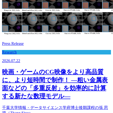
Press Release
Research
2026.07.22
映画・ゲームのCG映像をより高品質
に、より短時間で制作！ ―粗い金属表
面などの「多重反射」を効率的に計算
する新たな数理モデル―
千葉大学情報・データサイエンス学府博士後期課程の張 思
源（Zhang Siyua...