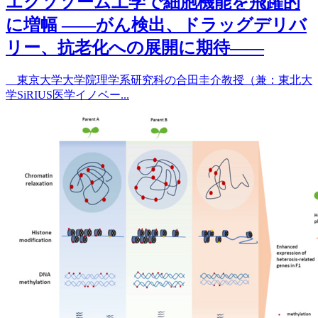
エクソソーム工学で細胞機能を飛躍的
に増幅 ――がん検出、ドラッグデリバ
リー、抗老化への展開に期待――
東京大学大学院理学系研究科の合田圭介教授（兼：東北大
学SiRIUS医学イノベー...