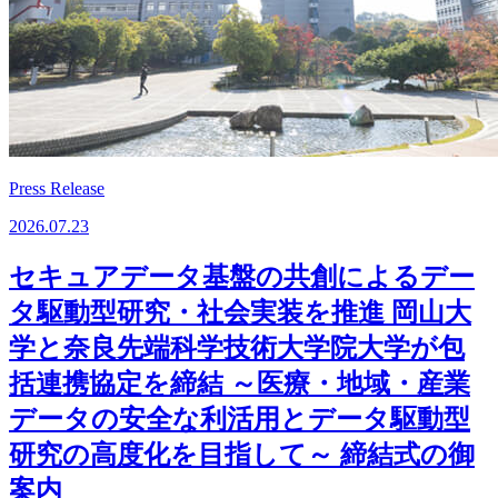
Press Release
2026.07.23
セキュアデータ基盤の共創によるデー
タ駆動型研究・社会実装を推進 岡山大
学と奈良先端科学技術大学院大学が包
括連携協定を締結 ～医療・地域・産業
データの安全な利活用とデータ駆動型
研究の高度化を目指して～ 締結式の御
案内