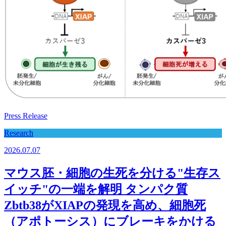
Press Release
Research
2026.07.07
マウス胚・細胞の生死を分ける"生存ス
イッチ"の一端を解明 タンパク質
Zbtb38がXIAPの発現を高め、細胞死
（アポトーシス）にブレーキをかける