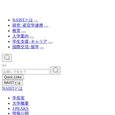
NAISTとは
研究･産官学連携
教育
入学案内
学生支援･キャリア
国際交流･留学
Quick Links
NAISTとは
NAISTとは
学長室
大学概要
J-PEAKS
情報公開