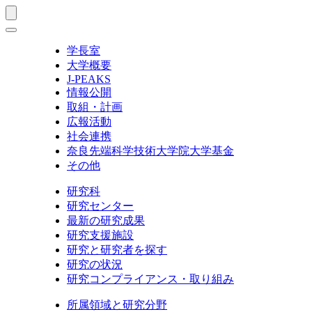
学長室
大学概要
J-PEAKS
情報公開
取組・計画
広報活動
社会連携
奈良先端科学技術大学院大学基金
その他
研究科
研究センター
最新の研究成果
研究支援施設
研究と研究者を探す
研究の状況
研究コンプライアンス・取り組み
所属領域と研究分野