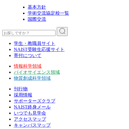
基本方針
学術交流協定校一覧
国際交流
学生・教職員サイト
NAIST受験生応援サイト
寄付について
情報科学領域
バイオサイエンス領域
物質創成科学領域
刊行物
採用情報
サポーターズクラブ
NAIST終身メール
いつでも見学会
アクセスマップ
キャンパスマップ