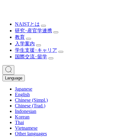
NAISTとは
研究･産官学連携
教育
入学案内
学生支援･キャリア
国際交流･留学
Language
Japanese
English
Chinese (Simpl.)
Chinese (Trad.)
Indonesian
Korean
Thai
Vietnamese
Other languages