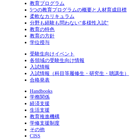
教育プログラム
5つの教育プログラムの概要と人材育成目標
柔軟なカリキュラム
分野も経験も問わない"多様性入試"
教育の特色
教育の方針
学位授与
受験生向けイベント
各領域の受験生向け情報
入試情報
入試情報（科目等履修生・研究生・聴講生）
合格発表
Handbooks
学務関係
経済支援
生活支援
教育推進機構
学修支援制度
その他
CISS