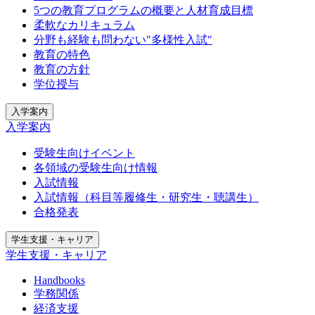
5つの教育プログラムの概要と人材育成目標
柔軟なカリキュラム
分野も経験も問わない"多様性入試"
教育の特色
教育の方針
学位授与
入学案内
入学案内
受験生向けイベント
各領域の受験生向け情報
入試情報
入試情報（科目等履修生・研究生・聴講生）
合格発表
学生支援・キャリア
学生支援・キャリア
Handbooks
学務関係
経済支援