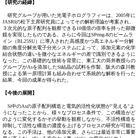
【
研究の経緯
】
研究グループが用いた光電子ホログラフィーは、2005年に
JASRIの松下主席研究員によってその解析理論が考案され、
３次元的な原子配列を観察できる10億倍の倍率を持った顕微
鏡を実現したものである。さらに今回はSPring-8のビームラ
イン（BL25SU）に導入された高感度かつ高エネルギー分解
能の角度分解光電子分光システムによって、添加元素の化学
結合状態の違いを微小なエネルギーの差で識別できるように
なった。この基礎的な技術を背景に、東工大の筒井教授らの
グループがAsを添加したSi結晶の試料を作製、阪大の森川教
授による第一原理計算も組み合わせて系統的な解析を行った
結果、今回の成果が得られた。
【今後の展開】
Si中のAsの原子配列構造と電気的活性化状態が"見える"よ
うになったことから、様々なプロセス条件で、この構造がど
のように変化するかその挙動を観察しながら、不活性構造を
抑制して活性な構造の濃度を上げるプロセスの研究が可能に
なる。この手法は、他の添加元素、さらには最近非常に重要