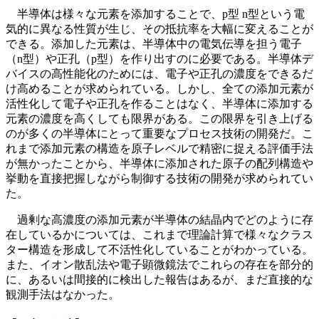
半導体は様々な元素を添加することで、p型 n型という電
気的に異なる性質が生じ、その抵抗率を大幅に変えることが
できる。添加した元素は、半導体中の電気伝導を担う電子
（n型）や正孔（p型）を作り出すのに必要である。半導体デ
バイスの高性能化のためには、電子や正孔の濃度をできるだ
け高めることが求められている。しかし、全ての添加元素が
活性化して電子や正孔を作ることはなく、半導体に添加する
元素の濃度を高くしても限界がある。この限界を引き上げる
のが多くの半導体にとって重要なプロセス技術の開発だ。こ
れまで添加元素の構造を原子レベルで精密に捉える評価手法
が無かったことから、半導体に添加された原子の配列構造や
挙動を直接把握しながら制御する技術の開発が求められてい
た。
過剰な高濃度の添加元素が半導体の結晶内でどのように存
在しているかについては、これまで理論計算で様々なクラス
ター構造を形成して不活性化していることがわかっている。
また、イオン散乱法や電子顕微鏡法でこれらの存在を部分的
に、あるいは間接的に検出した報告はあるが、まだ直接的な
観測手法はなかった。