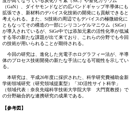
度が高くなっている炭化ケイ素（SiC）や窒化ガリウム
（GaN）、ダイヤモンドなどの広バンドギャップ半導体にも
拡張でき、新材料のデバイス化技術の開発にも貢献できると
考えられる。また、Si技術の周辺でもデバイスの極微細化に
ともなってその構造の一部にシリコンゲルマニウム（SiGe）
が導入されているが、SiGe中では添加元素の活性化率が低減
する等の新たな課題が出て来ており、これらの分野でも今回
の技術が用いられることが期待される。
今回の研究は、進化した光電子ホログラフィー法が、半導
体のプロセス技術開発の新たな手法になる可能性を示してい
る。
本研究は、平成26年度に採択された、科学研究費補助金新
学術領域研究（研究領域提案型）「3D活性サイト科学」
（領域代表：奈良先端科学技術大学院大学 大門寛教授）で
の分野融合的な連携研究の成果である。
【参考図】