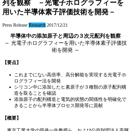
列を観察 －光電子ホログラフィーを
用いた半導体素子評価技術を開発－
Press Release
Research
2017/12/21
半導体中の添加原子と周辺の３次元配列を観察
～ 光電子ホログラフィーを用いた半導体素子評価技
術を開発 ～
【要点】
これまでにない高倍率、高分解能を実現する光電子ホ
ログラフィー法を開発
シリコン中に添加したヒ素原子が３種類の原子配列構
造を取ることを確認
添加原子の配列構造と電気的状態の関係性を明確化で
きることから半導体プロセス開発等に貢献
【概要】
東京工業大学の筒井一生教授ら、および公益財団法人高輝