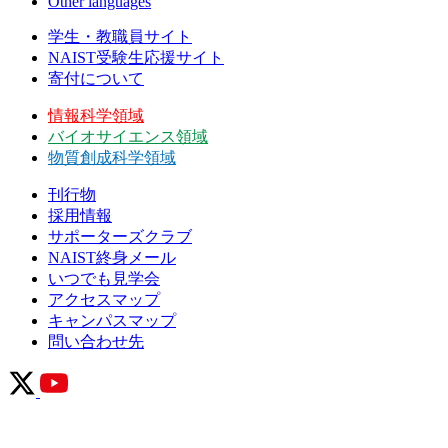
Other languages
学生・教職員サイト
NAIST受験生応援サイト
寄付について
情報科学領域
バイオサイエンス領域
物質創成科学領域
刊行物
採用情報
サポーターズクラブ
NAIST終身メール
いつでも見学会
アクセスマップ
キャンパスマップ
問い合わせ先