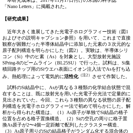
本研究成果は、2017年11月17日付けの米国の科学誌
「Nano Letters」に掲載された。
【研究成果】
近年大きく進展してきた光電子ホログラフィー技術（図1
およびその説明キャプション参照）を用いて、これまで直接
観察が困難だった半導体結晶中に添加した元素の３次元的な
原子配列構造を明らかにした（図2）。実験は、半導体シリ
コン（Si）中のヒ素（As）を対象とし、大型放射光施設
SPring-8のビームライン（BL25SU）で行った。試料は、Si集
積回路チップ用のSiウエハ表面にイオン注入法でAsを打ち込
（注
2
）
み、熱処理によって電気的に
活性化
させて作製した。
試料のSi結晶中に、Asが異なる３種類の化学結合状態で混
在することは、既に放射光を用いた光電子分光法で定量的に
見出されていた。今回、これら３種類の異なる状態の原子配
列構造を光電子ホログラフィー法で初めて明らかにした。解
析から得られた構造は、（1）As原子が単独でSi結晶の格子
位置を占める格子置換構造、（2）Siの空孔の周りに格子置
換As原子が2〜4個一定距離で配列したクラスター構造、
（3）As原子周りのSiの結晶格子がランダム化する混合体の