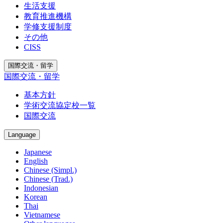
生活支援
教育推進機構
学修支援制度
その他
CISS
国際交流・留学
国際交流・留学
基本方針
学術交流協定校一覧
国際交流
Language
Japanese
English
Chinese (Simpl.)
Chinese (Trad.)
Indonesian
Korean
Thai
Vietnamese