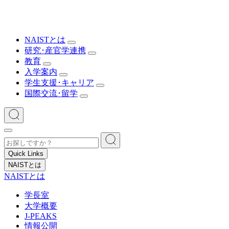
NAISTとは
研究･産官学連携
教育
入学案内
学生支援･キャリア
国際交流･留学
Quick Links
NAISTとは
NAISTとは
学長室
大学概要
J-PEAKS
情報公開