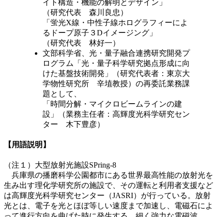
イト構造・機能の解明とデザイン」
（研究代表 森川良忠）
「蛍光X線・中性子線ホログラフィーによ
るドープ原子３Dイメージング」
（研究代表 林好一）
文部科学省、光・量子融合連携研究開発プ
ログラム「光・量子科学研究拠点形成に向
けた基盤技術開発」（研究代表者：東京大
学物性研究所 辛埴教授）の再委託業務課
題として、
「時間分解・マイクロビームラインの建
設」（業務主任者：高輝度光科学研究セン
ター 木下豊彦）
【用語説明】
（注１）大型放射光施設SPring-8
兵庫県の播磨科学公園都市にある世界最高性能の放射光を
生み出す理化学研究所の施設で、その運転と利用者支援など
は高輝度光科学研究センター（JASRI）が行っている。放射
光とは、電子を光とほぼ等しい速度まで加速し、電磁石によ
って進行方向を曲げた時に発生する、細く強力な電磁波。