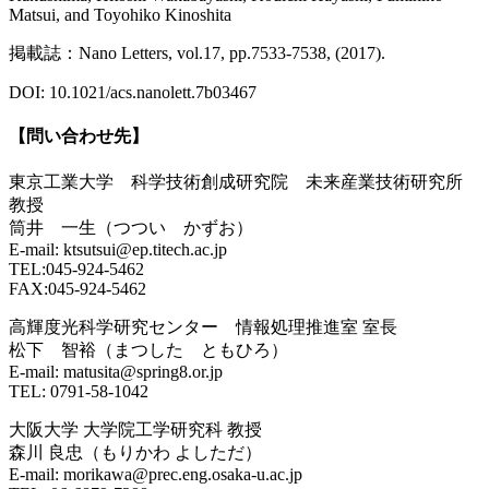
Matsui, and Toyohiko Kinoshita
掲載誌：Nano Letters, vol.17, pp.7533-7538, (2017).
DOI: 10.1021/acs.nanolett.7b03467
【問い合わせ先】
東京工業大学 科学技術創成研究院 未来産業技術研究所
教授
筒井 一生（つつい かずお）
E-mail: ktsutsui@ep.titech.ac.jp
TEL:045-924-5462
FAX:045-924-5462
高輝度光科学研究センター 情報処理推進室 室長
松下 智裕（まつした ともひろ）
E-mail: matusita@spring8.or.jp
TEL: 0791-58-1042
大阪大学 大学院工学研究科 教授
森川 良忠（もりかわ よしただ）
E-mail: morikawa@prec.eng.osaka-u.ac.jp