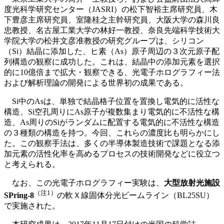
度光科学研究センター（JASRI）の松下智裕主席研究員、木
下豊彦主席研究員、室隆桂之主幹研究員、大阪大学の森川良
忠教授、名古屋工業大学の林好一教授、奈良先端科学技術大
学院大学の松井文彦准教授の研究グループは、シリコン
（Si）結晶に添加した、ヒ素（As）原子周辺の３次元原子配
列構造の観察に成功した。これは、結晶中の添加元素を選択
的に10億倍まで拡大・観察できる、光電子ホログラフィー法
および解析理論の開発による世界初の成果である。
Si中のAsは、単独で結晶格子位置を置換し電気的に活性な
構造、Si空孔周りにAs原子が複数集まり電気的に不活性な構
造、As周りのSiがランダムに配置する電気的に不活性な構造
の３種類の構造を持つ。今回、これらの濃度比も明らかにし
た。この観察手法は、多くの半導体製造技術で課題となる添
加元素の活性化率を高めるプロセスの技術開発などに役立つ
と考えられる。
なお、この光電子ホログラフィー実験は、
大型放射光施設
（注1
）
SPring-8
の軟Ｘ線固体分光ビームライン（BL25SU）
で実施された。