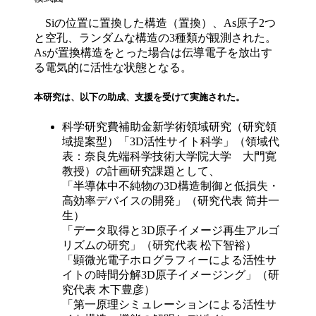
Siの位置に置換した構造（置換）、As原子2つ
と空孔、ランダムな構造の3種類が観測された。
Asが置換構造をとった場合は伝導電子を放出す
る電気的に活性な状態となる。
本研究は、以下の助成、支援を受けて実施された。
科学研究費補助金新学術領域研究（研究領
域提案型）「3D活性サイト科学」（領域代
表：奈良先端科学技術大学院大学 大門寛
教授）の計画研究課題として、
「半導体中不純物の3D構造制御と低損失・
高効率デバイスの開発」（研究代表 筒井一
生）
「データ取得と3D原子イメージ再生アルゴ
リズムの研究」（研究代表 松下智裕）
「顕微光電子ホログラフィーによる活性サ
イトの時間分解3D原子イメージング」（研
究代表 木下豊彦）
「第一原理シミュレーションによる活性サ