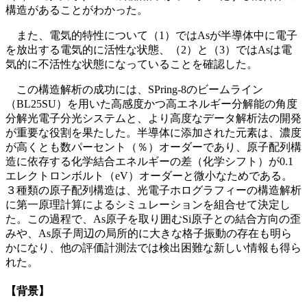
構造があることがわかった。
また、電気的特性について（1）ではAsが半導体中に電子
を放出する電気的に活性な状態、（2）と（3）ではAsは電
気的に不活性な状態になっていることを確認した。
この構造解析の成功には、SPring-8のビームライン
（BL25SU）を用いた高感度かつ高エネルギー分解能の角度
分解光電子分光システムと、より高度なデータ解析法の開発
が重要な役割を果たした。半導体に添加された元素は、濃度
が高くとも数パーセント（％）オーダーであり、原子配列構
造に依存する化学結合エネルギーの差（化学シフト）が0.1
エレクトロンボルト（eV）オーダーと微小なためである。
３種類の原子配列構造は、光電子ホログラフィーの構造解析
に第一原理計算によるシミュレーションを組合せて決定し
た。この過程で、As原子を取り囲むSi原子との結合方向の歪
みや、As原子周辺の局所的に大きな格子振動の存在も明ら
かになり、他の評価計測法では検出困難な新しい情報も得ら
れた。
【背景】