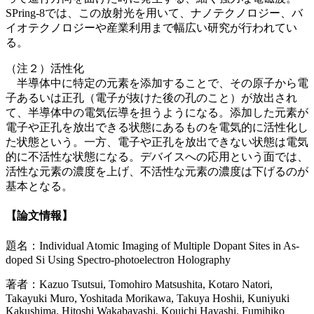
SPring-8では、この放射光を用いて、ナノテクノロジー、バ
イオテクノロジーや産業利用まで幅広い研究が行われてい
る。
（注２）活性化
半導体中に特定の元素を添加することで、その原子から電
子あるいは正孔（電子が抜けた後の孔のこと）が放出され
て、半導体中の電気伝導を担うようになる。添加した元素が
電子や正孔を放出できる状態にあるものを電気的に活性化し
た状態という。一方、電子や正孔を放出できない状態は電気
的に不活性な状態になる。デバイスへの応用という面では、
活性な元素の濃度を上げ、不活性な元素の濃度は下げるのが
基本となる。
【論文情報】
題名：Individual Atomic Imaging of Multiple Dopant Sites in As-
doped Si Using Spectro-photoelectron Holography
著者：Kazuo Tsutsui, Tomohiro Matsushita, Kotaro Natori,
Takayuki Muro, Yoshitada Morikawa, Takuya Hoshii, Kuniyuki
Kakushima, Hitoshi Wakabayashi, Kouichi Hayashi, Fumihiko