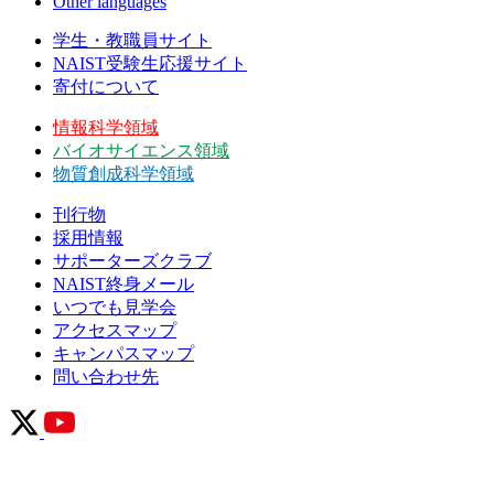
Other languages
学生・教職員サイト
NAIST受験生応援サイト
寄付について
情報科学領域
バイオサイエンス領域
物質創成科学領域
刊行物
採用情報
サポーターズクラブ
NAIST終身メール
いつでも見学会
アクセスマップ
キャンパスマップ
問い合わせ先