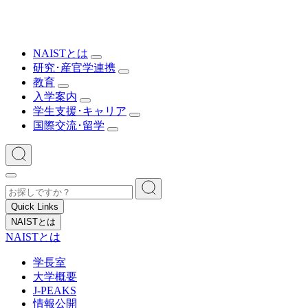
NAISTとは
研究･産官学連携
教育
入学案内
学生支援･キャリア
国際交流･留学
Quick Links
NAISTとは
NAISTとは
学長室
大学概要
J-PEAKS
情報公開