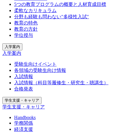
5つの教育プログラムの概要と人材育成目標
柔軟なカリキュラム
分野も経験も問わない"多様性入試"
教育の特色
教育の方針
学位授与
入学案内
入学案内
受験生向けイベント
各領域の受験生向け情報
入試情報
入試情報（科目等履修生・研究生・聴講生）
合格発表
学生支援・キャリア
学生支援・キャリア
Handbooks
学務関係
経済支援