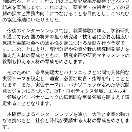
間関わることで、これまで以上に研究成果が期待できる取り
組みを実施します。これにより、研究者・技術者としての見
解の拡大と実務力向上につなげることを目的とし、このたび
の協定締結にいたりました。
今後のインターンシップでは、就業体験に加え、学術研究
を通じてわが国の将来を担う研究者・技術者に必要な幅広い
見識と実業社会への適応性を身につける活動を行う予定で
す。このことにより、専門分野や学際分野の研究開発能力を
備えた人材の育成とともに、研究企画や研究マネジメントの
役割も担える人材の育成をめざします。
そのために、奈良先端大とパナソニックとの間で具体的な
実習テーマを設定し、適宜、必要な助言・指導を行うことと
します。また、実習テーマは、パナソニックが定めた研究開
発ビジョンに基づいて、IoT・ロボティクス領域、エネルギ
ー領域など、パナソニックの広範囲な事業領域を踏まえて設
定することとなります。
本協定によるインターンシップを通じ、大学と企業の強力
な連携のもと、社会と時代が要請する人材の育成をめざしま
す。