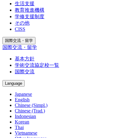
生活支援
教育推進機構
学修支援制度
その他
CISS
国際交流・留学
国際交流・留学
基本方針
学術交流協定校一覧
国際交流
Language
Japanese
English
Chinese (Simpl.)
Chinese (Trad.)
Indonesian
Korean
Thai
Vietnamese