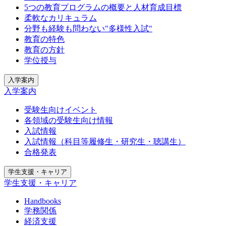
5つの教育プログラムの概要と人材育成目標
柔軟なカリキュラム
分野も経験も問わない"多様性入試"
教育の特色
教育の方針
学位授与
入学案内
入学案内
受験生向けイベント
各領域の受験生向け情報
入試情報
入試情報（科目等履修生・研究生・聴講生）
合格発表
学生支援・キャリア
学生支援・キャリア
Handbooks
学務関係
経済支援