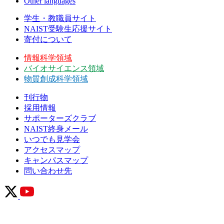
Other languages
学生・教職員サイト
NAIST受験生応援サイト
寄付について
情報科学領域
バイオサイエンス領域
物質創成科学領域
刊行物
採用情報
サポーターズクラブ
NAIST終身メール
いつでも見学会
アクセスマップ
キャンパスマップ
問い合わせ先