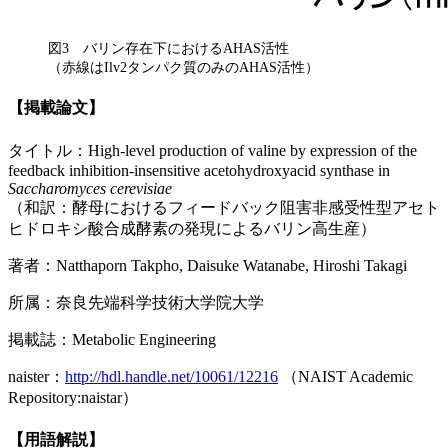
図3 バリン存在下におけるAHAS活性
（赤線はIlv2タンパク質のみのAHAS活性）
【掲載論文】
タイトル：High-level production of valine by expression of the
feedback inhibition-insensitive acetohydroxyacid synthase in
Saccharomyces cerevisiae
（和訳：酵母におけるフィードバック阻害非感受性型アセト
ヒドロキシ酸合成酵素の発現によるバリン高生産）
著者：Natthaporn Takpho, Daisuke Watanabe, Hiroshi Takagi
所属：奈良先端科学技術大学院大学
掲載誌：Metabolic Engineering
naister：
http://hdl.handle.net/10061/12216
（NAIST Academic
Repository:naistar）
【用語解説】