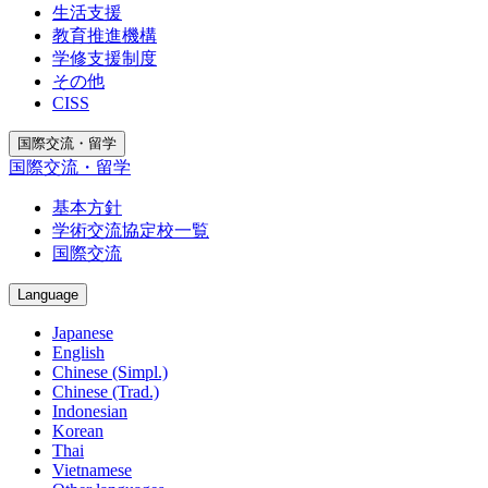
生活支援
教育推進機構
学修支援制度
その他
CISS
国際交流・留学
国際交流・留学
基本方針
学術交流協定校一覧
国際交流
Language
Japanese
English
Chinese (Simpl.)
Chinese (Trad.)
Indonesian
Korean
Thai
Vietnamese