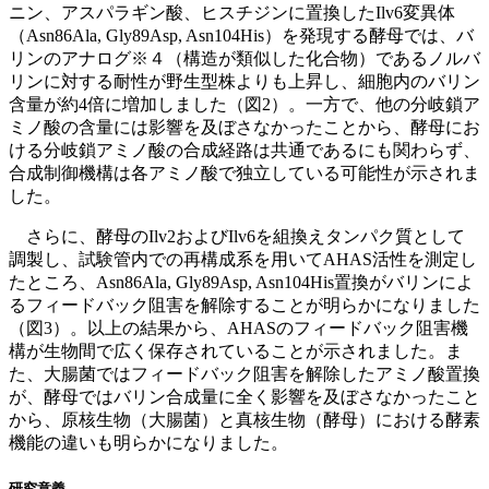
ニン、アスパラギン酸、ヒスチジンに置換したIlv6変異体
（Asn86Ala, Gly89Asp, Asn104His）を発現する酵母では、バ
リンのアナログ※４（構造が類似した化合物）であるノルバ
リンに対する耐性が野生型株よりも上昇し、細胞内のバリン
含量が約4倍に増加しました（図2）。一方で、他の分岐鎖ア
ミノ酸の含量には影響を及ぼさなかったことから、酵母にお
ける分岐鎖アミノ酸の合成経路は共通であるにも関わらず、
合成制御機構は各アミノ酸で独立している可能性が示されま
した。
さらに、酵母のIlv2およびIlv6を組換えタンパク質として
調製し、試験管内での再構成系を用いてAHAS活性を測定し
たところ、Asn86Ala, Gly89Asp, Asn104His置換がバリンによ
るフィードバック阻害を解除することが明らかになりました
（図3）。以上の結果から、AHASのフィードバック阻害機
構が生物間で広く保存されていることが示されました。ま
た、大腸菌ではフィードバック阻害を解除したアミノ酸置換
が、酵母ではバリン合成量に全く影響を及ぼさなかったこと
から、原核生物（大腸菌）と真核生物（酵母）における酵素
機能の違いも明らかになりました。
研究意義