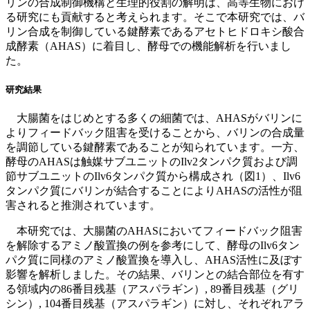
リンの合成制御機構と生理的役割の解明は、高等生物におけ
る研究にも貢献すると考えられます。そこで本研究では、バ
リン合成を制御している鍵酵素であるアセトヒドロキシ酸合
成酵素（AHAS）に着目し、酵母での機能解析を行いまし
た。
研究結果
大腸菌をはじめとする多くの細菌では、AHASがバリンに
よりフィードバック阻害を受けることから、バリンの合成量
を調節している鍵酵素であることが知られています。一方、
酵母のAHASは触媒サブユニットのIlv2タンパク質および調
節サブユニットのIlv6タンパク質から構成され（図1）、Ilv6
タンパク質にバリンが結合することによりAHASの活性が阻
害されると推測されています。
本研究では、大腸菌のAHASにおいてフィードバック阻害
を解除するアミノ酸置換の例を参考にして、酵母のIlv6タン
パク質に同様のアミノ酸置換を導入し、AHAS活性に及ぼす
影響を解析しました。その結果、バリンとの結合部位を有す
る領域内の86番目残基（アスパラギン）, 89番目残基（グリ
シン）, 104番目残基（アスパラギン）に対し、それぞれアラ