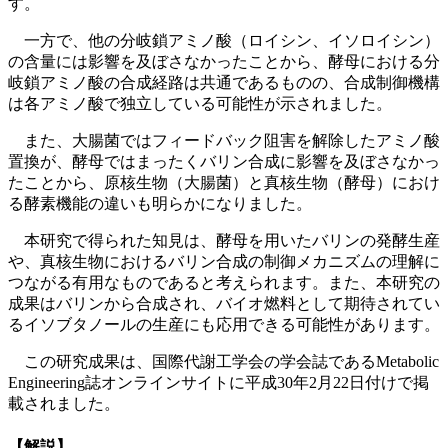
す。
一方で、他の分岐鎖アミノ酸（ロイシン、イソロイシン）
の含量には影響を及ぼさなかったことから、酵母における分
岐鎖アミノ酸の合成経路は共通であるものの、合成制御機構
は各アミノ酸で独立している可能性が示されました。
また、大腸菌ではフィードバック阻害を解除したアミノ酸
置換が、酵母ではまったくバリン合成に影響を及ぼさなかっ
たことから、原核生物（大腸菌）と真核生物（酵母）におけ
る酵素機能の違いも明らかになりました。
本研究で得られた知見は、酵母を用いたバリンの発酵生産
や、真核生物におけるバリン合成の制御メカニズムの理解に
つながる有用なものであると考えられます。また、本研究の
成果はバリンから合成され、バイオ燃料として期待されてい
るイソブタノールの生産にも応用できる可能性があります。
この研究成果は、国際代謝工学会の学会誌であるMetabolic
Engineering誌オンラインサイトに平成30年2月22日付けで掲
載されました。
【解説】