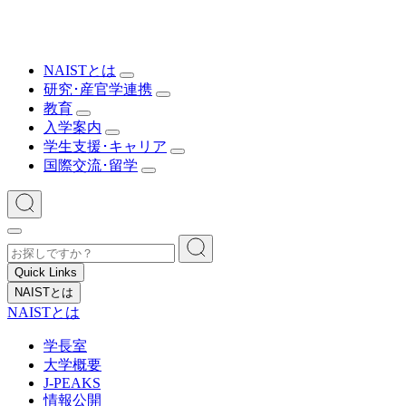
NAISTとは
研究･産官学連携
教育
入学案内
学生支援･キャリア
国際交流･留学
Quick Links
NAISTとは
NAISTとは
学長室
大学概要
J-PEAKS
情報公開