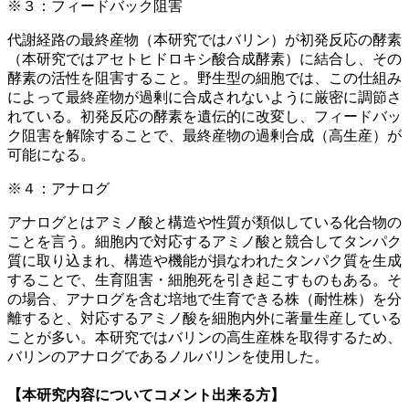
※３：フィードバック阻害
代謝経路の最終産物（本研究ではバリン）が初発反応の酵素
（本研究ではアセトヒドロキシ酸合成酵素）に結合し、その
酵素の活性を阻害すること。野生型の細胞では、この仕組み
によって最終産物が過剰に合成されないように厳密に調節さ
れている。初発反応の酵素を遺伝的に改変し、フィードバッ
ク阻害を解除することで、最終産物の過剰合成（高生産）が
可能になる。
※４：アナログ
アナログとはアミノ酸と構造や性質が類似している化合物の
ことを言う。細胞内で対応するアミノ酸と競合してタンパク
質に取り込まれ、構造や機能が損なわれたタンパク質を生成
することで、生育阻害・細胞死を引き起こすものもある。そ
の場合、アナログを含む培地で生育できる株（耐性株）を分
離すると、対応するアミノ酸を細胞内外に著量生産している
ことが多い。本研究ではバリンの高生産株を取得するため、
バリンのアナログであるノルバリンを使用した。
【本研究内容についてコメント出来る方】