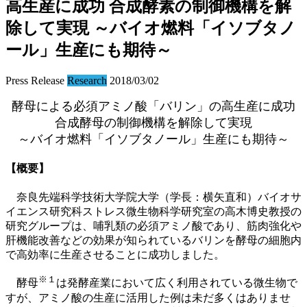
高生産に成功 合成酵素の制御機構を解
除して実現 ～バイオ燃料「イソブタノ
ール」生産にも期待～
Press Release
Research
2018/03/02
酵母による必須アミノ酸「バリン」の高生産に成功
合成酵母の制御機構を解除して実現
～バイオ燃料「イソブタノール」生産にも期待～
【概要】
奈良先端科学技術大学院大学（学長：横矢直和）バイオサ
イエンス研究科ストレス微生物科学研究室の高木博史教授の
研究グループは、哺乳類の必須アミノ酸であり、筋肉強化や
肝機能改善などの効果が知られているバリンを酵母の細胞内
で高効率に生産させることに成功しました。
※１
酵母
は発酵産業において広く利用されている微生物で
すが、アミノ酸の生産に活用した例は未だ多くはありませ