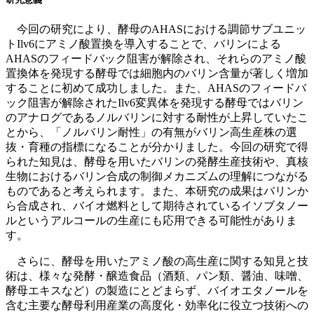
今回の研究により、酵母のAHASにおける調節サブユニッ
トIlv6にアミノ酸置換を導入することで、バリンによる
AHASのフィードバック阻害が解除され、それらのアミノ酸
置換体を発現する酵母では細胞内のバリン含量が著しく増加
することに初めて成功しました。また、AHASのフィードバ
ック阻害が解除されたIlv6変異体を発現する酵母ではバリン
のアナログであるノルバリンに対する耐性が上昇していたこ
とから、「ノルバリン耐性」の有無がバリン高生産株の選
抜・育種の指標になることが分かりました。今回の研究で得
られた知見は、酵母を用いたバリンの発酵生産技術や、真核
生物におけるバリン合成の制御メカニズムの理解につながる
ものであると考えられます。また、本研究の成果はバリンか
ら合成され、バイオ燃料として期待されているイソブタノー
ルというアルコールの生産にも応用できる可能性がありま
す。
さらに、酵母を用いたアミノ酸の高生産に関する知見と技
術は、様々な発酵・醸造食品（酒類、パン類、醤油、味噌、
酵母エキスなど）の製造にとどまらず、バイオエタノールを
含む主要な酵母利用産業の高度化・効率化に役立つ技術への