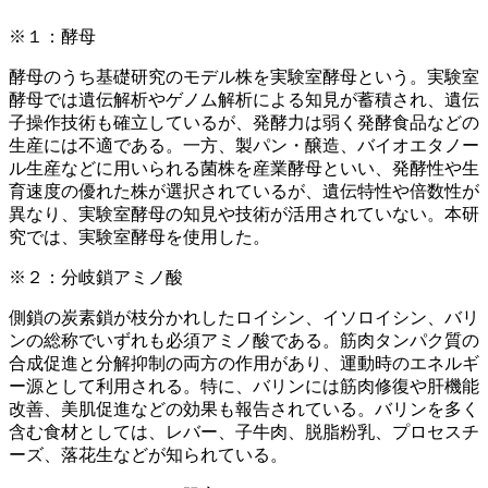
※１：酵母
酵母のうち基礎研究のモデル株を実験室酵母という。実験室
酵母では遺伝解析やゲノム解析による知見が蓄積され、遺伝
子操作技術も確立しているが、発酵力は弱く発酵食品などの
生産には不適である。一方、製パン・醸造、バイオエタノー
ル生産などに用いられる菌株を産業酵母といい、発酵性や生
育速度の優れた株が選択されているが、遺伝特性や倍数性が
異なり、実験室酵母の知見や技術が活用されていない。本研
究では、実験室酵母を使用した。
※２：分岐鎖アミノ酸
側鎖の炭素鎖が枝分かれしたロイシン、イソロイシン、バリ
ンの総称でいずれも必須アミノ酸である。筋肉タンパク質の
合成促進と分解抑制の両方の作用があり、運動時のエネルギ
ー源として利用される。特に、バリンには筋肉修復や肝機能
改善、美肌促進などの効果も報告されている。バリンを多く
含む食材としては、レバー、子牛肉、脱脂粉乳、プロセスチ
ーズ、落花生などが知られている。