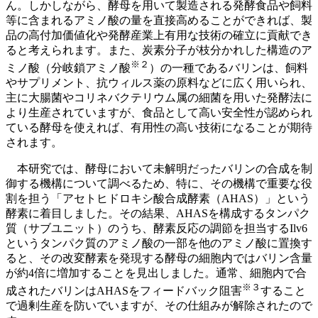
ん。しかしながら、酵母を用いて製造される発酵食品や飼料
等に含まれるアミノ酸の量を直接高めることができれば、製
品の高付加価値化や発酵産業上有用な技術の確立に貢献でき
ると考えられます。また、炭素分子が枝分かれした構造のア
※２
ミノ酸（分岐鎖アミノ酸
）の一種であるバリンは、飼料
やサプリメント、抗ウィルス薬の原料などに広く用いられ、
主に大腸菌やコリネバクテリウム属の細菌を用いた発酵法に
より生産されていますが、食品として高い安全性が認められ
ている酵母を使えれば、有用性の高い技術になることが期待
されます。
本研究では、酵母において未解明だったバリンの合成を制
御する機構について調べるため、特に、その機構で重要な役
割を担う「アセトヒドロキシ酸合成酵素（AHAS）」という
酵素に着目しました。その結果、AHASを構成するタンパク
質（サブユニット）のうち、酵素反応の調節を担当するIlv6
というタンパク質のアミノ酸の一部を他のアミノ酸に置換す
ると、その改変酵素を発現する酵母の細胞内ではバリン含量
が約4倍に増加することを見出しました。通常、細胞内で合
※３
成されたバリンはAHASをフィードバック阻害
すること
で過剰生産を防いでいますが、その仕組みが解除されたので