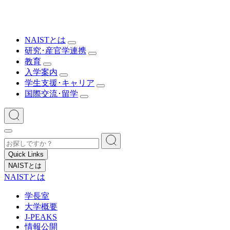
NAISTとは
研究･産官学連携
教育
入学案内
学生支援･キャリア
国際交流･留学
Quick Links
NAISTとは
NAISTとは
学長室
大学概要
J-PEAKS
情報公開