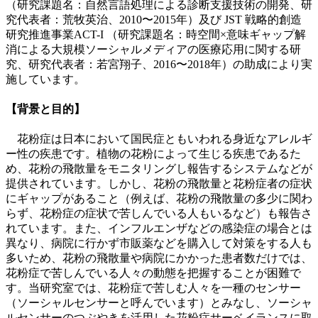
（研究課題名：自然言語処理による診断支援技術の開発、研
究代表者：荒牧英治、2010〜2015年）及び JST 戦略的創造
研究推進事業ACT-I （研究課題名：時空間×意味ギャップ解
消による大規模ソーシャルメディアの医療応用に関する研
究、研究代表者：若宮翔子、2016〜2018年）の助成により実
施しています。
【背景と目的】
花粉症は日本において国民症ともいわれる身近なアレルギ
ー性の疾患です。植物の花粉によって生じる疾患であるた
め、花粉の飛散量をモニタリングし報告するシステムなどが
提供されています。しかし、花粉の飛散量と花粉症者の症状
にギャップがあること（例えば、花粉の飛散量の多少に関わ
らず、花粉症の症状で苦しんでいる人もいるなど）も報告さ
れています。また、インフルエンザなどの感染症の場合とは
異なり、病院に行かず市販薬などを購入して対策をする人も
多いため、花粉の飛散量や病院にかかった患者数だけでは、
花粉症で苦しんでいる人々の動態を把握することが困難で
す。当研究室では、花粉症で苦しむ人々を一種のセンサー
（ソーシャルセンサーと呼んでいます）とみなし、ソーシャ
ルセンサーのつぶやきを活用した花粉症サーベイランスに取