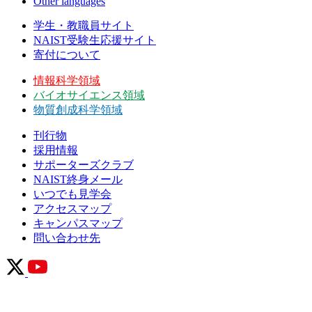
Other languages
学生・教職員サイト
NAIST受験生応援サイト
寄付について
情報科学領域
バイオサイエンス領域
物質創成科学領域
刊行物
採用情報
サポーターズクラブ
NAIST終身メール
いつでも見学会
アクセスマップ
キャンパスマップ
問い合わせ先