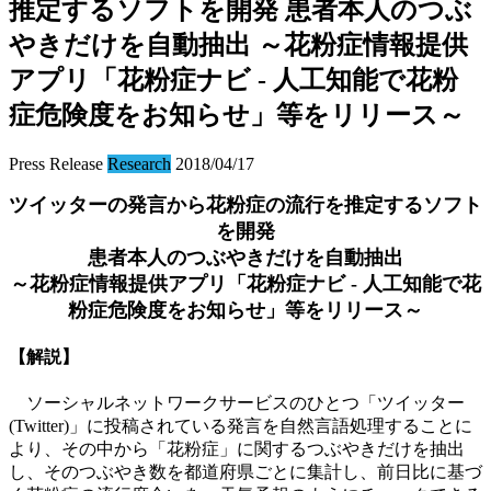
推定するソフトを開発 患者本人のつぶ
やきだけを自動抽出 ～花粉症情報提供
アプリ「花粉症ナビ - 人工知能で花粉
症危険度をお知らせ」等をリリース～
Press Release
Research
2018/04/17
ツイッターの発
言から花粉症の流行を推定するソフト
を開発
患者本人のつぶやきだけを自動抽出
～花粉症情報提供アプリ「花粉症ナビ
-
人工知能で花
粉症危険度をお知らせ」等をリリース～
【解説】
ソーシャルネットワークサービスのひとつ「ツイッター
(Twitter)」に投稿されている発言を自然言語処理することに
より、その中から「花粉症」に関するつぶやきだけを抽出
し、そのつぶやき数を都道府県ごとに集計し、前日比に基づ