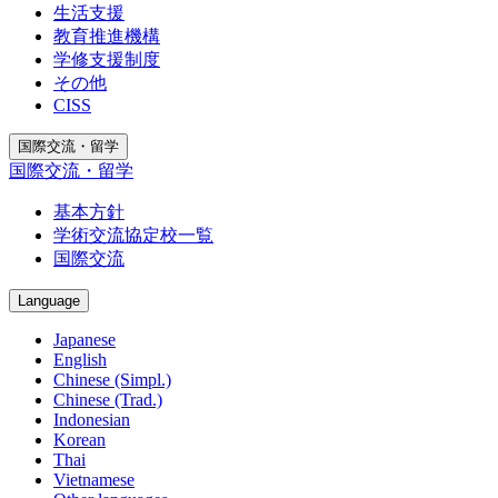
生活支援
教育推進機構
学修支援制度
その他
CISS
国際交流・留学
国際交流・留学
基本方針
学術交流協定校一覧
国際交流
Language
Japanese
English
Chinese (Simpl.)
Chinese (Trad.)
Indonesian
Korean
Thai
Vietnamese