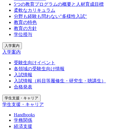
5つの教育プログラムの概要と人材育成目標
柔軟なカリキュラム
分野も経験も問わない"多様性入試"
教育の特色
教育の方針
学位授与
入学案内
入学案内
受験生向けイベント
各領域の受験生向け情報
入試情報
入試情報（科目等履修生・研究生・聴講生）
合格発表
学生支援・キャリア
学生支援・キャリア
Handbooks
学務関係
経済支援