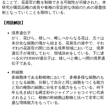
ることで、花器官の数を制御できる可能性が示唆された。本
研究が園芸品種の改良や食糧の安定的な供給のための基盤技
術となっていくことを期待している。
【用語解説】
境界遺伝子
がく、花びら、雄しべ、雌しべからなる花は、元々は
未分化な細胞の塊から始まる。花発生の途中で、それ
ぞれの花器官の間に出来る境界領域においては、境界
遺伝子が発現しており、領域決めをしている。下に述
べる
SUPERMAN
遺伝子は、雄しべと雌しべ間の境界遺
伝子である。
幹細胞
多細胞体である動植物において、多種多様な細胞のも
ととなる細胞。分裂して自分と同じ細胞をつくる能力
と別の種類の細胞に分化する能力をもっている。何千
年も生き続ける縄文杉やジャイアントセコイヤに代表
されるように、植物の幹細胞は動物と比べて非常に旺
盛な増殖能力をもっている。