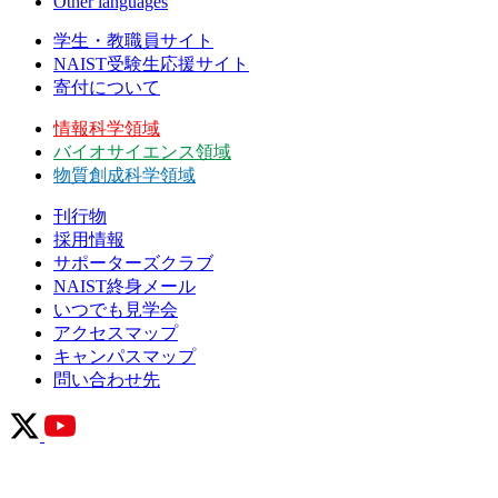
Other languages
学生・教職員サイト
NAIST受験生応援サイト
寄付について
情報科学領域
バイオサイエンス領域
物質創成科学領域
刊行物
採用情報
サポーターズクラブ
NAIST終身メール
いつでも見学会
アクセスマップ
キャンパスマップ
問い合わせ先