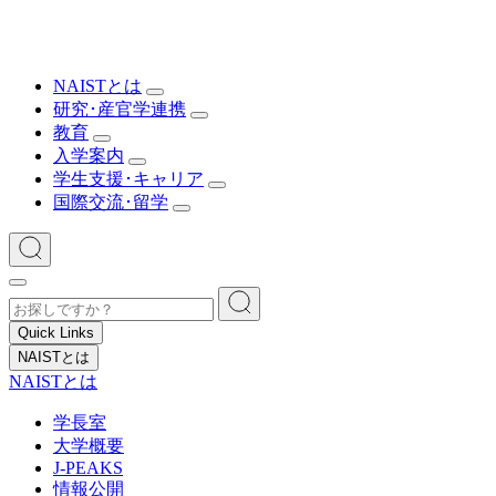
NAISTとは
研究･産官学連携
教育
入学案内
学生支援･キャリア
国際交流･留学
Quick Links
NAISTとは
NAISTとは
学長室
大学概要
J-PEAKS
情報公開