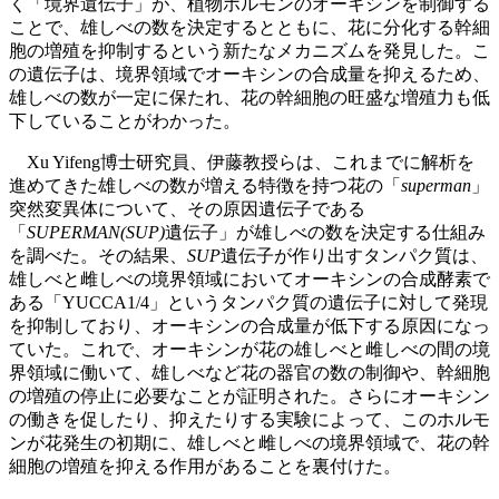
く「境界遺伝子」が、植物ホルモンのオーキシンを制御する
ことで、雄しべの数を決定するとともに、花に分化する幹細
胞の増殖を抑制するという新たなメカニズムを発見した。こ
の遺伝子は、境界領域でオーキシンの合成量を抑えるため、
雄しべの数が一定に保たれ、花の幹細胞の旺盛な増殖力も低
下していることがわかった。
Xu Yifeng博士研究員、伊藤教授らは、これまでに解析を
進めてきた雄しべの数が増える特徴を持つ花の「
superman
」
突然変異体について、その原因遺伝子である
「
SUPERMAN(SUP)
遺伝子」が雄しべの数を決定する仕組み
を調べた。その結果、
SUP
遺伝子が作り出すタンパク質は、
雄しべと雌しべの境界領域においてオーキシンの合成酵素で
ある「YUCCA1/4」というタンパク質の遺伝子に対して発現
を抑制しており、オーキシンの合成量が低下する原因になっ
ていた。これで、オーキシンが花の雄しべと雌しべの間の境
界領域に働いて、雄しべなど花の器官の数の制御や、幹細胞
の増殖の停止に必要なことが証明された。さらにオーキシン
の働きを促したり、抑えたりする実験によって、このホルモ
ンが花発生の初期に、雄しべと雌しべの境界領域で、花の幹
細胞の増殖を抑える作用があることを裏付けた。