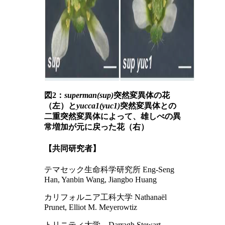
図2：
superman(sup)
突然変異体の花
（左）と
yucca1(yuc1)
突然変異体との
二重突然変異体によって、雄しべの異
常増加が元に戻った花（右）
【共同研究者】
テマセック生命科学研究所 Eng-Seng
Han, Yanbin Wang, Jiangbo Huang
カリフォルニア工科大学 Nathanaël
Prunet, Elliot M. Meyerowtiz
トリニティ大学 Darragh Stewart,