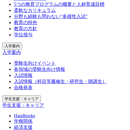
5つの教育プログラムの概要と人材育成目標
柔軟なカリキュラム
分野も経験も問わない"多様性入試"
教育の特色
教育の方針
学位授与
入学案内
入学案内
受験生向けイベント
各領域の受験生向け情報
入試情報
入試情報（科目等履修生・研究生・聴講生）
合格発表
学生支援・キャリア
学生支援・キャリア
Handbooks
学務関係
経済支援