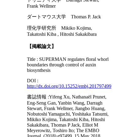
Frank Wellmer
ダートマウス大学 Thomas P. Jack
理化学研究所 Mikiko Kojima,
Takatoshi Kiba , Hitoshi Sakakibara
【掲載論文】
Title : SUPERMAN regulates floral whorl
boundaries through control of auxin
biosynthesis
DOI :
http://dx.doi.org/10.15252/embj.201797499
書誌情報 :Yifeng Xu, Nathanaël Prunet,
Eng‐Seng Gan, Yanbin Wang, Darragh
Stewart, Frank Wellmer, Jiangbo Huang,
Nobutoshi Yamaguchi, Yoshitaka Tatsumi,
Mikiko Kojima, Takatoshi Kiba, Hitoshi
Sakakibara, Thomas P Jack, Elliot M
Meyerowitz, Toshiro Ito; The EMBO
Journal, (2018) e97499, 15 May 2018.