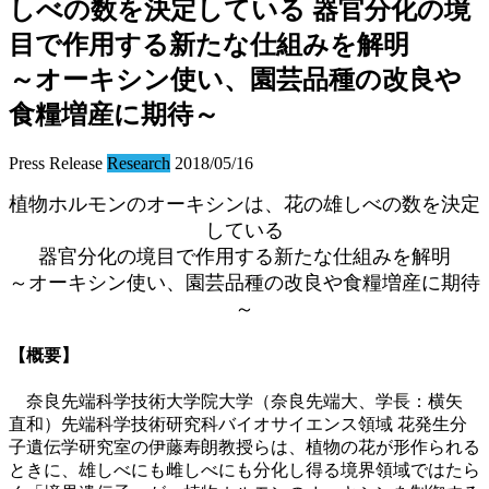
しべの数を決定している 器官分化の境
目で作用する新たな仕組みを解明
～オーキシン使い、園芸品種の改良や
食糧増産に期待～
Press Release
Research
2018/05/16
植物ホルモンのオーキシンは、花の雄しべの数を決定
している
器官分化の境目で作用する新たな仕組みを解明
～オーキシン使い、園芸品種の改良や食糧増産に期待
～
【概要】
奈良先端科学技術大学院大学（奈良先端大、学長：横矢
直和）先端科学技術研究科バイオサイエンス領域 花発生分
子遺伝学研究室の伊藤寿朗教授らは、植物の花が形作られる
ときに、雄しべにも雌しべにも分化し得る境界領域ではたら