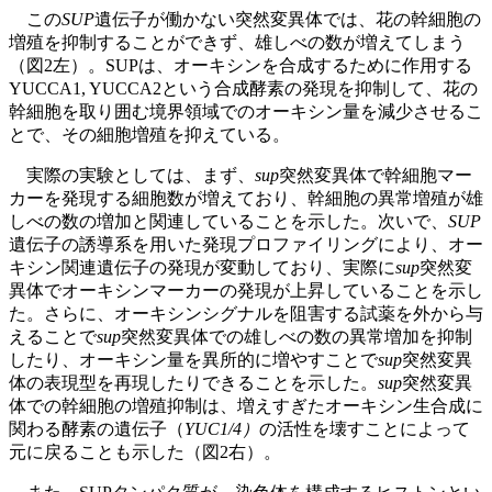
この
SUP
遺伝子が働かない突然変異体では、花の幹細胞の
増殖を抑制することができず、雄しべの数が増えてしまう
（図2左）。SUPは、オーキシンを合成するために作用する
YUCCA1, YUCCA2という合成酵素の発現を抑制して、花の
幹細胞を取り囲む境界領域でのオーキシン量を減少させるこ
とで、その細胞増殖を抑えている。
実際の実験としては、まず、
sup
突然変異体で幹細胞マー
カーを発現する細胞数が増えており、幹細胞の異常増殖が雄
しべの数の増加と関連していることを示した。次いで、
SUP
遺伝子の誘導系を用いた発現プロファイリングにより、オー
キシン関連遺伝子の発現が変動しており、実際に
sup
突然変
異体でオーキシンマーカーの発現が上昇していることを示し
た。さらに、オーキシンシグナルを阻害する試薬を外から与
えることで
sup
突然変異体での雄しべの数の異常増加を抑制
したり、オーキシン量を異所的に増やすことで
sup
突然変異
体の表現型を再現したりできることを示した。
sup
突然変異
体での幹細胞の増殖抑制は、増えすぎたオーキシン生合成に
関わる酵素の遺伝子（
YUC1/4）
の活性を壊すことによって
元に戻ることも示した（図2右）。