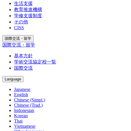
生活支援
教育推進機構
学修支援制度
その他
CISS
国際交流・留学
国際交流・留学
基本方針
学術交流協定校一覧
国際交流
Language
Japanese
English
Chinese (Simpl.)
Chinese (Trad.)
Indonesian
Korean
Thai
Vietnamese