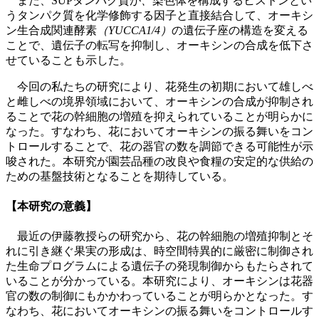
また、SUPタンパク質が
、
染色体を構成するヒストンとい
うタンパク質を化学修飾する因子と直接結合して、オーキシ
ン生合成関連酵素
（YUCCA1/4）
の遺伝子座の構造を変える
ことで、遺伝子の転写を抑制し、オーキシンの合成を低下さ
せていることも示した。
今回の私たちの研究により、花発生の初期において雄しべ
と雌しべの境界領域において、オーキシンの合成が抑制され
ることで花の幹細胞の増殖を抑えられていることが明らかに
なった。すなわち、花においてオーキシンの振る舞いをコン
トロールすることで、花の器官の数を調節できる可能性が示
唆された。本研究が園芸品種の改良や食糧の安定的な供給の
ための基盤技術となることを期待している。
【本研究の意義】
最近の伊藤教授らの研究から、花の幹細胞の増殖抑制とそ
れに引き継ぐ果実の形成は、時空間特異的に厳密に制御され
た生命プログラムによる遺伝子の発現制御からもたらされて
いることが分かっている。本研究により、オーキシンは花器
官の数の制御にもかかわっていることが明らかとなった。す
なわち、花においてオーキシンの振る舞いをコントロールす