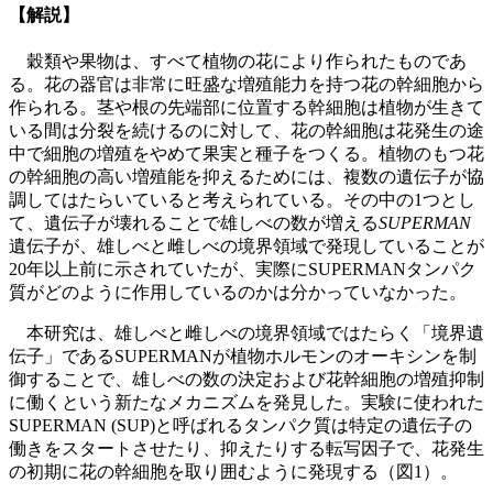
【解説】
穀類や果物は、すべて植物の花により作られたものであ
る。花の器官は非常に旺盛な増殖能力を持つ花の幹細胞から
作られる。茎や根の先端部に位置する幹細胞は植物が生きて
いる間は分裂を続けるのに対して、花の幹細胞は花発生の途
中で細胞の増殖をやめて果実と種子をつくる。植物のもつ花
の幹細胞の高い増殖能を抑えるためには、複数の遺伝子が協
調してはたらいていると考えられている。その中の1つとし
て、遺伝子が壊れることで雄しべの数が増える
SUPERMAN
遺伝子が、雄しべと雌しべの境界領域で発現していることが
20年以上前に示されていたが、実際にSUPERMANタンパク
質がどのように作用しているのかは分かっていなかった。
本研究は、雄しべと雌しべの境界領域ではたらく「境界遺
伝子」であるSUPERMANが植物ホルモンのオーキシンを制
御することで、雄しべの数の決定および花幹細胞の増殖抑制
に働くという新たなメカニズムを発見した。実験に使われた
SUPERMAN (SUP)と呼ばれるタンパク質は特定の遺伝子の
働きをスタートさせたり、抑えたりする転写因子で、花発生
の初期に花の幹細胞を取り囲むように発現する（図1）。