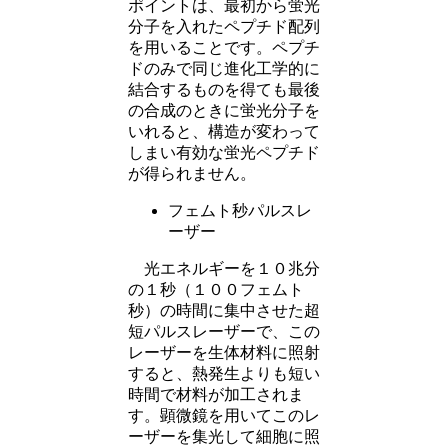
ポイントは、最初から蛍光
分子を入れたペプチド配列
を用いることです。ペプチ
ドのみで同じ進化工学的に
結合するものを得ても最後
の合成のときに蛍光分子を
いれると、構造が変わって
しまい有効な蛍光ペプチド
が得られません。
フェムト秒パルスレ
ーザー
光エネルギーを１０兆分
の１秒（１００フェムト
秒）の時間に集中させた超
短パルスレーザーで、この
レーザーを生体材料に照射
すると、熱発生よりも短い
時間で材料が加工されま
す。顕微鏡を用いてこのレ
ーザーを集光して細胞に照