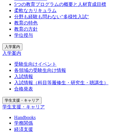
5つの教育プログラムの概要と人材育成目標
柔軟なカリキュラム
分野も経験も問わない"多様性入試"
教育の特色
教育の方針
学位授与
入学案内
入学案内
受験生向けイベント
各領域の受験生向け情報
入試情報
入試情報（科目等履修生・研究生・聴講生）
合格発表
学生支援・キャリア
学生支援・キャリア
Handbooks
学務関係
経済支援