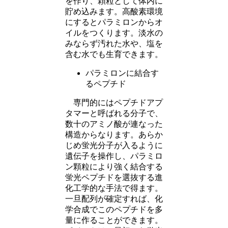
を作り、顆粒として体内に
貯め込みます。高酸素環境
にするとパラミロンからオ
イルをつくります。淡水の
みならず汚れた水や、塩を
含む水でも生育できます。
パラミロンに結合す
るペプチド
専門的にはペプチドアプ
タマーと呼ばれる分子で、
数十のアミノ酸が連なった
構造からなります。あらか
じめ蛍光分子が入るように
遺伝子を操作し、パラミロ
ン顆粒により強く結合する
蛍光ペプチドを選抜する進
化工学的な手法で得ます。
一旦配列が確定すれば、化
学合成でこのペプチドを多
量に作ることができます。