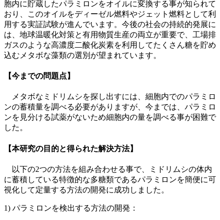
胞内に貯蔵したパラミロンをオイルに変換する事が知られて
おり、このオイルをディーゼル燃料やジェット燃料として利
用する実証試験が進んでいます。今後の社会の持続的発展に
は、地球温暖化対策と有用物質生産の両立が重要で、工場排
ガスのような高濃度二酸化炭素を利用してたくさん糖を貯め
込むメタボな藻類の選別が望まれています。
【今までの問題点】
メタボなミドリムシを探し出すには、細胞内でのパラミロ
ンの蓄積量を調べる必要がありますが、今までは、パラミロ
ンを見分ける試薬がないため細胞内の量を調べる事が困難で
した。
【本研究の目的と得られた解決方法】
以下の2つの方法を組み合わせる事で、ミドリムシの体内
に蓄積している特徴的な多糖類であるパラミロンを簡便に可
視化して定量する方法の開発に成功しました。
1) パラミロンを検出する方法の開発：