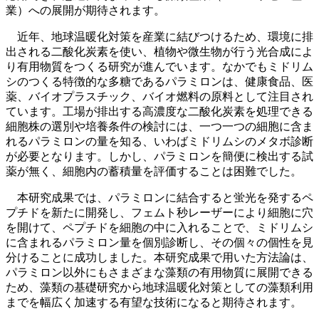
業）への展開が期待されます。
近年、地球温暖化対策を産業に結びつけるため、環境に排
出される二酸化炭素を使い、植物や微生物が行う光合成によ
り有用物質をつくる研究が進んでいます。なかでもミドリム
シのつくる特徴的な多糖であるパラミロンは、健康食品、医
薬、バイオプラスチック、バイオ燃料の原料として注目され
ています。工場が排出する高濃度な二酸化炭素を処理できる
細胞株の選別や培養条件の検討には、一つ一つの細胞に含ま
れるパラミロンの量を知る、いわばミドリムシのメタボ診断
が必要となります。しかし、パラミロンを簡便に検出する試
薬が無く、細胞内の蓄積量を評価することは困難でした。
本研究成果では、パラミロンに結合すると蛍光を発するペ
プチドを新たに開発し、フェムト秒レーザーにより細胞に穴
を開けて、ペプチドを細胞の中に入れることで、ミドリムシ
に含まれるパラミロン量を個別診断し、その個々の個性を見
分けることに成功しました。本研究成果で用いた方法論は、
パラミロン以外にもさまざまな藻類の有用物質に展開できる
ため、藻類の基礎研究から地球温暖化対策としての藻類利用
までを幅広く加速する有望な技術になると期待されます。