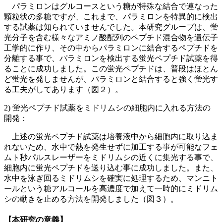
パラミロンはグルコースという糖が特殊な結合で連なった
顆粒状の多糖ですが、これまで、パラミロンを特異的に検出
する試薬は知られていませんでした。本研究グループは、蛍
光分子を含む様々なアミノ酸配列のペプチド混合物を遺伝子
工学的に作り、その中からパラミロンに結合するペプチドを
分離する事で、パラミロンを検出する蛍光ペプチド試薬を得
ることに成功しました。この蛍光ペプチドは、普段はほとん
ど蛍光を発しませんが、パラミロンと結合すると強く蛍光す
る工夫がしてあります（図２）。
2) 蛍光ペプチド試薬をミドリムシの細胞内に入れる方法の
開発：
上述の蛍光ペプチド試薬は培養液中から細胞内に取り込ま
れないため、水中で熱を発生せずに加工する事が可能なフェ
ムト秒パルスレーザーをミドリムシの近くに集光する事で、
細胞内に蛍光ペプチドを送り込む事に成功しました。また、
水中を泳ぎ回るミドリムシを確実に処理するため、マンニト
ールという糖アルコールを高濃度で加えて一時的にミドリム
シの動きを止める方法を開発しました（図３）。
【本研究の意義】