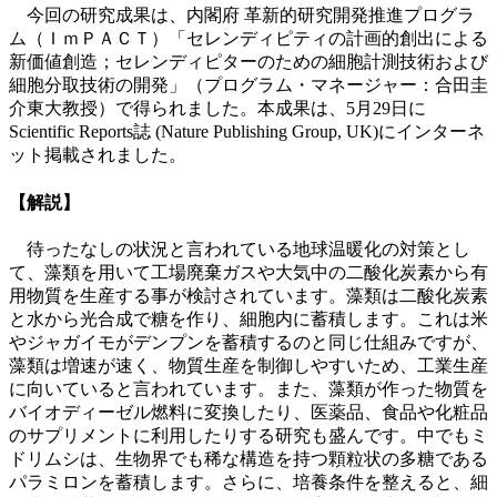
今回の研究成果は、内閣府 革新的研究開発推進プログラ
ム（ＩｍＰＡＣＴ）「セレンディピティの計画的創出による
新価値創造；セレンディピターのための細胞計測技術および
細胞分取技術の開発」（プログラム・マネージャー：合田圭
介東大教授）で得られました。本成果は、5月29日に
Scientific Reports誌 (Nature Publishing Group, UK)にインターネ
ット掲載されました。
【解説】
待ったなしの状況と言われている地球温暖化の対策とし
て、藻類を用いて工場廃棄ガスや大気中の二酸化炭素から有
用物質を生産する事が検討されています。藻類は二酸化炭素
と水から光合成で糖を作り、細胞内に蓄積します。これは米
やジャガイモがデンプンを蓄積するのと同じ仕組みですが、
藻類は増速が速く、物質生産を制御しやすいため、工業生産
に向いていると言われています。また、藻類が作った物質を
バイオディーゼル燃料に変換したり、医薬品、食品や化粧品
のサプリメントに利用したりする研究も盛んです。中でもミ
ドリムシは、生物界でも稀な構造を持つ顆粒状の多糖である
パラミロンを蓄積します。さらに、培養条件を整えると、細