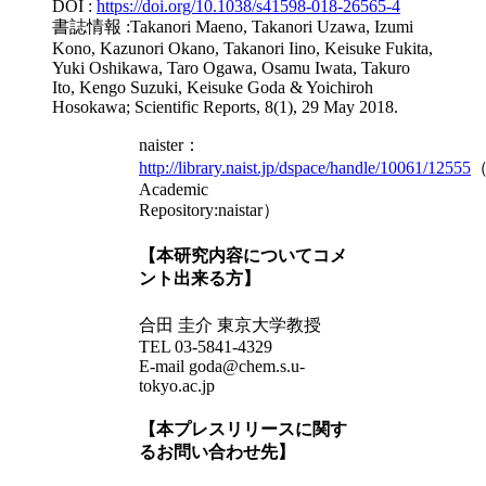
DOI :
https://doi.org/10.1038/s41598-018-26565-4
書誌情報 :Takanori Maeno, Takanori Uzawa, Izumi
Kono, Kazunori Okano, Takanori Iino, Keisuke Fukita,
Yuki Oshikawa, Taro Ogawa, Osamu Iwata, Takuro
Ito, Kengo Suzuki, Keisuke Goda & Yoichiroh
Hosokawa; Scientific Reports, 8(1), 29 May 2018.
naister：
http://library.naist.jp/dspace/handle/10061/12555
（
Academic
Repository:naistar）
【本研究内容についてコメ
ント出来る方】
合田 圭介 東京大学教授
TEL 03-5841-4329
E-mail goda@chem.s.u-
tokyo.ac.jp
【本プレスリリースに関す
るお問い合わせ先】