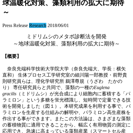
球温暖化対策、藻類利用の拡大に期待
～
Press Release
Research
2018/06/01
ミドリムシのメタボ診断法を開発
～地球温暖化対策、藻類利用の拡大に期待～
【概要】
奈良先端科学技術大学院大学（奈良先端大、学長：横矢
直和） 生体プロセス工学研究室の細川陽一郎教授・前野貴
則研究員らは、理化学研究所 鵜澤尊規（うざわ たかの
り） 専任研究員らと共同で、藻類の一種の
Euglena
gracilis
（ミドリムシ）が光合成により細胞内に蓄積する「パ
ラミロン」という多糖を蛍光標識し、短時間で定量できる技
術を開発しました（図１）。本研究成果を利用する事で、パ
ラミロンを生産する仕組みの解明や、パラミロン高生産株を
作出する事ができます。またこの方法論は、さまざまな藻類
の蓄積物質に適用できることから、幅広く有用物質の測定に
応用でき、急速に高まっている藻類産業（スマートセル産