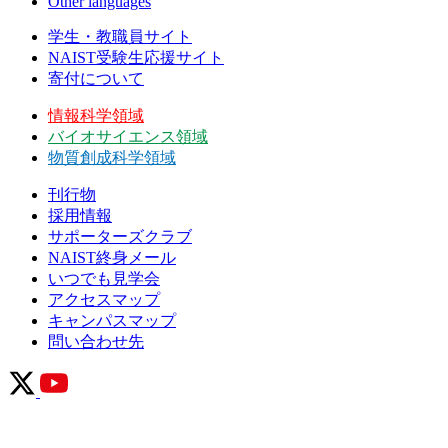
Other languages
学生・教職員サイト
NAIST受験生応援サイト
寄付について
情報科学領域
バイオサイエンス領域
物質創成科学領域
刊行物
採用情報
サポーターズクラブ
NAIST終身メール
いつでも見学会
アクセスマップ
キャンパスマップ
問い合わせ先