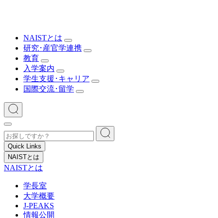
NAISTとは
研究･産官学連携
教育
入学案内
学生支援･キャリア
国際交流･留学
Quick Links
NAISTとは
NAISTとは
学長室
大学概要
J-PEAKS
情報公開