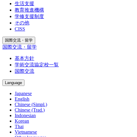
生活支援
教育推進機構
学修支援制度
その他
CISS
国際交流・留学
国際交流・留学
基本方針
学術交流協定校一覧
国際交流
Language
Japanese
English
Chinese (Simpl.)
Chinese (Trad.)
Indonesian
Korean
Thai
Vietnamese