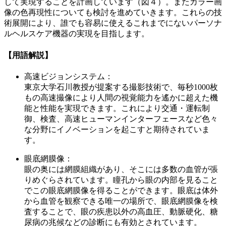
して実現することを計画しています（図４）。またカラー画
像の色再現性についても検討を進めていきます。これらの技
術展開により、誰でも容易に使えるこれまでにないパーソナ
ルヘルスケア機器の実現を目指します。
【用語解説】
高速ビジョンシステム
：
東京大学石川教授が提案する撮影技術で、毎秒1000枚
もの高速撮像により人間の視覚能力を遙かに超えた機
能と性能を実現できます。これにより交通・運転制
御、検査、高速ヒューマンインターフェースなど色々
な分野にイノベーションを起こすと期待されていま
す。
眼底網膜像
：
眼の奥には網膜組織があり、そこには多数の血管が張
りめぐらされています。瞳孔から眼の内部を見ること
でこの眼底網膜像を得ることができます。眼底は体外
から血管を観察できる唯一の場所で、眼底網膜像を検
査することで、眼の疾患以外の高血圧、動脈硬化、糖
尿病の兆候などの診断にも有効とされています。