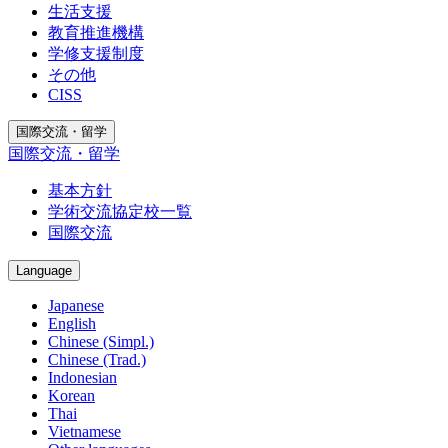
生活支援
教育推進機構
学修支援制度
その他
CISS
国際交流・留学
国際交流・留学
基本方針
学術交流協定校一覧
国際交流
Language
Japanese
English
Chinese (Simpl.)
Chinese (Trad.)
Indonesian
Korean
Thai
Vietnamese