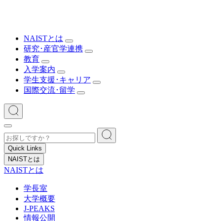
NAISTとは
研究･産官学連携
教育
入学案内
学生支援･キャリア
国際交流･留学
Quick Links
NAISTとは
NAISTとは
学長室
大学概要
J-PEAKS
情報公開