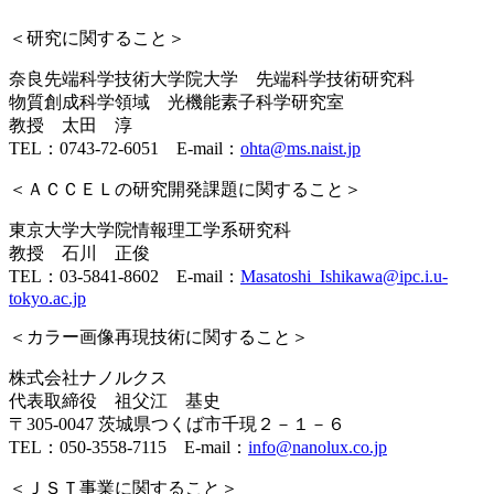
＜研究に関すること＞
奈良先端科学技術大学院大学 先端科学技術研究科
物質創成科学領域 光機能素子科学研究室
教授 太田 淳
TEL：0743-72-6051 E-mail：
ohta@ms.naist.jp
＜
ＡＣＣＥＬの研究開発課題に関すること
＞
東京大学大学院情報理工学系研究科
教授 石川 正俊
TEL：03-5841-8602 E-mail：
Masatoshi_Ishikawa@ipc.i.u-
tokyo.ac.jp
＜
カラー画像再現技術に関すること
＞
株式会社ナノルクス
代表取締役 祖父江 基史
〒305-0047 茨城県つくば市千現２－１－６
TEL：050-3558-7115 E-mail：
info@nanolux.co.jp
＜
ＪＳＴ事業に関すること
＞