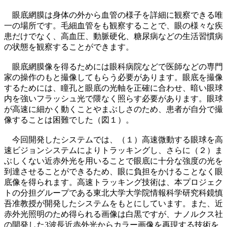
眼底網膜は身体の外から血管の様子を詳細に観察できる唯
一の場所です。毛細血管をも観察することで、眼の様々な疾
患だけでなく、高血圧、動脈硬化、糖尿病などの生活習慣病
の状態を観察することができます。
眼底網膜像を得るためには眼科病院などで医師などの専門
家の操作のもと撮像してもらう必要があります。眼底を撮像
するためには、瞳孔と眼底の光軸を正確に合わせ、暗い眼球
内を強いフラッシュ光で隈なく照らす必要があります。眼球
が高速に細かく動くことやまぶしさのため、患者が自分で撮
像することは困難でした（図１）。
今回開発したシステムでは、（１）高速微動する眼球を高
速ビジョンシステムによりトラッキングし、さらに（２）ま
ぶしくない近赤外光を用いることで眼底に十分な強度の光を
到達させることができるため、眼に負担をかけることなく眼
底像を得られます。高速トラッキング技術は、本プロジェク
トの分担グループである東北大学大学院情報科学研究科鏡慎
吾准教授が開発したシステムをもとにしています。また、近
赤外光照明のため得られる画像は白黒ですが、ナノルクス社
の開発した3波長近赤外光からカラー画像を再現する技術を