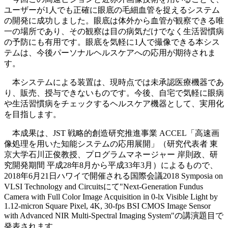
ユーザーが1人でも正確に眼底の毛細血管を捉えるシステム
の開発に成功しました。眼底は体外から血管が観察できる唯
一の場所であり、その観察は目の病気だけでなく生活習慣病
の予防にも有用です。眼底を気軽に1人で撮像できる本シス
テムは、今後パーソナルヘルスケアへの応用が期待されま
す。
本システムによる装置は、現時点では未承認医療機器であ
り、販売、授与できないものです。今後、自宅で気軽に眼病
や生活習慣病をチェックするヘルスケア機器として、実用化
を目指します。
本成果は、JST 戦略的創造研究推進事業 ACCEL「高速画
像処理を用いた知能システムの応用展開」（研究代表者 東
京大学石川正俊教授、プログラムマネージャー 岸則政、研
究開発期間 平成28年8月から平成33年3月）によるもので、
2018年6月21日ハワイで開催される国際会議2018 Symposia on
VLSI Technology and Circuitsにて"Next-Generation Fundus
Camera with Full Color Image Acquisition in 0-lx Visible Light by
1.12-micron Square Pixel, 4K, 30-fps BSI CMOS Image Sensor
with Advanced NIR Multi-Spectral Imaging System"の講演題目で
発表されます。