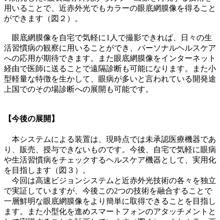
用いることで、近赤外光でもカラーの眼底網膜像を得ること
ができます（図２）。
眼底網膜像を自宅で気軽に1人で撮影できれば、日々の生
活習慣病の観察に用いることができ、パーソナルヘルスケア
への応用が期待できます。また眼底網膜像をインターネット
経由で医師に送ることで遠隔診断も可能になります。また小
型軽量な特徴を生かして、眼病が多いと言われている開発途
上国でのその場診断への展開も可能です。
【今後の展開】
本システムによる装置は、現時点では未承認医療機器であ
り、販売、授与できないものです。今後、自宅で気軽に眼病
や生活習慣病をチェックするヘルスケア機器として、実用化
を目指します（図３）。
今回は高速ビジョンシステムと近赤外光技術の各々を独立
で実証していますが、今後この2つの技術を融合することで
一層鮮明な眼底網膜像をより簡単に取得できることを目指し
ます。また小型化を進めスマートフォンのアタッチメントと