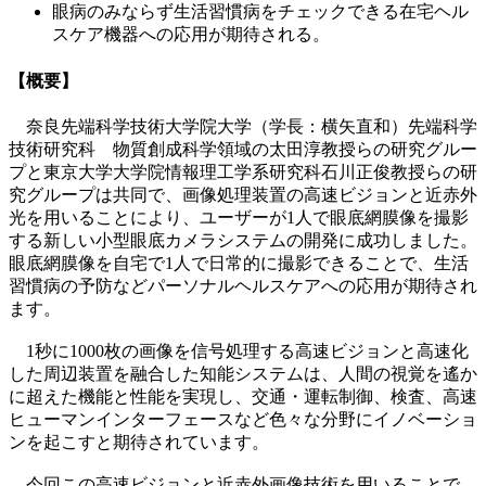
眼病のみならず生活習慣病をチェックできる在宅ヘル
スケア機器への応用が期待される。
【概要】
奈良先端科学技術大学院大学（学長：横矢直和）先端科学
技術研究科 物質創成科学領域の太田淳教授らの研究グルー
プと東京大学大学院情報理工学系研究科石川正俊教授らの研
究グループは共同で、画像処理装置の高速ビジョンと近赤外
光を用いることにより、ユーザーが1人で眼底網膜像を撮影
する新しい小型眼底カメラシステムの開発に成功しました。
眼底網膜像を自宅で1人で日常的に撮影できることで、生活
習慣病の予防などパーソナルヘルスケアへの応用が期待され
ます。
1秒に1000枚の画像を信号処理する高速ビジョンと高速化
した周辺装置を融合した知能システムは、人間の視覚を遙か
に超えた機能と性能を実現し、交通・運転制御、検査、高速
ヒューマンインターフェースなど色々な分野にイノベーショ
ンを起こすと期待されています。
今回この高速ビジョンと近赤外画像技術を用いることで、