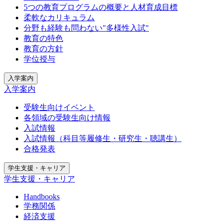
5つの教育プログラムの概要と人材育成目標
柔軟なカリキュラム
分野も経験も問わない"多様性入試"
教育の特色
教育の方針
学位授与
入学案内
入学案内
受験生向けイベント
各領域の受験生向け情報
入試情報
入試情報（科目等履修生・研究生・聴講生）
合格発表
学生支援・キャリア
学生支援・キャリア
Handbooks
学務関係
経済支援