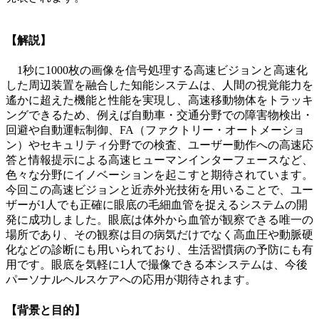
【解説】
1秒に1000枚の画像を信号処理する高速ビジョンと高速化
した周辺装置を融合した知能システムは、人間の視覚能力を
遙かに超えた機能と性能を実現し、高速移動物体をトラッキ
ングできるため、例えば自動車・交通分野での障害物検出・
回避や自動運転制御、FA（ファクトリー・オートメーショ
ン）やセキュリティ分野での検査、ユーザー動作への高速応
答と情報提示による高速ヒューマンインターフェースなど、
色々な分野にイノベーションを起こすと期待されています。
今回この高速ビジョンと近赤外光技術を用いることで、ユー
ザーが1人でも正確に眼底の毛細血管を捉えるシステムの開
発に成功しました。眼底は体外から血管が観察できる唯一の
場所であり、その観察は目の病気だけでなく高血圧や動脈硬
化などの診断にも用いられており、生活習慣病の予防にも有
用です。眼底を気軽に1人で撮像できる本システムは、今後
パーソナルヘルスケアへの応用が期待されます。
【背景と目的】