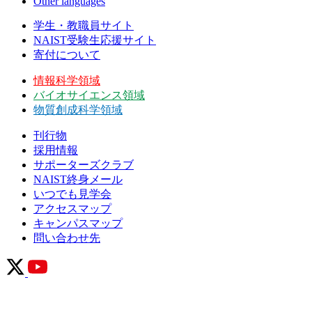
Other languages
学生・教職員サイト
NAIST受験生応援サイト
寄付について
情報科学領域
バイオサイエンス領域
物質創成科学領域
刊行物
採用情報
サポーターズクラブ
NAIST終身メール
いつでも見学会
アクセスマップ
キャンパスマップ
問い合わせ先