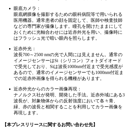
眼底カメラ
：
眼底網膜像を撮影するための眼科病院等で用いられる
医用機器。通常患者の顔を固定して、医師や検査技師
などの専門家が撮像します。瞳孔を開けたままにして
おくために光軸合わせには近赤外光を用い、撮像時に
はフラッシュ光で暗い眼内を照らします。
近赤外光
：
波長700～2500 nmの光で人間には見えません。通常の
イメージセンサーはSi（シリコン）フォトダイオード
で受光しており、Siは波長1000nm付近まで受光感度が
あるので、通常のイメージセンサーでも1000nm付近ま
での近赤外画像を得られる機種があります。
近赤外光からのカラー画像再現
：
ナノルクス社が発明、開発した手法。近赤外域にある3
波長が、対象物体からの反射強度において各々青、
緑、赤の波長と相関することを利用してカラー画像を
再現します。
【本プレスリリースに関するお問い合わせ先】