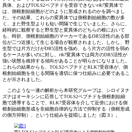
異体、およびTOLS2ペプチドを受容できない
rlk7
変異体で
は、側根創始細胞がどのように形成されるのかを調べまし
た。その結果、これらの変異体では側根創始細胞の数が多
く、また野生型よりも短い間隔で生じていました。さらに、
経時的に観察すると野生型と変異体のどちらの根において
も、時折、側根創始細胞のマーカーであるDR5活性のある部
位が二つ近接して生じる場合が観察されました。しかし、野
生型では片方だけがDR5活性を強め、もう片方の活性を弱め
るケースが多いのに対し、
rlk7
変異体では両方のDR5活性が
強い状態を維持する傾向があることが明らかになりました。
これらの結果からも、TOLS2ペプチドとRLK7受容体が、側
根創始細胞を生じる間隔を適切に保つ仕組みに必要であるこ
とが示されました。
このような一連の解析から本研究グループは、シロイヌナ
ズナはオーキシンに応答してTOLS2ペプチドを側根創始細
胞で誘導することで、RLK7受容体を介して近傍における側
根創始細胞形成を非細胞自律的な方法で抑制する（側根形成
の側方抑制）、という仕組みを提唱しました（図３）。