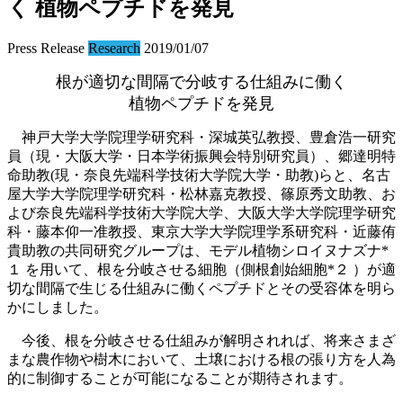
く 植物ペプチドを発見
Press Release
Research
2019/01/07
根が適切な間隔で分岐する仕組みに働く
植物ペプチドを発見
神戸大学大学院理学研究科・深城英弘教授、豊倉浩一研究
員（現・大阪大学・日本学術振興会特別研究員）、郷達明特
命助教(現・奈良先端科学技術大学院大学・助教)らと、名古
屋大学大学院理学研究科・松林嘉克教授、篠原秀文助教、お
よび奈良先端科学技術大学院大学、大阪大学大学院理学研究
科・藤本仰一准教授、東京大学大学院理学系研究科・近藤侑
貴助教の共同研究グループは、モデル植物シロイヌナズナ*
１ を用いて、根を分岐させる細胞（側根創始細胞*２ ）が適
切な間隔で生じる仕組みに働くペプチドとその受容体を明ら
かにしました。
今後、根を分岐させる仕組みが解明されれば、将来さまざ
まな農作物や樹木において、土壌における根の張り方を人為
的に制御することが可能になることが期待されます。