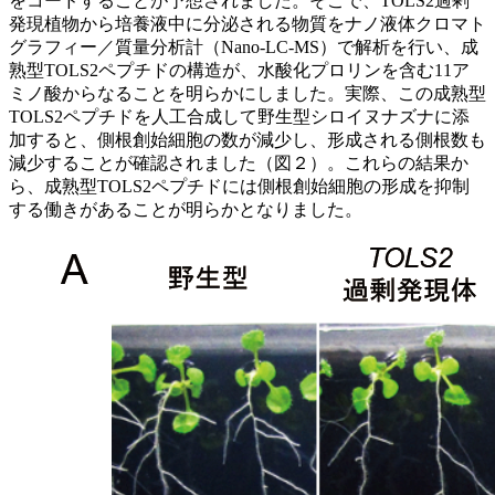
をコードすることが予想されました。そこで、TOLS2過剰
発現植物から培養液中に分泌される物質をナノ液体クロマト
グラフィー／質量分析計（Nano-LC-MS）で解析を行い、成
熟型TOLS2ペプチドの構造が、水酸化プロリンを含む11ア
ミノ酸からなることを明らかにしました。実際、この成熟型
TOLS2ペプチドを人工合成して野生型シロイヌナズナに添
加すると、側根創始細胞の数が減少し、形成される側根数も
減少することが確認されました（図２）。これらの結果か
ら、成熟型TOLS2ペプチドには側根創始細胞の形成を抑制
する働きがあることが明らかとなりました。