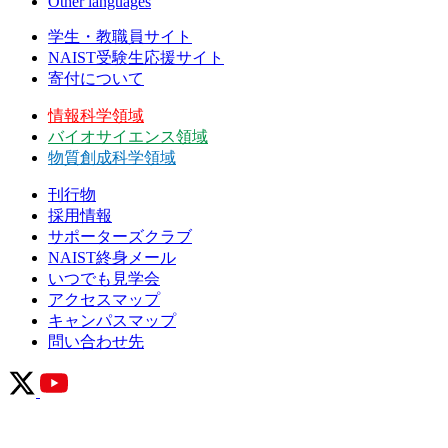
Other languages
学生・教職員サイト
NAIST受験生応援サイト
寄付について
情報科学領域
バイオサイエンス領域
物質創成科学領域
刊行物
採用情報
サポーターズクラブ
NAIST終身メール
いつでも見学会
アクセスマップ
キャンパスマップ
問い合わせ先