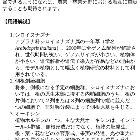
節できるようになれば、農業・林業分野における増産に貢献
することも期待されます。
【用語解説】
シロイヌナズナ
アブラナ科シロイヌナズナ属の一年草（学名
Arabidopsis thaliana
）。2000年に全ゲノム配列が解読さ
れ、世代時間が短い、ゲノムサイズが小さい、植物体
が小さい、遺伝解析や遺伝子導入が容易などの理由か
ら、モデル植物として幅広く植物研究の材料として利
用されている。
側根創始細胞
将来、側根になる予定の細胞群。シロイヌナズナにお
いては、根の原生木部に接する内鞘細胞のうち、根の
片側において２列または３列の細胞列で縦に並んだ二
つの細胞で、非対称分裂によって側根原基を生じる。
オーキシン
植物ホルモンの一つ。主な天然オーキシンは、インド
ール-3-酢酸。側根形成だけでなく、植物の胚発生、
根・葉・花などの器官形成、果実の発達、光や重力に
対する屈性反応など、植物のさまざまな成長・発生、