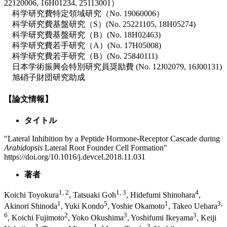
22120006, 16H01234, 25113001）
科学研究費特定領域研究（No. 19060006）
科学研究費基盤研究（S）(No. 25221105, 18H05274)
科学研究費基盤研究（B）(No. 18H02463)
科学研究費若手研究（A）(No. 17H05008)
科学研究費若手研究（B）(No. 25840111)
日本学術振興会特別研究員奨励費 (No. 12J02079, 16J00131)
旭硝子財団研究助成
【論文情報】
タイトル
"Lateral Inhibition by a Peptide Hormone-Receptor Cascade during
Arabidopsis
Lateral Root Founder Cell Formation"
https://doi.org/10.1016/j.devcel.2018.11.031
著者
1, 2
1, 3
4
Koichi Toyokura
, Tatsuaki Goh
, Hidefumi Shinohara
,
1
5
1
3,
Akinori Shinoda
, Yuki Kondo
, Yoshie Okamoto
, Takeo Uehara
6
2
3
3
, Koichi Fujimoto
, Yoko Okushima
, Yoshifumi Ikeyama
, Keiji
3
1
3