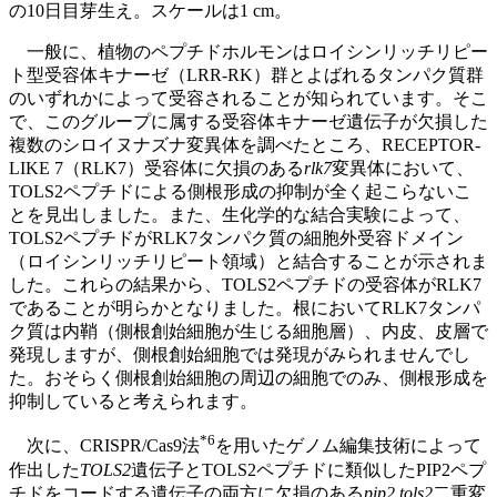
の10日目芽生え。スケールは1 cm。
一般に、植物のペプチドホルモンはロイシンリッチリピー
ト型受容体キナーゼ（LRR-RK）群とよばれるタンパク質群
のいずれかによって受容されることが知られています。そこ
で、このグループに属する受容体キナーゼ遺伝子が欠損した
複数のシロイヌナズナ変異体を調べたところ、RECEPTOR-
LIKE 7（RLK7）受容体に欠損のある
rlk7
変異体において、
TOLS2ペプチドによる側根形成の抑制が全く起こらないこ
とを見出しました。また、生化学的な結合実験によって、
TOLS2ペプチドがRLK7タンパク質の細胞外受容ドメイン
（ロイシンリッチリピート領域）と結合することが示されま
した。これらの結果から、TOLS2ペプチドの受容体がRLK7
であることが明らかとなりました。根においてRLK7タンパ
ク質は内鞘（側根創始細胞が生じる細胞層）、内皮、皮層で
発現しますが、側根創始細胞では発現がみられませんでし
た。おそらく側根創始細胞の周辺の細胞でのみ、側根形成を
抑制していると考えられます。
*6
次に、CRISPR/Cas9法
を用いたゲノム編集技術によって
作出した
TOLS2
遺伝子とTOLS2ペプチドに類似したPIP2ペプ
チドをコードする遺伝子の両方に欠損のある
pip2 tols2
二重変