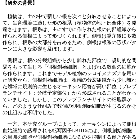
【研究の背景】
植物は、土の中で新しい根を次々と分岐させることによっ
て、生育環境に適した形の根系（植物体の地下部全体）を発
達させます。根系は、主にすでに作られた根の内部組織から
作られる側根によって形づくられます。側根は発芽後に多数
作られ、根系の大部分を占めるため、側根は根系の形状パタ
ーンに大きな影響を及ぼします。
側根は、根の分裂組織から少し離れた部位で、規則的な間
隔をもって生じる「側根創始細胞」とよばれる数個の細胞か
ら作られます。これまでモデル植物のシロイヌナズナを用い
た研究から、側根創始細胞は、根端の分裂組織から少し離れ
た領域に規則的に生じるオーキシン応答が高い部位（プレブ
ランチサイト：分岐予定部位）から形成されることがわかっ
ていました。しかし、このプレブランチサイトの細胞群か
ら、どのような仕組みで数個の側根創始細胞が生じるのかそ
の仕組みは不明でした。
一方、本研究グループによって、オーキシンによって側根
創始細胞で誘導される転写因子LBD16には、側根創始細胞
の周囲の細胞が側根創始細胞になるのを抑制する働きがある