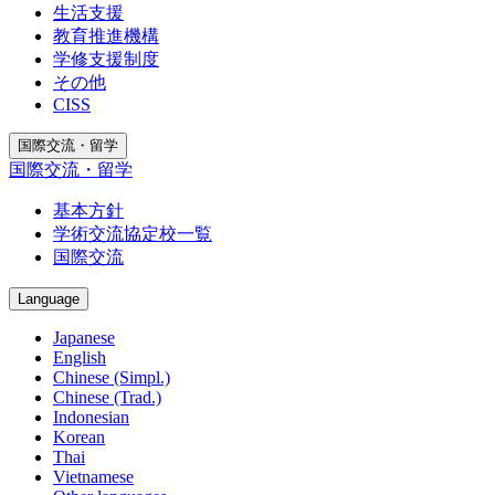
生活支援
教育推進機構
学修支援制度
その他
CISS
国際交流・留学
国際交流・留学
基本方針
学術交流協定校一覧
国際交流
Language
Japanese
English
Chinese (Simpl.)
Chinese (Trad.)
Indonesian
Korean
Thai
Vietnamese