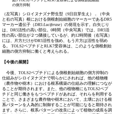
図3 TOLS2ペプチドとRLK7受容体による側根創始細胞
の側方抑制
（左写真）シロイヌナズナ野生型（9日目芽生え）．（中央
と右の写真）根における側根創始細胞のマーカーであるDR5
マーカー遺伝子（
DR5:Luciferase
）の発現を示す。白矢じり
は、DR5活性の高い部位。0時間（中央写真）では、DR5活
性の高い部位が２つ隣接しているが、約12時間後（右写真）
には、片方だけがDR5活性を強め、もう片方は活性を弱め
る。 TOLS2ペプチドとRLK7受容体は、このような側根創始
細胞の側方抑制に働くと考えられる。
【今後の展開】
今後、TOLS2ペプチドによる側根創始細胞の側方抑制の
仕組みがシロイヌナズナで明らかにされれば、他の植物種
（農作物や樹木）における根系構築の仕組みの理解につなが
ることが期待されます。また、他の植物種にもTOLS2ペプ
チドと同じ働きをもつペプチドがあれば、それらを利用する
ことで、さまざまな農作物や樹木において、土壌における根
系パターンを人為的に制御することが可能になると期待され
ます。さらに、根系パターンの改良によって植物の成長を調