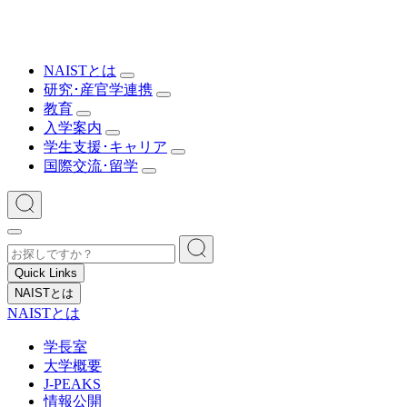
NAISTとは
研究･産官学連携
教育
入学案内
学生支援･キャリア
国際交流･留学
Quick Links
NAISTとは
NAISTとは
学長室
大学概要
J-PEAKS
情報公開