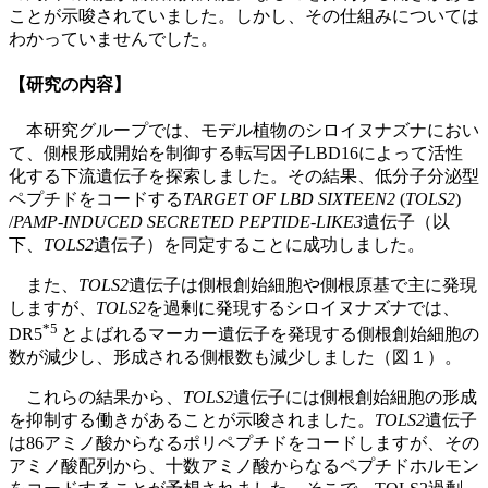
ことが示唆されていました。しかし、その仕組みについては
わかっていませんでした。
【研究の内容】
本研究グループでは、モデル植物のシロイヌナズナにおい
て、側根形成開始を制御する転写因子LBD16によって活性
化する下流遺伝子を探索しました。その結果、低分子分泌型
ペプチドをコードする
TARGET OF LBD SIXTEEN2
(
TOLS2
)
/
PAMP-INDUCED SECRETED PEPTIDE-LIKE3
遺伝子（以
下、
TOLS2
遺伝子）を同定することに成功しました。
また、
TOLS2
遺伝子は側根創始細胞や側根原基で主に発現
しますが、
TOLS2
を過剰に発現するシロイヌナズナでは、
*5
DR5
とよばれるマーカー遺伝子を発現する側根創始細胞の
数が減少し、形成される側根数も減少しました（図１）。
これらの結果から、
TOLS2
遺伝子には側根創始細胞の形成
を抑制する働きがあることが示唆されました。
TOLS2
遺伝子
は86アミノ酸からなるポリペプチドをコードしますが、その
アミノ酸配列から、十数アミノ酸からなるペプチドホルモン