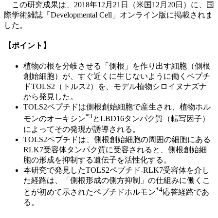
この研究成果は、2018年12月21日（米国12月20日）に、国
際学術雑誌「Developmental Cell」オンライン版に掲載されま
した。
【ポイント】
植物の根を分岐させる「側根」を作り出す細胞（側根
創始細胞）が、すぐ近くに生じないように働くペプチ
ドTOLS2（トルス2）を、モデル植物シロイヌナズナ
から発見した。
TOLS2ペプチドは側根創始細胞で産生され、植物ホル
*
3
モンのオーキシン
とLBD16タンパク質（転写因子）
によってその発現が誘導される。
TOLS2ペプチドは、側根創始細胞の周囲の細胞にある
RLK7受容体タンパク質に受容されると、側根創始細
胞の形成を抑制する遺伝子を活性化する。
本研究で発見したTOLS2ペプチド-RLK7受容体を介し
た経路は、「側根形成の側方抑制」の仕組みに働くこ
*4
とが初めて示されたペプチドホルモン
応答経路であ
る。