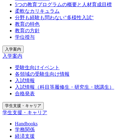
5つの教育プログラムの概要と人材育成目標
柔軟なカリキュラム
分野も経験も問わない"多様性入試"
教育の特色
教育の方針
学位授与
入学案内
入学案内
受験生向けイベント
各領域の受験生向け情報
入試情報
入試情報（科目等履修生・研究生・聴講生）
合格発表
学生支援・キャリア
学生支援・キャリア
Handbooks
学務関係
経済支援