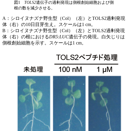
図1
TOLS2
遺伝子の過剰発現は側根創始細胞および側
根の数を減少させる。
A：シロイヌナズナ野生型（Col）（左）とTOLS2過剰発現
体（右）の10日目芽生え。スケールは1 cm。
B：シロイヌナズナ野生型（Col）（左）とTOLS2過剰発現
体（右）の根における
DR5:LUC
遺伝子の発現。白矢じりは
側根創始細胞を示す。スケールは1 cm。