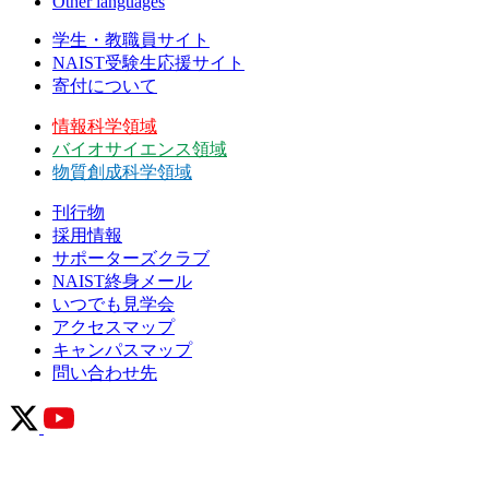
Other languages
学生・教職員サイト
NAIST受験生応援サイト
寄付について
情報科学領域
バイオサイエンス領域
物質創成科学領域
刊行物
採用情報
サポーターズクラブ
NAIST終身メール
いつでも見学会
アクセスマップ
キャンパスマップ
問い合わせ先