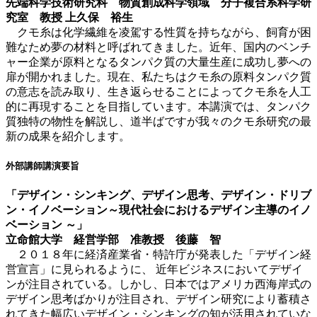
先端科学技術研究科 物質創成科学領域 分子複合系科学研
究室 教授 上久保 裕生
クモ糸は化学繊維を凌駕する性質を持ちながら、飼育が困
難なため夢の材料と呼ばれてきました。近年、国内のベンチ
ャー企業が原料となるタンパク質の大量生産に成功し夢への
扉が開かれました。現在、私たちはクモ糸の原料タンパク質
の意志を読み取り、生き返らせることによってクモ糸を人工
的に再現することを目指しています。本講演では、タンパク
質独特の物性を解説し、道半ばですが我々のクモ糸研究の最
新の成果を紹介します。
外部講師講演要旨
「
デザイン・シンキング、デザイン思考、デザイン・ドリブ
ン・イノベーション～現代社会におけるデザイン主導のイノ
ベーション ～
」
立命館大学 経営学部 准教授 後藤 智
２０１８年に経済産業省・特許庁が発表した「デザイン経
営宣言」に見られるように、 近年ビジネスにおいてデザイ
ンが注目されている。しかし、日本ではアメリカ西海岸式の
デザイン思考ばかりが注目され、デザイン研究により蓄積さ
れてきた幅広いデザイン・シンキングの知が活用されていな