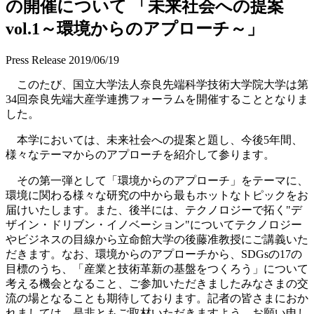
の開催について 「未来社会への提案
vol.1～環境からのアプローチ～」
Press Release
2019/06/19
このたび、国立大学法人奈良先端科学技術大学院大学は第
34回奈良先端大産学連携フォーラムを開催することとなりま
した。
本学においては、未来社会への提案と題し、今後5年間、
様々なテーマからのアプローチを紹介して参ります。
その第一弾として「環境からのアプローチ」をテーマに、
環境に関わる様々な研究の中から最もホットなトピックをお
届けいたします。また、後半には、テクノロジーで拓く"デ
ザイン・ドリブン・イノベーション"についてテクノロジー
やビジネスの目線から立命館大学の後藤准教授にご講義いた
だきます。なお、環境からのアプローチから、SDGsの17の
目標のうち、「産業と技術革新の基盤をつくろう」について
考える機会となること、ご参加いただきましたみなさまの交
流の場となることも期待しております。記者の皆さまにおか
れましては、是非ともご取材いただきますよう、お願い申し