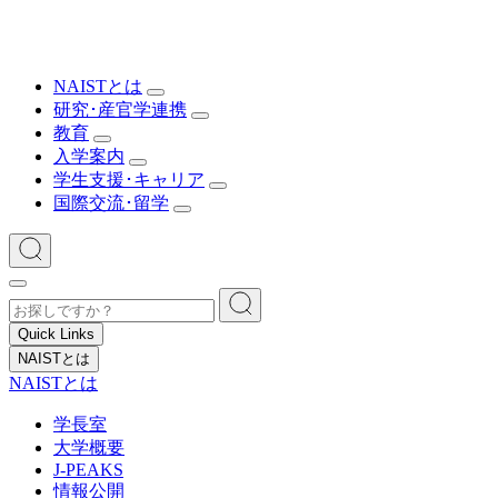
NAISTとは
研究･産官学連携
教育
入学案内
学生支援･キャリア
国際交流･留学
Quick Links
NAISTとは
NAISTとは
学長室
大学概要
J-PEAKS
情報公開