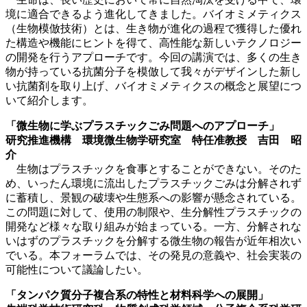
境に適合できるよう進化してきました。バイオミメティクス
（生物模倣技術）とは、生き物が進化の過程で獲得した優れ
た構造や機能にヒントを得て、高性能な新しいテクノロジー
の開発を行うアプローチです。今回の講演では、多くの生き
物が持っている抗菌分子を模倣して我々がデザインした新し
い抗菌剤を取り上げ、バイオミメティクスの概念と展望につ
いて紹介します。
「
微生物に学ぶプラスチックごみ問題へのアプローチ
」
研究推進機構 環境微生物学研究室 特任准教授 吉田 昭
介
生物はプラスチックを食事とすることができない。そのた
め、いったん環境に流出したプラスチックごみは分解されず
に蓄積し、景観の破壊や生態系への影響が懸念されている。
この問題に対して、使用の制限や、生分解性プラスチックの
開発など様々な取り組みが始まっている。一方、分解されな
いはずのプラスチックを分解する微生物の報告が近年相次い
でいる。本フォーラムでは、その発見の意義や、社会実装の
可能性について議論したい。
「
タンパク質分子複合系の特性と材料科学への展開
」