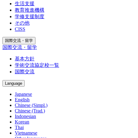
生活支援
教育推進機構
学修支援制度
その他
CISS
国際交流・留学
国際交流・留学
基本方針
学術交流協定校一覧
国際交流
Language
Japanese
English
Chinese (Simpl.)
Chinese (Trad.)
Indonesian
Korean
Thai
Vietnamese