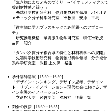
「生き物にまなぶものづくり -バイオミメティクスで
薬剤耐性菌と闘う-」
先端科学技術研究科 物質創成科学領域 バイオミ
メティック分子科学研究室 准教授 安原 主馬
「微生物に学ぶプラスチックごみ問題へのアプロー
チ」
研究推進機構 環境微生物学研究室 特任准教授
吉田 昭介
「タンパク質分子複合系の特性と材料科学への展開」
先端科学技術研究科 物質創成科学領域 分子複合
系科学研究室 教授 上久保 裕生
学外講師講演［15:30～16:30］
「デザイン・シンキング、デザイン思考、デザイン
ド・リブン・イノベーション～現代社会におけるデザ
イン主導のイノベーション～」
立命館大学 経営学部 准教授 後藤 智
閉会の挨拶［16:30～16:35］