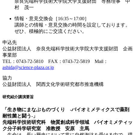
奈良先端科学技術大学院大学支援財団 専務理事 中
村 茂一
情報・意見交換会［16:35～17:00］
講師との情報・意見交換の時間を設定しております。
ぜひ、積極的にご交流ください。
申込先
公益財団法人 奈良先端科学技術大学院大学支援財団 企画
事業部
TEL：0743-72-5810 FAX：0743-72-5819 Mail：
ashida@science-plaza.or.jp
協力
公益財団法人 関西文化学術研究都市推進機構
研究紹介講演要旨
「
生き物にまなぶものづくり -バイオミメティクスで薬剤
耐性菌と闘う-
」
先端科学技術研究科 物質創成科学領域 バイオミメティッ
ク分子科学研究室 准教授 安原 主馬
生命は、長い歴史において常に自然淘汰を受ける中で、環