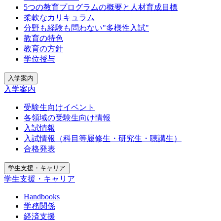
5つの教育プログラムの概要と人材育成目標
柔軟なカリキュラム
分野も経験も問わない"多様性入試"
教育の特色
教育の方針
学位授与
入学案内
入学案内
受験生向けイベント
各領域の受験生向け情報
入試情報
入試情報（科目等履修生・研究生・聴講生）
合格発表
学生支援・キャリア
学生支援・キャリア
Handbooks
学務関係
経済支援