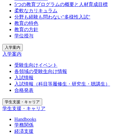
5つの教育プログラムの概要と人材育成目標
柔軟なカリキュラム
分野も経験も問わない"多様性入試"
教育の特色
教育の方針
学位授与
入学案内
入学案内
受験生向けイベント
各領域の受験生向け情報
入試情報
入試情報（科目等履修生・研究生・聴講生）
合格発表
学生支援・キャリア
学生支援・キャリア
Handbooks
学務関係
経済支援