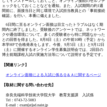
してインストールしておくこと、オンライン接続のセルフチ
ェックをしておくことなどを通知。また、入試期間の約1週
間前に、面接当日と同じ環境で入試担当教員との「事前接続
確認」を行い、本番に備えました。
6日間に亘るオンライン面接は目立ったトラブルはなく期
間内に終了しました。受験後のアンケートでは、ネットワー
クや通信環境について、多くの受験者から特に問題なかった
との回答を得ました。8月8日（土）の午前10時（予定）から
本学HPで合格発表をします。今後、9月5日（土）と9月12日
（土）に開催するオンライン学生募集説明会では、2回目の
博士前期課程入試の実施方法等について説明する予定です。
【関連リンク】
オンライン面接による入試に係るＱ＆Ａに関するページ
【取材に関する問い合わせ先】
奈良先端科学技術大学院大学 教育支援課 入試係
Tel：0743-72-5083
E-mail：exam[at]ad.naist.jp