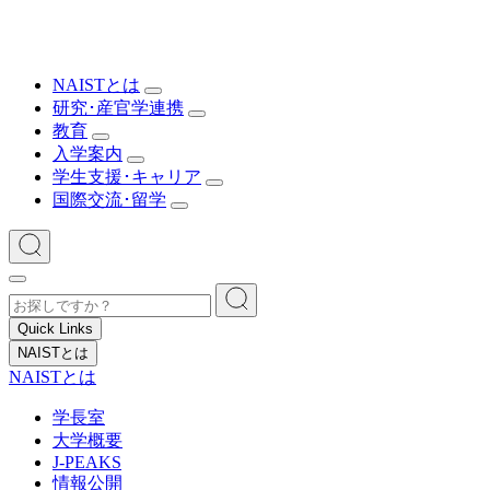
NAISTとは
研究･産官学連携
教育
入学案内
学生支援･キャリア
国際交流･留学
Quick Links
NAISTとは
NAISTとは
学長室
大学概要
J-PEAKS
情報公開