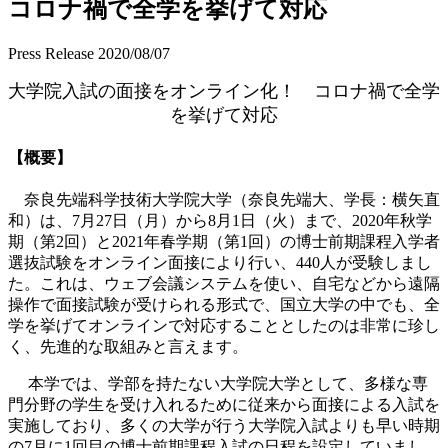
コロナ禍で全学を挙げて対応
Press Release
2020/08/07
大学院入試の面接をオンライン化！ コロナ禍で全学
を挙げて対応
【概要】
奈良先端科学技術大学院大学（奈良先端大、学長：横矢直
和）は、7月27日（月）から8月1日（火）まで、2020年秋学
期（第2回）と2021年春学期（第1回）の博士前期課程入学者
選抜試験をオンライン面接により行い、440人が受験しまし
た。これは、ウェブ会議システムを使い、自宅などから遠隔
操作で面接試験が受けられる形式で、国立大学の中でも、全
学を挙げてオンラインで対応することとしたのは非常に珍し
く、先進的な取組みと言えます。
本学では、学部を持たない大学院大学として、多様な専
門分野の学生を受け入れるために従来から面接による入試を
実施しており、多くの大学が行う大学院入試よりも早い時期
の7月に1回目の博士前期課程入試の日程を設定していまし