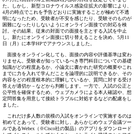
た。しかし、新型コロナウイルス感染症拡大の影響により、
4月の時点でこれを予告どおりに実施することが極めて不透
明になったため、受験者が不安を感じたり、受験そのものが
困難になったりしないようにオンライン面接での対応を検
討。その結果、従来の対面での面接を主とする入試を中止
し、新たにオンライン面接に切り替えることを決め、5月11
日（月）に本学HPでアナウンスしました。
面接をオンライン化しても、面接の内容や評価基準は変わ
りません。受験者が知っているべき専門科目についての基礎
知識がどの程度あるか、小論文に書かれた研究の概要やこれ
までに力を入れて学んだことを論理的に説明できるか、その
内容をどの程度根本的に理解しているか、質問に対する受け
答えが適切か－などから判断します。一方で、入試の公正と
公平性を確保するため、ウェブカメラによる本人確認や、想
定問答集を用意して接続トラブルに対処するなどの配慮をし
ました。
これだけ多人数の規模の入試をオンラインで実施するのは
初めてとあって、受験者に対し、あらかじめウェブ会議ツー
ルであるWebex（※Cisco社の製品）のアプリをダウンロード