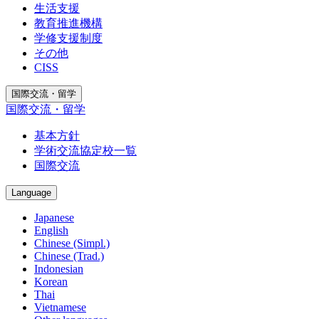
生活支援
教育推進機構
学修支援制度
その他
CISS
国際交流・留学
国際交流・留学
基本方針
学術交流協定校一覧
国際交流
Language
Japanese
English
Chinese (Simpl.)
Chinese (Trad.)
Indonesian
Korean
Thai
Vietnamese