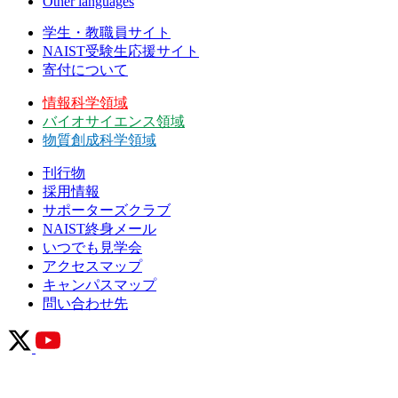
Other languages
学生・教職員サイト
NAIST受験生応援サイト
寄付について
情報科学領域
バイオサイエンス領域
物質創成科学領域
刊行物
採用情報
サポーターズクラブ
NAIST終身メール
いつでも見学会
アクセスマップ
キャンパスマップ
問い合わせ先