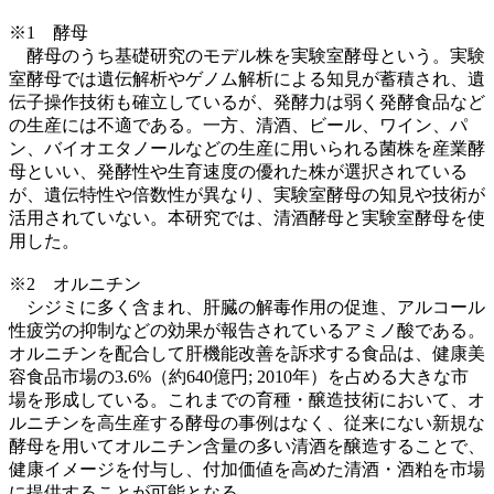
※1 酵母
酵母のうち基礎研究のモデル株を実験室酵母という。実験
室酵母では遺伝解析やゲノム解析による知見が蓄積され、遺
伝子操作技術も確立しているが、発酵力は弱く発酵食品など
の生産には不適である。一方、清酒、ビール、ワイン、パ
ン、バイオエタノールなどの生産に用いられる菌株を産業酵
母といい、発酵性や生育速度の優れた株が選択されている
が、遺伝特性や倍数性が異なり、実験室酵母の知見や技術が
活用されていない。本研究では、清酒酵母と実験室酵母を使
用した。
※2 オルニチン
シジミに多く含まれ、肝臓の解毒作用の促進、アルコール
性疲労の抑制などの効果が報告されているアミノ酸である。
オルニチンを配合して肝機能改善を訴求する食品は、健康美
容食品市場の3.6%（約640億円; 2010年）を占める大きな市
場を形成している。これまでの育種・醸造技術において、オ
ルニチンを高生産する酵母の事例はなく、従来にない新規な
酵母を用いてオルニチン含量の多い清酒を醸造することで、
健康イメージを付与し、付加価値を高めた清酒・酒粕を市場
に提供することが可能となる。