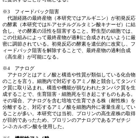
※3 フィードバック阻害
代謝経路の最終産物（本研究ではアルギニン）が初発反応
の酵素（本研究では
N
-アセチルグルタミン酸キナーゼ）に結
合し、その酵素の活性を阻害すること。野生型の細胞では、
この仕組みによって最終産物が過剰に合成されないように厳
密に調節されている。初発反応の酵素を遺伝的に改変し、フ
ィードバック阻害を解除することで、最終産物の過剰合成
（高生産）が可能になる。
※4 アナログ
アナログとはアミノ酸と構造や性質が類似している化合物
のことを言う。細胞内で対応するアミノ酸と競合してタンパ
ク質に取り込まれ、構造や機能が損なわれたタンパク質を生
成することで、生育阻害・細胞死を引き起こすものもある。
その場合、アナログを含む培地で生育できる株（耐性株）を
分離すると、対応するアミノ酸を細胞内外に著量生産してい
ることが多い。本研究では当初、プロリンの高生産株の取得
が目的であったため、プロリンのアナログであるアゼチジ
ン-2-カルボン酸を使用した。