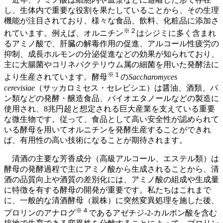
し、生体内で重要な役割を果たしていることから、その生理
機能が注目されており、様々な食品、飲料、化粧品に添加さ
※
２
れています。例えば、オルニチン
はシジミに多く含まれ
るアミノ酸で、肝臓の解毒作用の促進、アルコール性疲労の
抑制、成長ホルモンの分泌促進などの効果が知られており、
主に大腸菌やコリネバクテリウム属の細菌を用いた発酵法に
※
１
より生産されています。酵母
の
Saccharomyces
cerevisiae
（サッカロミセス・セレビシエ）は醤油、酒類、パ
ン類などの発酵・醸造食品、バイオエタノールなどの製造に
使用され、8兆円超と想定される巨大産業を支えている重要
な微生物です。従って、食品として高い安全性が認められて
いる酵母を用いてオルニチンを発酵生産することができれ
ば、有用性の高い技術になることが期待されます。
清酒の主要な芳香成分（高級アルコール、エステル類）は
酵母の発酵過程で主にアミノ酸から生成されることから、清
酒の品質向上や酒質の差別化には、アミノ酸の組成や生成量
に特徴を有する酵母の開発が重要です。私たちはこれまで
に、一般的な清酒酵母（親株）に突然変異処理を施した後、
※４
プロリンのアナログ
であるアゼチジ-2-カルボン酸を含む