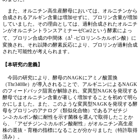
また、オルニチン高生産酵母においては、オルニチンから
合成されるアルギン含量は増加せずに、プロリン含量が増加
していました。その理由としては、過剰合成されたオルニチ
ンがオルニチントランスアミナーゼCar2という酵素によっ
1
て、プロリン合成の中間体（Δ
-ピロリン-5-カルボン酸）に
変換され、それ以降の酵素反応により、プロリンが過剰合成
された可能性が考えられます。
【本研究の意義】
今回の研究により、酵母のNAGKにアミノ酸置換
（Thr340Ile）が導入されることで、アルギニンによるNAGK
のフィードバック阻害が解除され、変異型NAGKを発現する
酵母ではオルニチン含量が著しく増加することを初めて明ら
かにしました。また、このような変異型NAGKを発現する酵
母をプロリンのアナログ（類似化合物）であるアゼチジ
ン-2-カルボン酸に耐性を示す菌株を選んで取得したことか
ら、「アゼチジン-2-カルボン酸耐性」がオルニチン高生産
株の選抜・育種の指標になることが分かりました（特許取得
済み）。