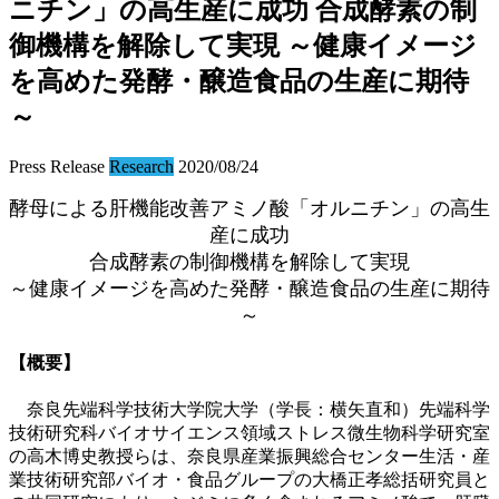
ニチン」の高生産に成功 合成酵素の制
御機構を解除して実現 ～健康イメージ
を高めた発酵・醸造食品の生産に期待
～
Press Release
Research
2020/08/24
酵母による肝機能改善アミノ酸「オルニチン」の高生
産に成功
合成酵素の制御機構を解除して実現
～健康イメージを高めた発酵・醸造食品の生産に期待
～
【概要】
奈良先端科学技術大学院大学（学長：横矢直和）先端科学
技術研究科バイオサイエンス領域ストレス微生物科学研究室
の高木博史教授らは、奈良県産業振興総合センター生活・産
業技術研究部バイオ・食品グループの大橋正孝総括研究員と