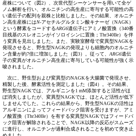
産株について（図2）、次世代型シーケンサーを用いて全ゲ
ノム解析を行い、オルニチンの高生産に寄与する可能性の高
い遺伝子の配列を親株と比較しました。その結果、オルニチ
ン高生産株には
N
-アセチルグルタミン酸キナーゼ（NAGK）
という酵素をコードする
ARG6
遺伝子にアミノ酸置換（340番
目残基のスレオニンがイソロイシンに置換；Thr340Ile）を伴
う変異を見出しました。また、実験室酵母で変異型NAGKを
発現させると、野生型NAGKの発現よりも細胞内のオルニチ
ン含量が約7倍に増加しました（図3）。従って、
ARG6
遺伝
子の変異がオルニチン高生産に寄与している可能性が強く示
唆されました。
次に、野生型および変異型のNAGKを大腸菌で発現させ、
精製した後、酵素活性を測定しました（図4）。その結果、
野生型NAGKでは、アルギニンを1 mM添加すると活性がほ
ぼ消失しましたが、変異型NAGKでは、ほとんど活性が低下
しませんでした。これらの結果から、野生型NAGKの活性は
アルギニンによってフィードバック阻害を受けますが、アミ
ノ酸置換（Thr340Ile）を有する変異型NAGKではフィードバ
ック阻害が解除されることで、NAGK以降の反応がスムーズ
に進行し、オルニチンが過剰合成されることを初めて突き止
めました。