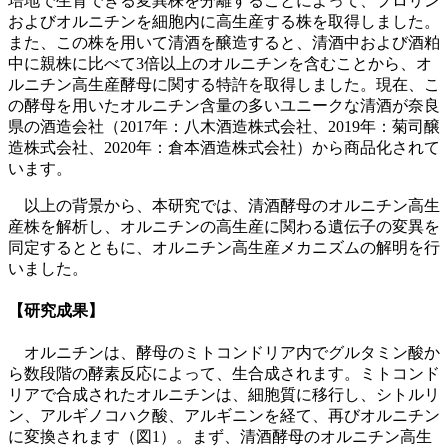
培地で生育できる変異株を分離することによって、プロリン
およびオルニチンを細胞内に高生産する株を取得しました。
また、この株を用いて清酒を醸造すると、清酒中および酒粕
中に親株に比べて3倍以上のオルニチンを含むことから、オ
ルニチン高生産酵母に関する特許を取得しました。現在、こ
の酵母を用いたオルニチン含量の多いユニークな清酒が奈良
県の酒造会社（2017年：八木酒造株式会社、2019年：菊司醸
造株式会社、2020年：倉本酒造株式会社）から商品化されて
います。
以上の背景から、本研究では、清酒酵母のオルニチン高生
産株を解析し、オルニチンの高生産に関わる遺伝子の変異を
同定するとともに、オルニチン高生産メカニズムの解明を行
いました。
【研究成果】
オルニチンは、酵母のミトコンドリア内でグルタミン酸か
ら数段階の酵素反応によって、生合成されます。ミトコンド
リアで合成されたオルニチンは、細胞質に移行し、シトルリ
ン、アルギノコハク酸、アルギニンを経て、再びオルニチン
に変換されます（図1）。まず、清酒酵母のオルニチン高生