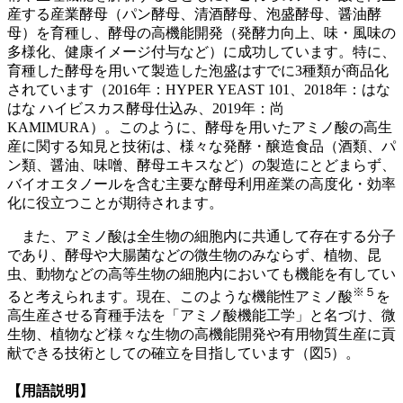
産する産業酵母（パン酵母、清酒酵母、泡盛酵母、醤油酵
母）を育種し、酵母の高機能開発（発酵力向上、味・風味の
多様化、健康イメージ付与など）に成功しています。特に、
育種した酵母を用いて製造した泡盛はすでに3種類が商品化
されています（2016年：HYPER YEAST 101、2018年：はな
はな ハイビスカス酵母仕込み、2019年：尚
KAMIMURA）。このように、酵母を用いたアミノ酸の高生
産に関する知見と技術は、様々な発酵・醸造食品（酒類、パ
ン類、醤油、味噌、酵母エキスなど）の製造にとどまらず、
バイオエタノールを含む主要な酵母利用産業の高度化・効率
化に役立つことが期待されます。
また、アミノ酸は全生物の細胞内に共通して存在する分子
であり、酵母や大腸菌などの微生物のみならず、植物、昆
虫、動物などの高等生物の細胞内においても機能を有してい
※５
ると考えられます。現在、このような機能性アミノ酸
を
高生産させる育種手法を「アミノ酸機能工学」と名づけ、微
生物、植物など様々な生物の高機能開発や有用物質生産に貢
献できる技術としての確立を目指しています（図5）。
【用語説明】