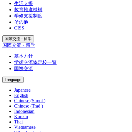
生活支援
教育推進機構
学修支援制度
その他
CISS
国際交流・留学
国際交流・留学
基本方針
学術交流協定校一覧
国際交流
Language
Japanese
English
Chinese (Simpl.)
Chinese (Trad.)
Indonesian
Korean
Thai
Vietnamese