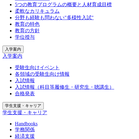
5つの教育プログラムの概要と人材育成目標
柔軟なカリキュラム
分野も経験も問わない"多様性入試"
教育の特色
教育の方針
学位授与
入学案内
入学案内
受験生向けイベント
各領域の受験生向け情報
入試情報
入試情報（科目等履修生・研究生・聴講生）
合格発表
学生支援・キャリア
学生支援・キャリア
Handbooks
学務関係
経済支援