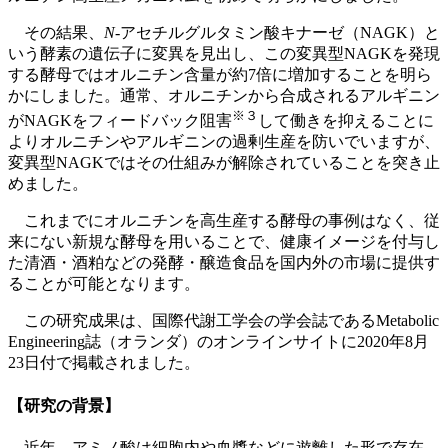
その結果、
N
-アセチルグルタミン酸キナーゼ（NAGK）と
いう酵素の遺伝子に変異を見出し、この変異型NAGKを発現
する酵母ではオルニチン含量が約7倍に増加することを明ら
かにしました。通常、オルニチンから合成されるアルギニン
※
３
がNAGKをフィードバック阻害
して働きを抑えることに
よりオルニチンやアルギニンの過剰生産を防いでいますが、
変異型NAGKではその仕組みが解除されていることを突き止
めました。
これまでにオルニチンを高生産する酵母の事例はなく、従
来にない新規な酵母を用いることで、健康イメージを付与し
た清酒・酒粕などの発酵・醸造食品を国内外の市場に提供す
ることが可能となります。
この研究成果は、国際代謝工学会の学会誌であるMetabolic
Engineering誌（オランダ）のオンラインサイトに2020年8月
23日付で掲載されました。
【研究の背景】
近年、アミノ酸は細胞内や血漿などに遊離した形で存在