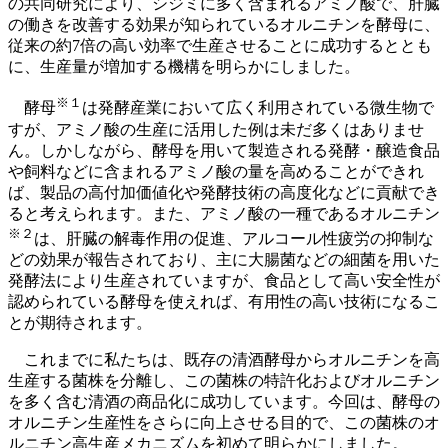
の共同研究により、シジミに多く含まれるアミノ酸で、肝臓
の働きを改善する効果が知られているオルニチンを酵母に、
従来の約7倍の高い効率で生産させることに成功するととも
に、生産量が増加する機構を明らかにしました。
※
１
酵母
は発酵産業において広く利用されている微生物で
すが、アミノ酸の生産に活用した例は未だ多くはありませ
ん。しかしながら、酵母を用いて製造される発酵・醸造食品
や飼料などに含まれるアミノ酸の量を高めることができれ
ば、製品の高付加価値化や発酵技術の高度化などに貢献でき
ると考えられます。また、アミノ酸の一種であるオルニチン
※
２
は、肝臓の解毒作用の促進、アルコール性疲労の抑制な
どの効果が報告されており、主に大腸菌などの細菌を用いた
発酵法により生産されていますが、食品として高い安全性が
認められている酵母を使えれば、有用性の高い技術になるこ
とが期待されます。
これまでに私たちは、既存の清酒酵母からオルニチンを高
生産する菌株を分離し、この菌株の特許化およびオルニチン
を多く含む清酒の商品化に成功しています。今回は、酵母の
オルニチン生産性をさらに向上させる目的で、この菌株のオ
ルニチン高生産メカニズムを初めて明らかにしました。