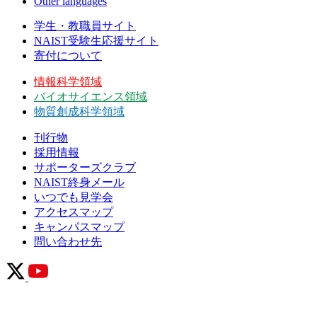
Other languages
学生・教職員サイト
NAIST受験生応援サイト
寄付について
情報科学領域
バイオサイエンス領域
物質創成科学領域
刊行物
採用情報
サポーターズクラブ
NAIST終身メール
いつでも見学会
アクセスマップ
キャンパスマップ
問い合わせ先