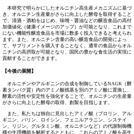
本研究で明らかにしたオルニチン高生産メカニズムに基づ
き、オルニチン生産量がさらに向上した酵母を取得すること
で、清酒・酒粕をはじめ、味噌・醤油などの醸造食品の高付
加価値化（健康イメージのアップ）が可能となり、これまで
にない機能性醸造食品を市場に数多く投入できると考えられ
ます。また、オルニチン含量の高い醸造食品の開発によっ
て、サプリメントを購入することなく、通常の食品からオル
ニチンの高摂取が可能となり、国民の豊かな食生活の実現に
貢献することができます。
【今後の展開】
オルニチンやアルギニンの合成を制御しているNAGK（酵
素タンパク質）内のアミノ酸残基を別のアミノ酸に置換し、
酵素の活性や安定性を強化することで、オルニチンの生産量
がさらに向上した酵母の取得、創製を目指します。
また、私たちは独自に見出したアミノ酸（プロリン、アル
ギニン、バリン、ロイシン、フェニルアラニン、システイ
ン、リジン、グルタミン酸、オルニチンなど）の代謝制御機
構や生理機能を解析するとともに、これらのアミノ酸を高生