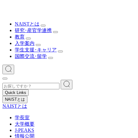
NAISTとは
研究･産官学連携
教育
入学案内
学生支援･キャリア
国際交流･留学
Quick Links
NAISTとは
NAISTとは
学長室
大学概要
J-PEAKS
情報公開