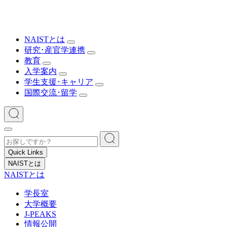
NAISTとは
研究･産官学連携
教育
入学案内
学生支援･キャリア
国際交流･留学
Quick Links
NAISTとは
NAISTとは
学長室
大学概要
J-PEAKS
情報公開