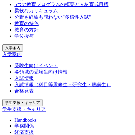
5つの教育プログラムの概要と人材育成目標
柔軟なカリキュラム
分野も経験も問わない"多様性入試"
教育の特色
教育の方針
学位授与
入学案内
入学案内
受験生向けイベント
各領域の受験生向け情報
入試情報
入試情報（科目等履修生・研究生・聴講生）
合格発表
学生支援・キャリア
学生支援・キャリア
Handbooks
学務関係
経済支援