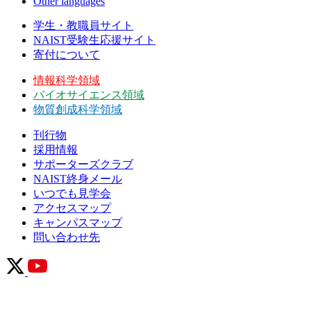
Other languages
学生・教職員サイト
NAIST受験生応援サイト
寄付について
情報科学領域
バイオサイエンス領域
物質創成科学領域
刊行物
採用情報
サポーターズクラブ
NAIST終身メール
いつでも見学会
アクセスマップ
キャンパスマップ
問い合わせ先