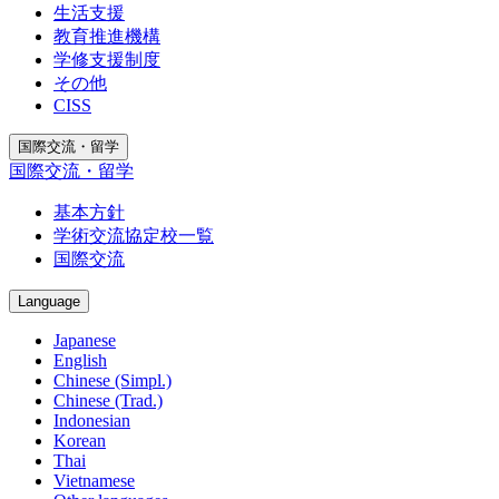
生活支援
教育推進機構
学修支援制度
その他
CISS
国際交流・留学
国際交流・留学
基本方針
学術交流協定校一覧
国際交流
Language
Japanese
English
Chinese (Simpl.)
Chinese (Trad.)
Indonesian
Korean
Thai
Vietnamese