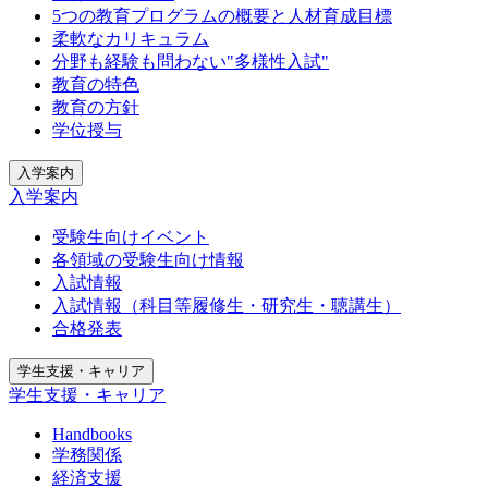
5つの教育プログラムの概要と人材育成目標
柔軟なカリキュラム
分野も経験も問わない"多様性入試"
教育の特色
教育の方針
学位授与
入学案内
入学案内
受験生向けイベント
各領域の受験生向け情報
入試情報
入試情報（科目等履修生・研究生・聴講生）
合格発表
学生支援・キャリア
学生支援・キャリア
Handbooks
学務関係
経済支援