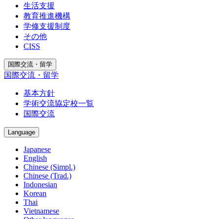
生活支援
教育推進機構
学修支援制度
その他
CISS
国際交流・留学
国際交流・留学
基本方針
学術交流協定校一覧
国際交流
Language
Japanese
English
Chinese (Simpl.)
Chinese (Trad.)
Indonesian
Korean
Thai
Vietnamese