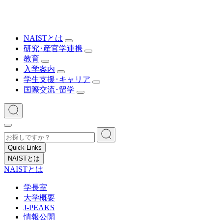
NAISTとは
研究･産官学連携
教育
入学案内
学生支援･キャリア
国際交流･留学
Quick Links
NAISTとは
NAISTとは
学長室
大学概要
J-PEAKS
情報公開