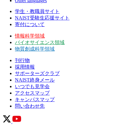
Other languages
学生・教職員サイト
NAIST受験生応援サイト
寄付について
情報科学領域
バイオサイエンス領域
物質創成科学領域
刊行物
採用情報
サポーターズクラブ
NAIST終身メール
いつでも見学会
アクセスマップ
キャンパスマップ
問い合わせ先