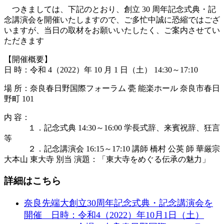
つきましては、下記のとおり、創立 30 周年記念式典・記
念講演会を開催いたしますので、ご多忙中誠に恐縮ではござ
いますが、当日の取材をお願いいたしたく、ご案内させてい
ただきます
【開催概要】
日 時：令和 4（2022）年 10 月 1 日（土） 14:30～17:10
場 所：奈良春日野国際フォーラム 甍 能楽ホール 奈良市春日
野町 101
内 容：
１．記念式典 14:30～16:00 学長式辞、来賓祝辞、狂言
等
２．記念講演会 16:15～17:10 講師 橋村 公英 師 華厳宗
大本山 東大寺 別当 演題：「東大寺をめぐる伝承の魅力」
詳細はこちら
奈良先端大創立30周年記念式典・記念講演会を
開催 日時：令和4（2022）年10月1日（土）