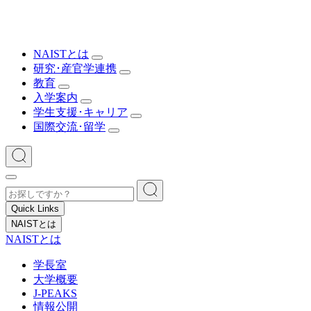
NAISTとは
研究･産官学連携
教育
入学案内
学生支援･キャリア
国際交流･留学
Quick Links
NAISTとは
NAISTとは
学長室
大学概要
J-PEAKS
情報公開