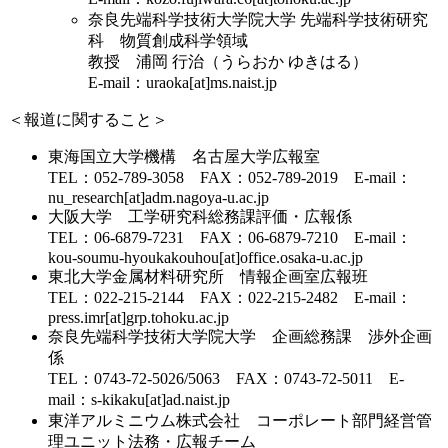
奈良先端科学技術大学院大学 先端科学技術研究
科 物質創成科学領域
教授 浦岡 行治（うらおか ゆきはる）
E-mail：uraoka[at]ms.naist.jp
＜
報道に関すること
＞
東海国立大学機構 名古屋大学広報室
TEL：052-789-3058 FAX：052-789-2019 E-mail：
nu_research[at]adm.nagoya-u.ac.jp
大阪大学 工学研究科総務課評価・広報係
TEL：06-6879-7231 FAX：06-6879-7210 E-mail：
kou-soumu-hyoukakouhou[at]office.osaka-u.ac.jp
東北大学金属材料研究所 情報企画室広報班
TEL：022-215-2144 FAX：022-215-2482 E-mail：
press.imr[at]grp.tohoku.ac.jp
奈良先端科学技術大学院大学 企画総務課 渉外企画
係
TEL：0743-72-5026/5063 FAX：0743-72-5011 E-
mail：s-kikaku[at]ad.naist.jp
東洋アルミニウム株式会社 コーポレート部門経営管
理ユニット法務・広報チーム