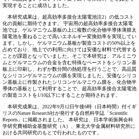
実現することに成功しました。
本研究成果は、超高効率多接合太陽電池注2）の低コスト
化の貢献に期待できます。 宇宙用の超高効率多接合太陽電
池では、ゲルマニウム基板の上に複数の化合物半導体薄膜太
陽電池を重ねることで高いエネルギー変換効率を実現してい
ます。しかし、ゲルマニウム基板が製造コストの50%以上を
占めており、地上での利用に向けては安価な材料で代替する
ことが課題となっていました。そこで本研究は、アルミニウ
ムとゲルマニウムの合金を含む特殊なペーストをシリコン基
板上に印刷し、わずか数分間の熱処理を行うことで、高品質
なシリコンゲルマニウムの膜を実現しました。安価なシリコ
ン基板上に作製されたシリコンゲルマニウム膜を、化合物半
導体の基板として利用することで、超高効率多接合太陽電池
の製造コストを1/10以下にすることが期待されます。
本研究成果は、2022年9月12日午後6時（日本時間）付イギ
リスのNature Research社が発行する自然科学誌「Scientific
Reports」に掲載されました。 本研究は、日本学術振興会科
学研究費補助金基盤研究（A）、東北大学金属材料研究所に
おける共同研究のもとで行われたものです。