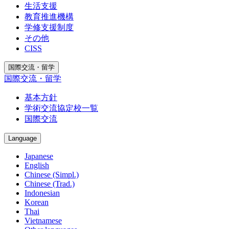
生活支援
教育推進機構
学修支援制度
その他
CISS
国際交流・留学
国際交流・留学
基本方針
学術交流協定校一覧
国際交流
Language
Japanese
English
Chinese (Simpl.)
Chinese (Trad.)
Indonesian
Korean
Thai
Vietnamese