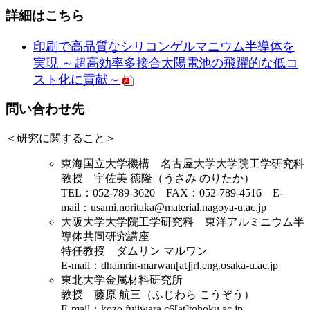
詳細はこちら
印刷で高品質なシリコンゲルマニウム半導体を
実現 ～超高効率多接合太陽電池の飛躍的な低コ
スト化に貢献～
問い合わせ先
＜
研究に関すること
＞
東海国立大学機構 名古屋大学大学院工学研究科
教授 宇佐美 徳隆（うさみ のりたか）
TEL：052-789-3620 FAX：052-789-4516 E-
mail：usami.noritaka@material.nagoya-u.ac.jp
大阪大学大学院工学研究科 東洋アルミニウム半
導体共同研究講座
特任教授 ダムリン マルワン
E-mail：dhamrin-marwan[at]jrl.eng.osaka-u.ac.jp
東北大学金属材料研究所
教授 藤原 航三（ふじわら こうぞう）
E-mail：kozo.fujiwara.c6[at]tohoku.ac.jp