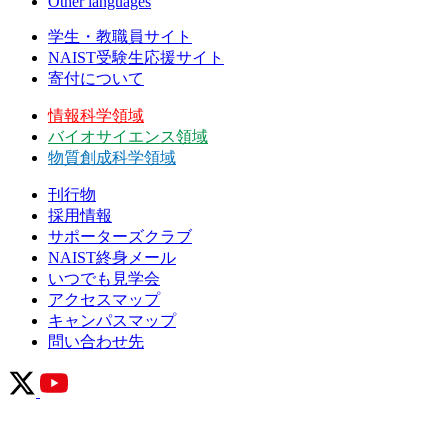
Other languages
学生・教職員サイト
NAIST受験生応援サイト
寄付について
情報科学領域
バイオサイエンス領域
物質創成科学領域
刊行物
採用情報
サポーターズクラブ
NAIST終身メール
いつでも見学会
アクセスマップ
キャンパスマップ
問い合わせ先