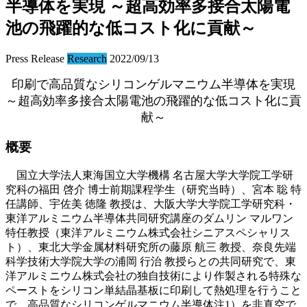
半導体を実現 ～超高効率多接合太陽電
池の飛躍的な低コスト化に貢献～
Press Release
Research
2022/09/13
印刷で高品質なシリコンゲルマニウム半導体を実現
～超高効率多接合太陽電池の飛躍的な低コスト化に貢
献～
概要
国立大学法人東海国立大学機構 名古屋大学大学院工学研
究科の福田 啓介 博士前期課程学生（研究当時）、宮本 聡 特
任講師、宇佐美 徳隆 教授は、大阪大学大学院工学研究科・
東洋アルミニウム半導体共同研究講座のダムリン マルワン
特任教授（東洋アルミニウム株式会社シニアスペシャリス
ト）、東北大学金属材料研究所の藤原 航三 教授、奈良先端
科学技術大学院大学の浦岡 行治 教授らとの共同研究で、東
洋アルミニウム株式会社の独自技術により作製される特殊な
ペーストをシリコン単結晶基板に印刷して熱処理を行うこと
で、高品質なシリコンゲルマニウム半導体注1）を非真空で