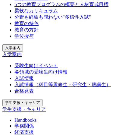
5つの教育プログラムの概要と人材育成目標
柔軟なカリキュラム
分野も経験も問わない"多様性入試"
教育の特色
教育の方針
学位授与
入学案内
入学案内
受験生向けイベント
各領域の受験生向け情報
入試情報
入試情報（科目等履修生・研究生・聴講生）
合格発表
学生支援・キャリア
学生支援・キャリア
Handbooks
学務関係
経済支援