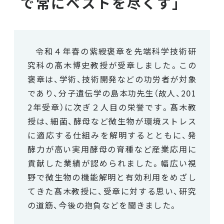
で常にベストを尽くす」
令和４年春の紫綬褒章を先端科学技術研
究科の髙木博史教授が受章しました。この
褒章は、学術、技術開発などの功労者が対象
であり、分子遺伝学の島本功先生（故人、201
2年受章）に次ぎ２人目の栄誉です。髙木教
授は、細菌、酵母など微生物が環境ストレス
に適応する仕組みを解明するとともに、発
酵力が高い実用酵母の育種など産業応用に
貢献した業績が認められました。幅広い視
野で微生物の機能解明と有効利用をめざし
てきた髙木教授に、受章に対する思い、研究
の道筋、今後の抱負などを聞きました。