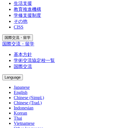
生活支援
教育推進機構
学修支援制度
その他
CISS
国際交流・留学
国際交流・留学
基本方針
学術交流協定校一覧
国際交流
Language
Japanese
English
Chinese (Simpl.)
Chinese (Trad.)
Indonesian
Korean
Thai
Vietnamese