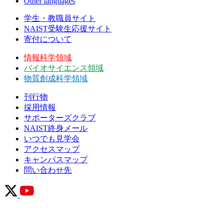
Other languages
学生・教職員サイト
NAIST受験生応援サイト
寄付について
情報科学領域
バイオサイエンス領域
物質創成科学領域
刊行物
採用情報
サポーターズクラブ
NAIST終身メール
いつでも見学会
アクセスマップ
キャンパスマップ
問い合わせ先