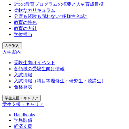
5つの教育プログラムの概要と人材育成目標
柔軟なカリキュラム
分野も経験も問わない"多様性入試"
教育の特色
教育の方針
学位授与
入学案内
入学案内
受験生向けイベント
各領域の受験生向け情報
入試情報
入試情報（科目等履修生・研究生・聴講生）
合格発表
学生支援・キャリア
学生支援・キャリア
Handbooks
学務関係
経済支援