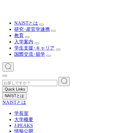
NAISTとは
研究･産官学連携
教育
入学案内
学生支援･キャリア
国際交流･留学
Quick Links
NAISTとは
NAISTとは
学長室
大学概要
J-PEAKS
情報公開