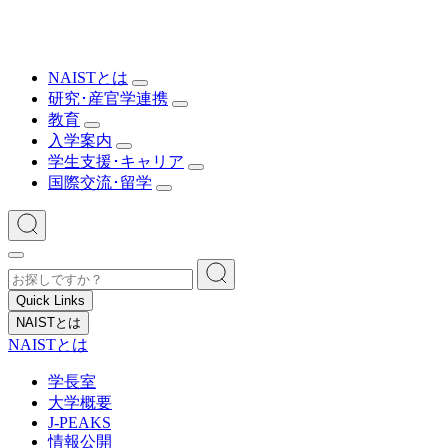
NAISTとは
研究･産官学連携
教育
入学案内
学生支援･キャリア
国際交流･留学
Quick Links
NAISTとは
NAISTとは
学長室
大学概要
J-PEAKS
情報公開