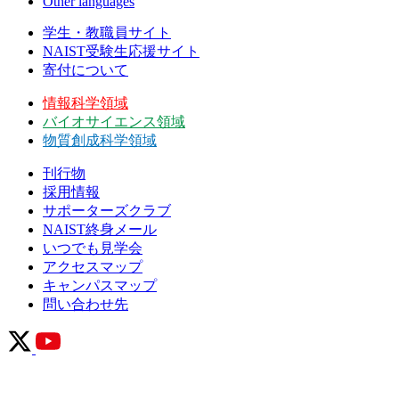
Other languages
学生・教職員サイト
NAIST受験生応援サイト
寄付について
情報科学領域
バイオサイエンス領域
物質創成科学領域
刊行物
採用情報
サポーターズクラブ
NAIST終身メール
いつでも見学会
アクセスマップ
キャンパスマップ
問い合わせ先