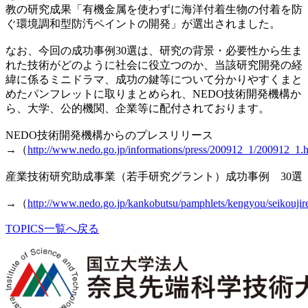
教の研究成果「有機金属を使わずに海洋付着生物の付着を防
ぐ環境調和型防汚ペイントの開発」が選出されました。
なお、今回の成功事例30選は、研究の背景・必要性から生ま
れた技術がどのように社会に役立つのか、当該研究開発の経
緯に係るミニドラマ、成功の鍵等について分かりやすくまと
めたパンフレットに取りまとめられ、NEDO技術開発機構か
ら、大学、公的機関、企業等に配付されております。
NEDO技術開発機構からのプレスリリース
→（
http://www.nedo.go.jp/informations/press/200912_1/200912_1.
産業技術研究助成事業（若手研究グラント）成功事例 30選
→（
http://www.nedo.go.jp/kankobutsu/pamphlets/kengyou/seikoujire
TOPICS一覧へ戻る