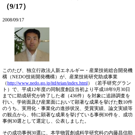
（9/17）
2008/09/17
このたび、独立行政法人新エネルギー・産業技術総合開発機
構（NEDO技術開発機構）が、産業技術研究助成事業
（
http://www.nedo.go.jp/itd/teian/index.html
）（若手研究グラン
ト）で、平成12年度の同制度創設当初より平成18年9月30日
までに助成研究が終了した者（436件）を対象に追跡調査を
行い、学術面及び産業面において顕著な成果を挙げた数10件
のうち、実用化・事業化の進捗状況、受賞実績、論文実績等
の観点から、特に顕著な成果を挙げている事例30件を、成功
事例30選として選定し、公表しました。
その成功事例30選に、本学物質創成科学研究科の内藤昌信助