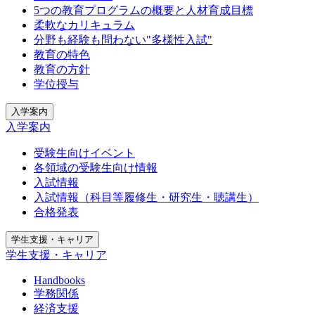
5つの教育プログラムの概要と人材育成目標
柔軟なカリキュラム
分野も経験も問わない"多様性入試"
教育の特色
教育の方針
学位授与
入学案内
入学案内
受験生向けイベント
各領域の受験生向け情報
入試情報
入試情報（科目等履修生・研究生・聴講生）
合格発表
学生支援・キャリア
学生支援・キャリア
Handbooks
学務関係
経済支援