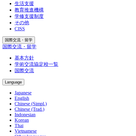
生活支援
教育推進機構
学修支援制度
その他
CISS
国際交流・留学
国際交流・留学
基本方針
学術交流協定校一覧
国際交流
Language
Japanese
English
Chinese (Simpl.)
Chinese (Trad.)
Indonesian
Korean
Thai
Vietnamese