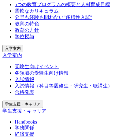
5つの教育プログラムの概要と人材育成目標
柔軟なカリキュラム
分野も経験も問わない"多様性入試"
教育の特色
教育の方針
学位授与
入学案内
入学案内
受験生向けイベント
各領域の受験生向け情報
入試情報
入試情報（科目等履修生・研究生・聴講生）
合格発表
学生支援・キャリア
学生支援・キャリア
Handbooks
学務関係
経済支援