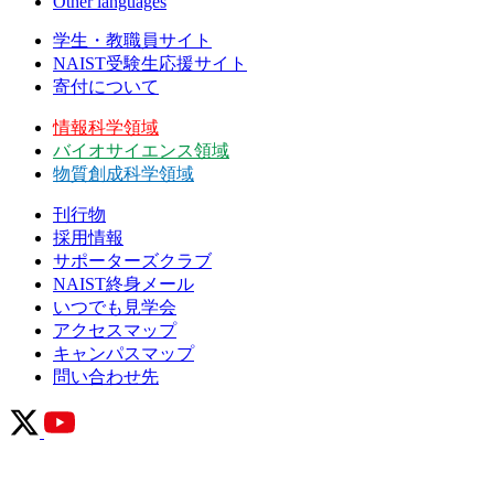
Other languages
学生・教職員サイト
NAIST受験生応援サイト
寄付について
情報科学領域
バイオサイエンス領域
物質創成科学領域
刊行物
採用情報
サポーターズクラブ
NAIST終身メール
いつでも見学会
アクセスマップ
キャンパスマップ
問い合わせ先