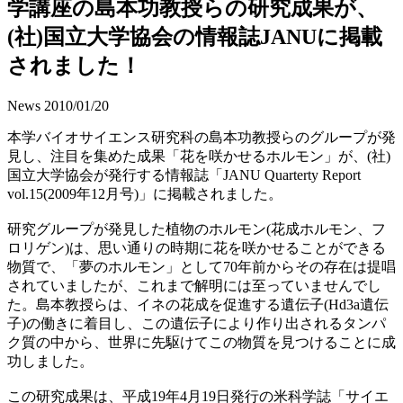
学講座の島本功教授らの研究成果が、
(社)国立大学協会の情報誌JANUに掲載
されました！
News
2010/01/20
本学バイオサイエンス研究科の島本功教授らのグループが発
見し、注目を集めた成果「花を咲かせるホルモン」が、(社)
国立大学協会が発行する情報誌「JANU Quarterty Report
vol.15(2009年12月号)」に掲載されました。
研究グループが発見した植物のホルモン(花成ホルモン、フ
ロリゲン)は、思い通りの時期に花を咲かせることができる
物質で、「夢のホルモン」として70年前からその存在は提唱
されていましたが、これまで解明には至っていませんでし
た。島本教授らは、イネの花成を促進する遺伝子(Hd3a遺伝
子)の働きに着目し、この遺伝子により作り出されるタンパ
ク質の中から、世界に先駆けてこの物質を見つけることに成
功しました。
この研究成果は、平成19年4月19日発行の米科学誌「サイエ