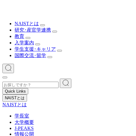
NAISTとは
研究･産官学連携
教育
入学案内
学生支援･キャリア
国際交流･留学
Quick Links
NAISTとは
NAISTとは
学長室
大学概要
J-PEAKS
情報公開