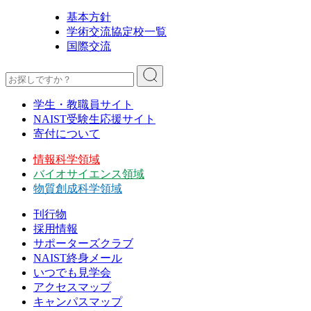
基本方針
学術交流協定校一覧
国際交流
学生・教職員サイト
NAIST受験生応援サイト
寄付について
情報科学領域
バイオサイエンス領域
物質創成科学領域
刊行物
採用情報
サポーターズクラブ
NAIST終身メール
いつでも見学会
アクセスマップ
キャンパスマップ