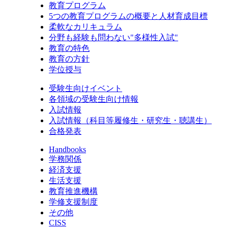
教育プログラム
5つの教育プログラムの概要と人材育成目標
柔軟なカリキュラム
分野も経験も問わない"多様性入試"
教育の特色
教育の方針
学位授与
受験生向けイベント
各領域の受験生向け情報
入試情報
入試情報（科目等履修生・研究生・聴講生）
合格発表
Handbooks
学務関係
経済支援
生活支援
教育推進機構
学修支援制度
その他
CISS