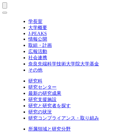
学長室
大学概要
J-PEAKS
情報公開
取組・計画
広報活動
社会連携
奈良先端科学技術大学院大学基金
その他
研究科
研究センター
最新の研究成果
研究支援施設
研究と研究者を探す
研究の状況
研究コンプライアンス・取り組み
所属領域と研究分野