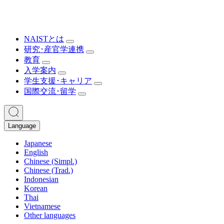
NAISTとは
研究･産官学連携
教育
入学案内
学生支援･キャリア
国際交流･留学
Language
Japanese
English
Chinese (Simpl.)
Chinese (Trad.)
Indonesian
Korean
Thai
Vietnamese
Other languages