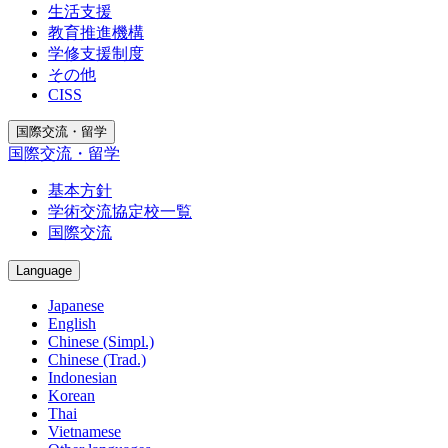
生活支援
教育推進機構
学修支援制度
その他
CISS
国際交流・留学
国際交流・留学
基本方針
学術交流協定校一覧
国際交流
Language
Japanese
English
Chinese (Simpl.)
Chinese (Trad.)
Indonesian
Korean
Thai
Vietnamese