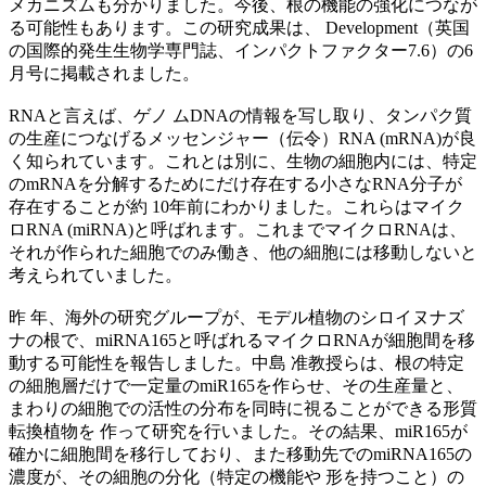
メカニズムも分かりました。今後、根の機能の強化につなが
る可能性もあります。この研究成果は、 Development（英国
の国際的発生生物学専門誌、インパクトファクター7.6）の6
月号に掲載されました。
RNAと言えば、ゲノ ムDNAの情報を写し取り、タンパク質
の生産につなげるメッセンジャー（伝令）RNA (mRNA)が良
く知られています。これとは別に、生物の細胞内には、特定
のmRNAを分解するためにだけ存在する小さなRNA分子が
存在することが約 10年前にわかりました。これらはマイク
ロRNA (miRNA)と呼ばれます。これまでマイクロRNAは、
それが作られた細胞でのみ働き、他の細胞には移動しないと
考えられていました。
昨 年、海外の研究グループが、モデル植物のシロイヌナズ
ナの根で、miRNA165と呼ばれるマイクロRNAが細胞間を移
動する可能性を報告しました。中島 准教授らは、根の特定
の細胞層だけで一定量のmiR165を作らせ、その生産量と、
まわりの細胞での活性の分布を同時に視ることができる形質
転換植物を 作って研究を行いました。その結果、miR165が
確かに細胞間を移行しており、また移動先でのmiRNA165の
濃度が、その細胞の分化（特定の機能や 形を持つこと）の