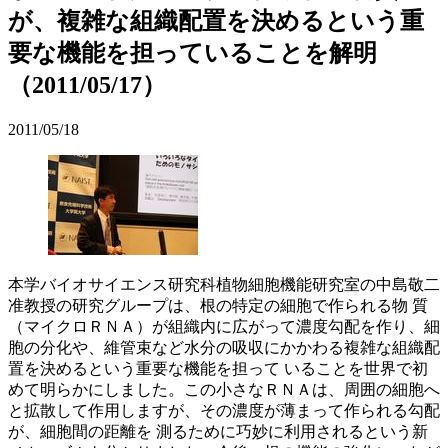
が、複雑な組織配置を決めるという重
要な機能を担っていることを解明
（2011/05/17）
2011/05/18
本学バイオサイエンス研究科植物細胞機能研究室の中島敬二
准教授の研究グループは、根の特定の細胞で作られる物 質
（マイクロＲＮＡ）が組織内に広がって濃度勾配を作り、細
胞の分化や、維管束など水分の吸収にかかわる複雑な組織配
置を決めるという重要な機能を担って いることを世界で初
めて明らかにしました。この小さなＲＮＡは、周囲の細胞へ
と拡散して作用しますが、その濃度が薄まって作られる勾配
が、細胞間の距離を 測るために巧妙に利用されるという新