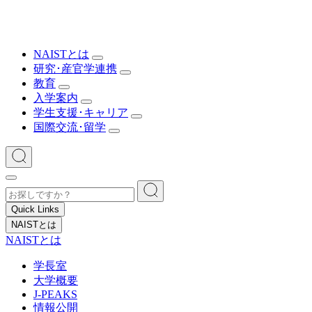
NAISTとは
研究･産官学連携
教育
入学案内
学生支援･キャリア
国際交流･留学
Quick Links
NAISTとは
NAISTとは
学長室
大学概要
J-PEAKS
情報公開