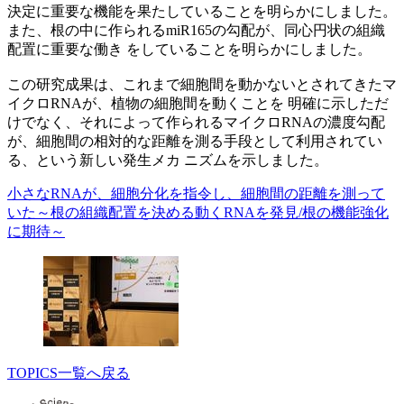
決定に重要な機能を果たしていることを明らかにしました。
また、根の中に作られるmiR165の勾配が、同心円状の組織
配置に重要な働き をしていることを明らかにしました。
この研究成果は、これまで細胞間を動かないとされてきたマ
イクロRNAが、植物の細胞間を動くことを 明確に示しただ
けでなく、それによって作られるマイクロRNAの濃度勾配
が、細胞間の相対的な距離を測る手段として利用されてい
る、という新しい発生メカ ニズムを示しました。
小さなRNAが、細胞分化を指令し、細胞間の距離を測って
いた～根の組織配置を決める動くRNAを発見/根の機能強化
に期待～
TOPICS一覧へ戻る