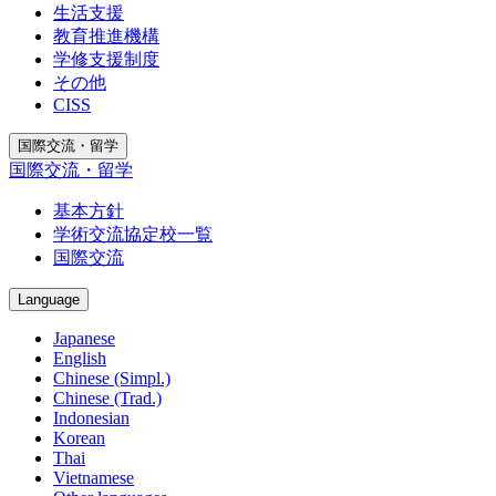
生活支援
教育推進機構
学修支援制度
その他
CISS
国際交流・留学
国際交流・留学
基本方針
学術交流協定校一覧
国際交流
Language
Japanese
English
Chinese (Simpl.)
Chinese (Trad.)
Indonesian
Korean
Thai
Vietnamese