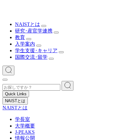
NAISTとは
研究･産官学連携
教育
入学案内
学生支援･キャリア
国際交流･留学
Quick Links
NAISTとは
NAISTとは
学長室
大学概要
J-PEAKS
情報公開