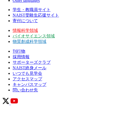
Other languages
学生・教職員サイト
NAIST受験生応援サイト
寄付について
情報科学領域
バイオサイエンス領域
物質創成科学領域
刊行物
採用情報
サポーターズクラブ
NAIST終身メール
いつでも見学会
アクセスマップ
キャンパスマップ
問い合わせ先