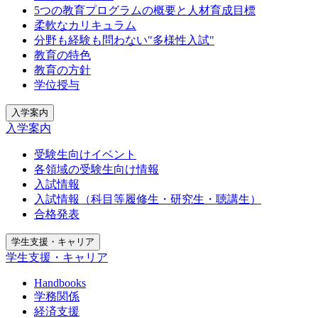
5つの教育プログラムの概要と人材育成目標
柔軟なカリキュラム
分野も経験も問わない"多様性入試"
教育の特色
教育の方針
学位授与
入学案内
入学案内
受験生向けイベント
各領域の受験生向け情報
入試情報
入試情報（科目等履修生・研究生・聴講生）
合格発表
学生支援・キャリア
学生支援・キャリア
Handbooks
学務関係
経済支援