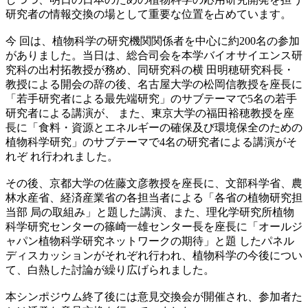
研究者の情報交換の場として重要な位置を占めています。
今 回は、植物科学の研究機関関係者を中心に約200名の参加
がありました。当日は、総合司会を本学バイオサイエンス研
究科の出村拓教授が務め、同研究科の横 田明穂研究科長・
教授による開会の辞の後、名古屋大学の松岡信教授を座長に
「若手研究者による最先端研究」のサブテーマで5名の若手
研究者による講演が、 また、東京大学の福田裕穂教授を座
長に「食料・資源とエネルギーの確保及び環境保全のための
植物科学研究」のサブテーマで4名の研究者による講演がそ
れぞ れ行われました。
その後、京都大学の佐藤文彦教授を座長に、文部科学省、農
林水産省、経済産業省の各担当者による「各省の植物研究担
当部 局の取組み」と題した講演、また、理化学研究所植物
科学研究センターの篠崎一雄センター長を座長に「オールジ
ャパン植物科学研究ネットワークの期待」と題 したパネル
ディスカッションがそれぞれ行われ、植物科学の今後につい
て、白熱した討論が繰り広げられました。
本シンポジウム終了後には意見交換会が開催され、参加者た