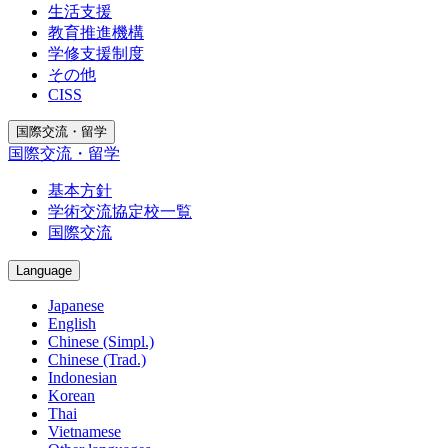
生活支援
教育推進機構
学修支援制度
その他
CISS
国際交流・留学
国際交流・留学
基本方針
学術交流協定校一覧
国際交流
Language
Japanese
English
Chinese (Simpl.)
Chinese (Trad.)
Indonesian
Korean
Thai
Vietnamese