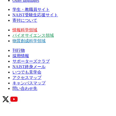
Other languages
学生・教職員サイト
NAIST受験生応援サイト
寄付について
情報科学領域
バイオサイエンス領域
物質創成科学領域
刊行物
採用情報
サポーターズクラブ
NAIST終身メール
いつでも見学会
アクセスマップ
キャンパスマップ
問い合わせ先