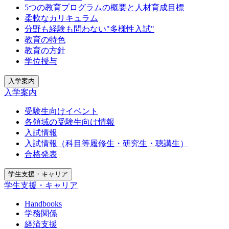
5つの教育プログラムの概要と人材育成目標
柔軟なカリキュラム
分野も経験も問わない"多様性入試"
教育の特色
教育の方針
学位授与
入学案内
入学案内
受験生向けイベント
各領域の受験生向け情報
入試情報
入試情報（科目等履修生・研究生・聴講生）
合格発表
学生支援・キャリア
学生支援・キャリア
Handbooks
学務関係
経済支援