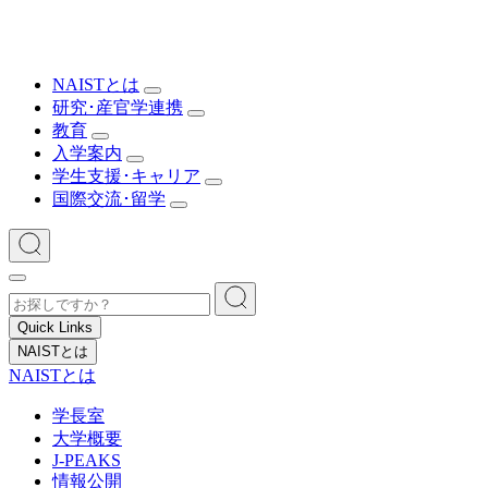
NAISTとは
研究･産官学連携
教育
入学案内
学生支援･キャリア
国際交流･留学
Quick Links
NAISTとは
NAISTとは
学長室
大学概要
J-PEAKS
情報公開